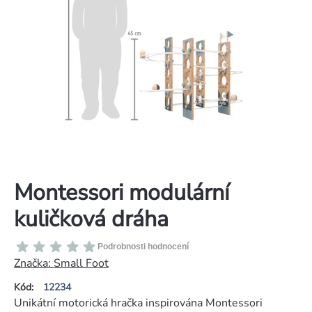
Montessori modulární
kuličková dráha
Průměrné
Podrobnosti hodnocení
hodnocení
Značka:
Small Foot
produktu
Kód:
12234
je
Unikátní motorická hračka inspirována Montessori