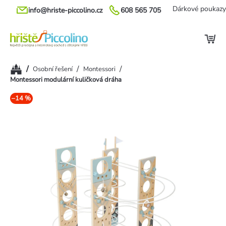
Přejít
Dárkové poukazy
info@hriste-piccolino.cz
608 565 705
na
obsah
Domů
/
/
/
Osobní řešení
Montessori
Montessori modulární kuličková dráha
–14 %