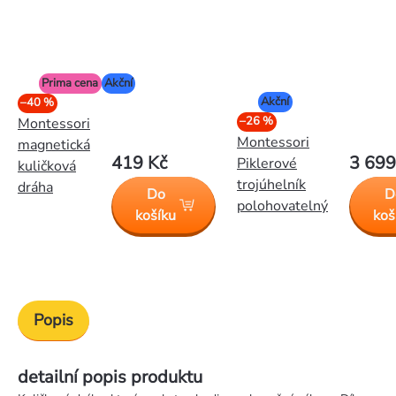
Prima cena
Akční
Akční
–40 %
–26 %
Montessori
Montessori
magnetická
419 Kč
3 699
Piklerové
kuličková
trojúhelník
dráha
Do
D
polohovatelný
košíku
koš
Popis
detailní popis produktu