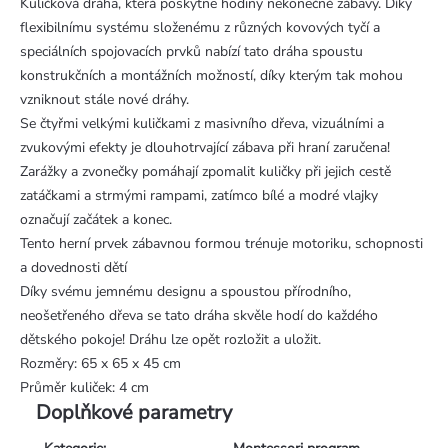
Kuličková dráha, která poskytne hodiny nekonečné zábavy. Díky
flexibilnímu systému složenému z různých kovových tyčí a
speciálních spojovacích prvků nabízí tato dráha spoustu
konstrukčních a montážních možností, díky kterým tak mohou
vzniknout stále nové dráhy.
Se čtyřmi velkými kuličkami z masivního dřeva, vizuálními a
zvukovými efekty je dlouhotrvající zábava při hraní zaručena!
Zarážky a zvonečky pomáhají zpomalit kuličky při jejich cestě
zatáčkami a strmými rampami, zatímco bílé a modré vlajky
označují začátek a konec.
Tento herní prvek zábavnou formou trénuje motoriku, schopnosti
a dovednosti dětí
Díky svému jemnému designu a spoustou přírodního,
neošetřeného dřeva se tato dráha skvěle hodí do každého
dětského pokoje! Dráhu lze opět rozložit a uložit.
Rozměry: 65 x 65 x 45 cm
Průměr kuliček: 4 cm
Doplňkové parametry