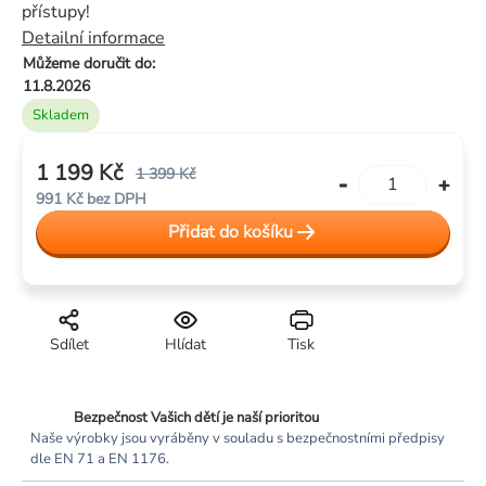
0,0
přístupy!
z
Detailní informace
5
Můžeme doručit do:
hvězdiček.
11.8.2026
Skladem
1 199 Kč
1 399 Kč
991 Kč bez DPH
Měrná
Přidat do košíku
cena:
Sdílet
Hlídat
Tisk
Bezpečnost Vašich dětí je naší prioritou
Naše výrobky jsou vyráběny v souladu s bezpečnostními předpisy
dle EN 71 a EN 1176.