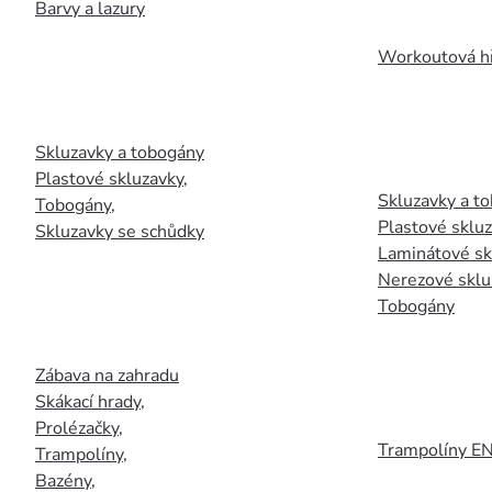
Barvy a lazury
Workoutová hř
Skluzavky a tobogány
Plastové skluzavky
,
Skluzavky a to
Tobogány
,
Plastové sklu
Skluzavky se schůdky
Laminátové sk
Nerezové sklu
Tobogány
Zábava na zahradu
Skákací hrady
,
Prolézačky
,
Trampolíny E
Trampolíny
,
Bazény
,