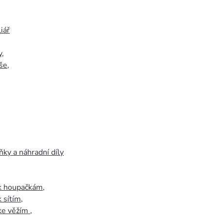
iář
y
,
še
,
ky a náhradní díly
 k houpačkám
,
k sítím
,
 ke věžím
,