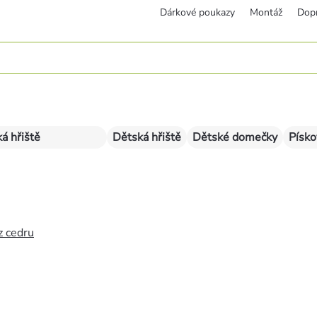
Dárkové poukazy
Montáž
Dop
á hřiště
Dětská hřiště
Dětské domečky
Písko
z cedru