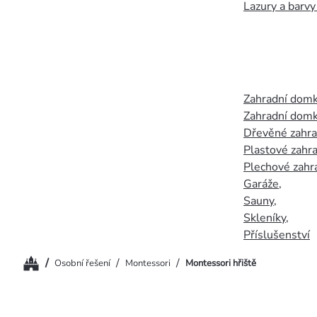
Lazury a barvy
Zahradní dom
Zahradní domk
Dřevěné zahr
Plastové zahr
Plechové zahr
Garáže
,
Sauny
,
Skleníky
,
Příslušenství
Domů
/
/
/
Osobní řešení
Montessori
Montessori hřiště