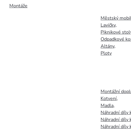
Montáže
Městský mobil
Lavičky
,
Piknikové stol
Odpadkové ko
Altány
,
Ploty
Montážní doplň
Kotvení
,
Madla
,
Náhradní díly
Náhradní díly 
Náhradní díly