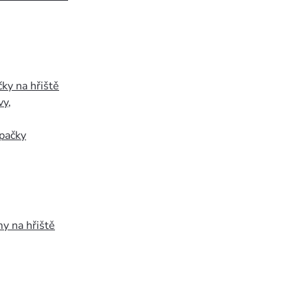
ky na hřiště
vy
,
pačky
y na hřiště