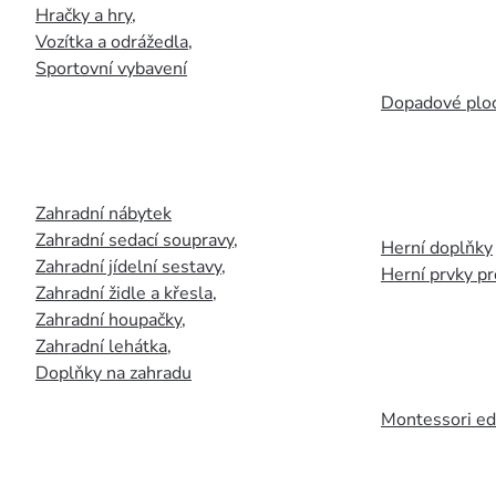
Hračky a hry
,
Vozítka a odrážedla
,
Sportovní vybavení
Dopadové plo
Zahradní nábytek
Zahradní sedací soupravy
,
Herní doplňky
Zahradní jídelní sestavy
,
Herní prvky p
Zahradní židle a křesla
,
Zahradní houpačky
,
Zahradní lehátka
,
Doplňky na zahradu
Montessori ed