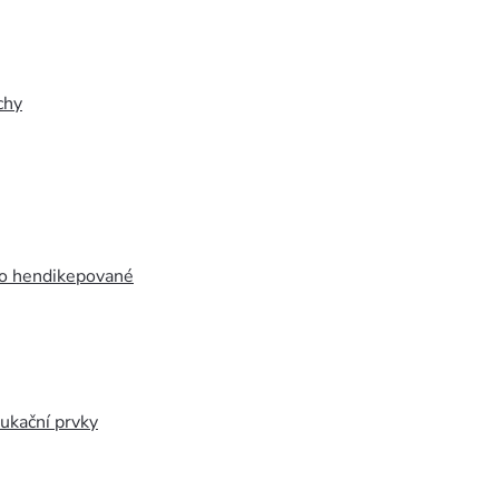
chy
ro hendikepované
ukační prvky