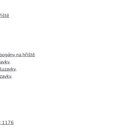
iště
bogány na hřiště
zavky
,
luzavky
,
zavky
,
N 1176