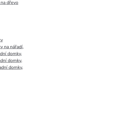
 na dřevo
ky
y na nářadí
,
adní domky
,
adní domky
,
adní domky
,