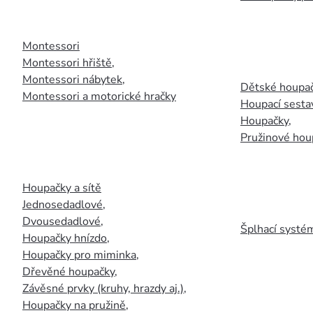
Montessori
Montessori hřiště
,
Montessori nábytek
,
Dětské houpač
Montessori a motorické hračky
Houpací sesta
Houpačky
,
Pružinové hou
Houpačky a sítě
Jednosedadlové
,
Dvousedadlové
,
Šplhací systém
Houpačky hnízdo
,
Houpačky pro miminka
,
Dřevěné houpačky
,
Závěsné prvky (kruhy, hrazdy aj.)
,
Houpačky na pružině
,