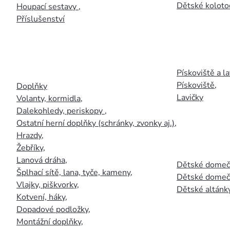
Dětské kolotoč
Houpací sestavy
,
Příslušenství
Pískoviště a la
Pískoviště
,
Doplňky
Lavičky
Volanty, kormidla
,
Dalekohledy, periskopy
,
Ostatní herní doplňky (schránky, zvonky aj.)
,
Hrazdy
,
Žebříky
,
Lanová dráha
,
Dětské domečk
Šplhací sítě, lana, tyče, kameny
,
Dětské domečk
Vlajky, piškvorky
,
Dětské altánky
Kotvení, háky
,
Dopadové podložky
,
Montážní doplňky
,