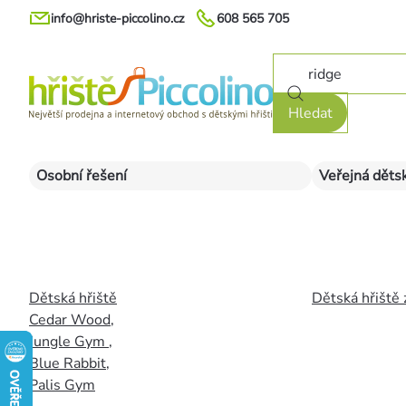
Přejít
info@hriste-piccolino.cz
608 565 705
na
obsah
Hledat
Osobní řešení
Veřejná dětsk
Dětská hřiště
Dětská hřiště 
Cedar Wood
,
Jungle Gym
,
Blue Rabbit
,
Palis Gym