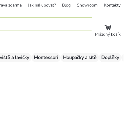
rava zdarma
Jak nakupovat?
Blog
Showroom
Kontakty
Prázdný košík
viště a lavičky
Montessori
Houpačky a sítě
Doplňky
Sklu