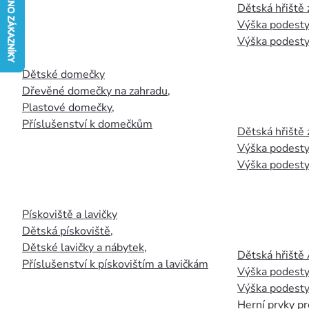
Dětská hřiště
Výška podesty
Výška podesty
Dětské domečky
Dřevěné domečky na zahradu
,
Plastové domečky
,
Příslušenství k domečkům
Dětská hřiště 
Výška podesty
Výška podesty
Pískoviště a lavičky
Dětská pískoviště
,
Dětské lavičky a nábytek
,
Dětská hřiště
Příslušenství k pískovištím a lavičkám
Výška podesty
Výška podesty
Herní prvky pr