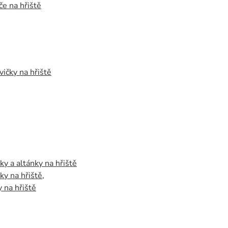
e na hřiště
vičky na hřiště
y a altánky na hřiště
y na hřiště
,
 na hřiště