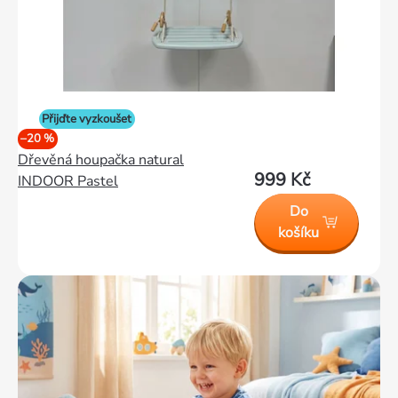
Přijďte vyzkoušet
–20 %
Dřevěná houpačka natural
999 Kč
INDOOR Pastel
Do
košíku