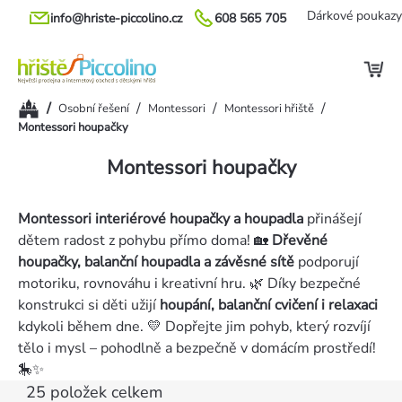
Přejít
Dárkové poukazy
info@hriste-piccolino.cz
608 565 705
na
obsah
Domů
/
/
/
/
Osobní řešení
Montessori
Montessori hřiště
Montessori houpačky
Montessori houpačky
Montessori interiérové houpačky a houpadla
přinášejí
dětem radost z pohybu přímo doma! 🏡
Dřevěné
houpačky, balanční houpadla a závěsné sítě
podporují
motoriku, rovnováhu i kreativní hru. 🌿 Díky bezpečné
konstrukci si děti užijí
houpání, balanční cvičení i relaxaci
kdykoli během dne. 💛 Dopřejte jim pohyb, který rozvíjí
tělo i mysl – pohodlně a bezpečně v domácím prostředí!
🎠✨
25
položek celkem