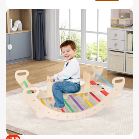
–29 %