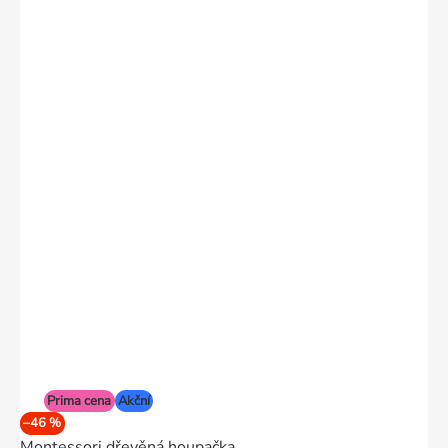
Prima cena
Akční
–46 %
Montessori dřevěná houpačka