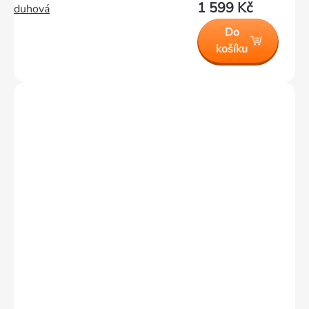
1 599 Kč
duhová
Do
košíku