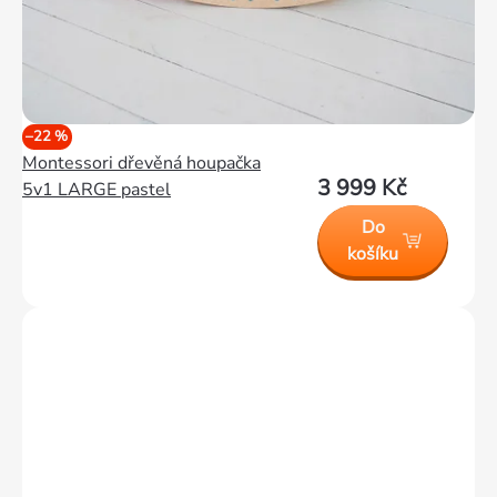
–22 %
Montessori dřevěná houpačka
3 999 Kč
5v1 LARGE pastel
Do
košíku