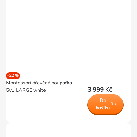
–22 %
Montessori dřevěná houpačka
3 999 Kč
5v1 LARGE white
Do
košíku