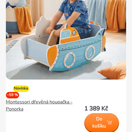
Novinka
–59 %
Montessori dřevěná houpačka -
1 389 Kč
Ponorka
Do
košíku