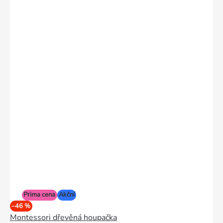
Prima cena
Akční
–46 %
Montessori dřevěná houpačka