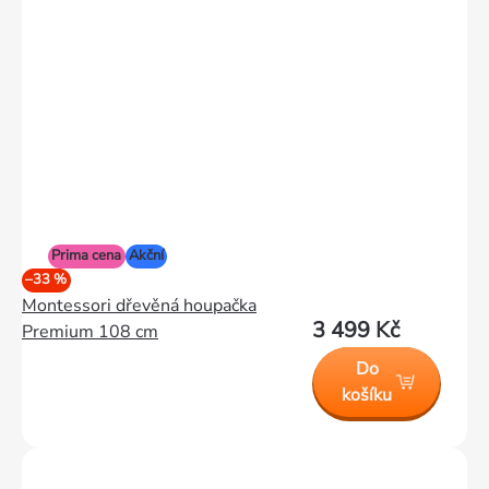
Prima cena
Akční
–33 %
Montessori dřevěná houpačka
3 499 Kč
Premium 108 cm
Do
košíku