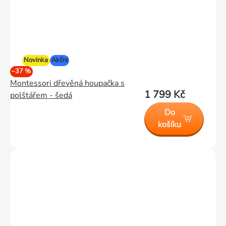
Novinka
Akční
–37 %
Montessori dřevěná houpačka s
1 799 Kč
polštářem - šedá
Do
košíku