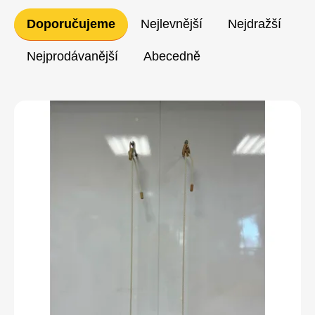
Řazení
Doporučujeme
Nejlevnější
Nejdražší
produktů
Nejprodávanější
Abecedně
Výpis
produktů