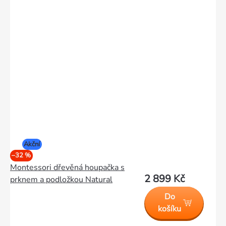
Akční
–32 %
Montessori dřevěná houpačka s
2 899 Kč
prknem a podložkou Natural
Do
košíku