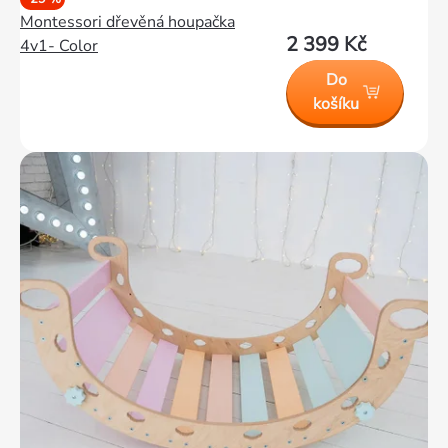
Montessori dřevěná houpačka
2 399 Kč
4v1- Color
Do
košíku