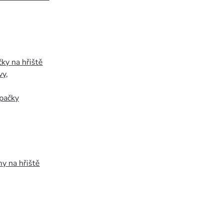
ky na hřiště
vy
,
pačky
y na hřiště