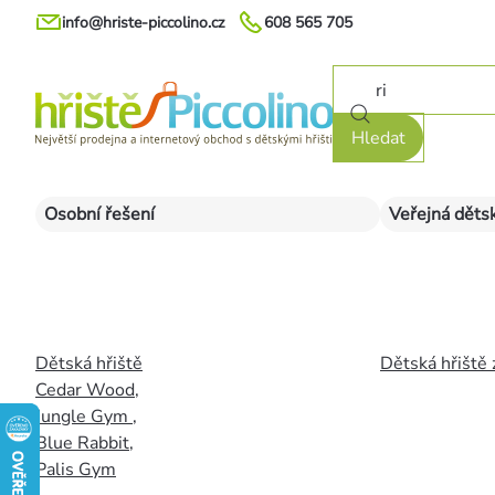
Přejít
info@hriste-piccolino.cz
608 565 705
na
obsah
Hledat
Osobní řešení
Veřejná dětsk
Dětská hřiště
Dětská hřiště 
Cedar Wood
,
Jungle Gym
,
Blue Rabbit
,
Palis Gym