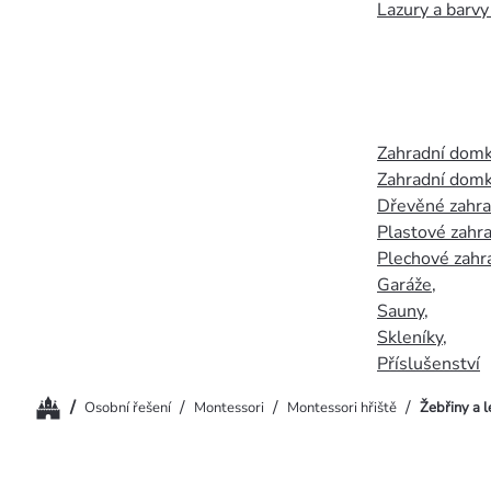
Lazury a barvy
Zahradní dom
Zahradní domk
Dřevěné zahr
Plastové zahr
Plechové zahr
Garáže
,
Sauny
,
Skleníky
,
Příslušenství
Domů
/
/
/
/
Osobní řešení
Montessori
Montessori hřiště
Žebřiny a l