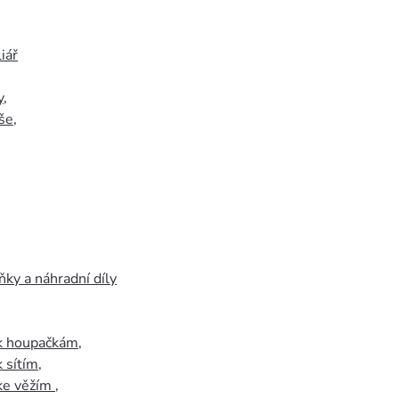
iář
y
,
še
,
ky a náhradní díly
 k houpačkám
,
k sítím
,
 ke věžím
,