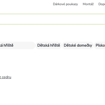
Dárkové poukazy
Montáž
Dop
á hřiště
Dětská hřiště
Dětské domečky
Písko
z cedru