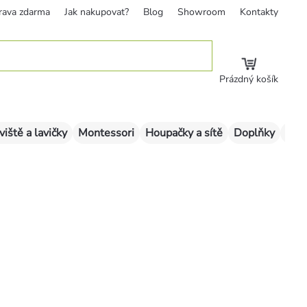
rava zdarma
Jak nakupovat?
Blog
Showroom
Kontakty
Prázdný košík
viště a lavičky
Montessori
Houpačky a sítě
Doplňky
Sklu