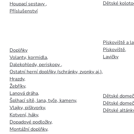
Dětské kolotoč
Houpací sestavy
,
Příslušenství
Pískoviště a la
Pískoviště
,
Doplňky
Lavičky
Volanty, kormidla
,
Dalekohledy, periskopy
,
Ostatní herní doplňky (schránky, zvonky aj.)
,
Hrazdy
,
Žebříky
,
Lanová dráha
,
Dětské domečk
Šplhací sítě, lana, tyče, kameny
,
Dětské domečk
Vlajky, piškvorky
,
Dětské altánky
Kotvení, háky
,
Dopadové podložky
,
Montážní doplňky
,