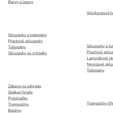
Barvy a lazury
Workoutová hř
Skluzavky a tobogány
Plastové skluzavky
,
Skluzavky a to
Tobogány
,
Plastové sklu
Skluzavky se schůdky
Laminátové sk
Nerezové sklu
Tobogány
Zábava na zahradu
Skákací hrady
,
Prolézačky
,
Trampolíny E
Trampolíny
,
Bazény
,