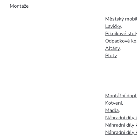
Montáže
Městský mobil
Lavičky
,
Piknikové stol
Odpadkové ko
Altány
,
Ploty
Montážní doplň
Kotvení
,
Madla
,
Náhradní díly
Náhradní díly 
Náhradní díly