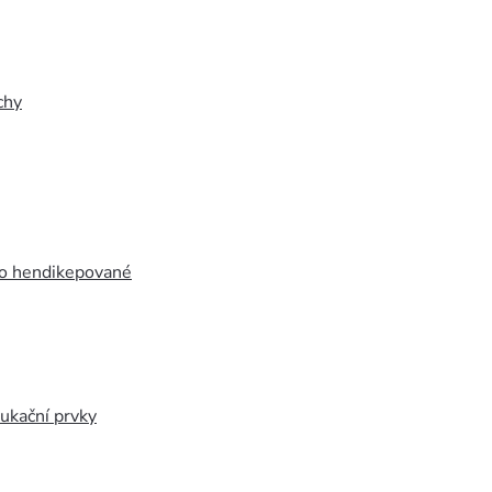
chy
ro hendikepované
ukační prvky