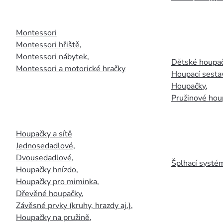
Montessori
Montessori hřiště
,
Montessori nábytek
,
Dětské houpač
Montessori a motorické hračky
Houpací sesta
Houpačky
,
Pružinové hou
Houpačky a sítě
Jednosedadlové
,
Dvousedadlové
,
Šplhací systém
Houpačky hnízdo
,
Houpačky pro miminka
,
Dřevěné houpačky
,
Závěsné prvky (kruhy, hrazdy aj.)
,
Houpačky na pružině
,