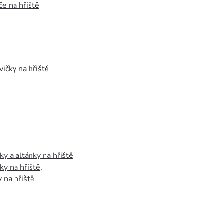
e na hřiště
vičky na hřiště
y a altánky na hřiště
y na hřiště
,
 na hřiště