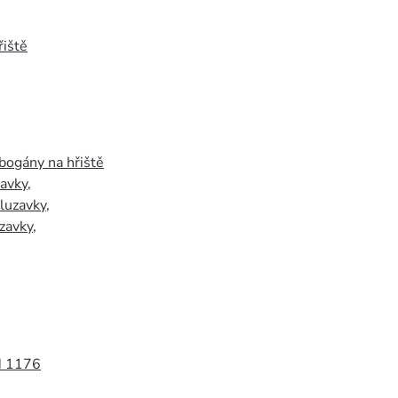
iště
bogány na hřiště
zavky
,
luzavky
,
zavky
,
N 1176