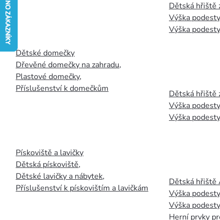
Dětská hřiště
Výška podesty
Výška podesty
Dětské domečky
Dřevěné domečky na zahradu
,
Plastové domečky
,
Příslušenství k domečkům
Dětská hřiště 
Výška podesty
Výška podesty
Pískoviště a lavičky
Dětská pískoviště
,
Dětské lavičky a nábytek
,
Dětská hřiště
Příslušenství k pískovištím a lavičkám
Výška podesty
Výška podesty
Herní prvky pr