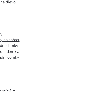
 na dřevo
ky
y na nářadí
,
adní domky
,
adní domky
,
adní domky
,
ezecí stěny