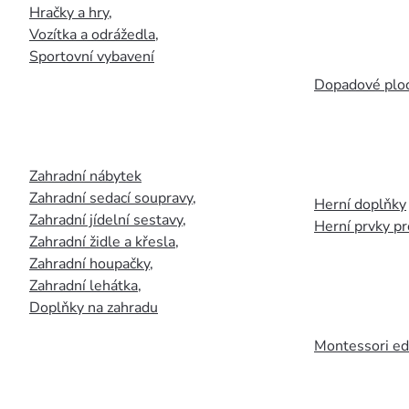
Hračky a hry
,
Vozítka a odrážedla
,
Sportovní vybavení
Dopadové plo
Zahradní nábytek
Zahradní sedací soupravy
,
Herní doplňky
Zahradní jídelní sestavy
,
Herní prvky p
Zahradní židle a křesla
,
Zahradní houpačky
,
Zahradní lehátka
,
Doplňky na zahradu
Montessori ed