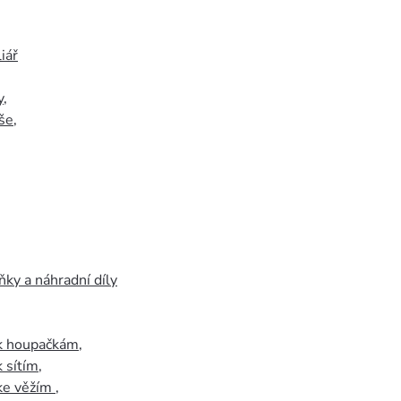
iář
y
,
še
,
ky a náhradní díly
 k houpačkám
,
k sítím
,
 ke věžím
,