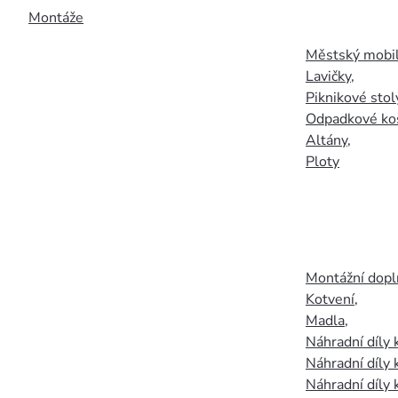
Montáže
Městský mobil
Lavičky
,
Piknikové stol
Odpadkové ko
Altány
,
Ploty
Montážní doplň
Kotvení
,
Madla
,
Náhradní díly
Náhradní díly 
Náhradní díly