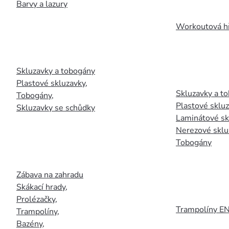
Barvy a lazury
Workoutová hř
Skluzavky a tobogány
Plastové skluzavky
,
Skluzavky a to
Tobogány
,
Plastové sklu
Skluzavky se schůdky
Laminátové sk
Nerezové sklu
Tobogány
Zábava na zahradu
Skákací hrady
,
Prolézačky
,
Trampolíny E
Trampolíny
,
Bazény
,