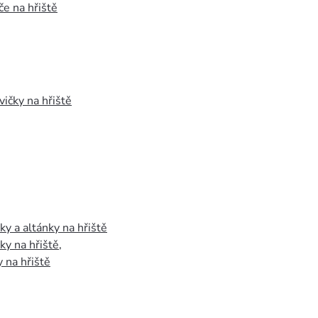
e na hřiště
vičky na hřiště
y a altánky na hřiště
y na hřiště
,
 na hřiště