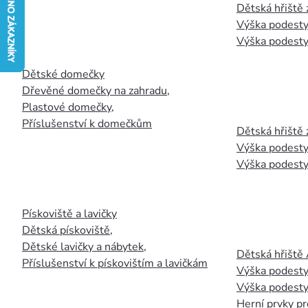
Dětská hřiště
Výška podesty
Výška podesty
Dětské domečky
Dřevěné domečky na zahradu
,
Plastové domečky
,
Příslušenství k domečkům
Dětská hřiště 
Výška podesty
Výška podesty
Pískoviště a lavičky
Dětská pískoviště
,
Dětské lavičky a nábytek
,
Dětská hřiště
Příslušenství k pískovištím a lavičkám
Výška podesty
Výška podesty
Herní prvky pr