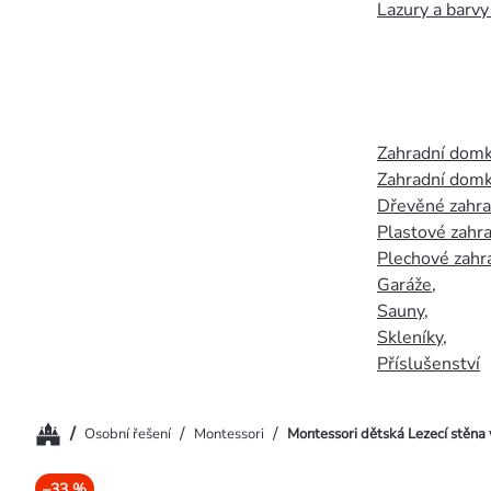
Lazury a barvy
Zahradní dom
Zahradní domk
Dřevěné zahr
Plastové zahr
Plechové zahr
Garáže
,
Sauny
,
Skleníky
,
Příslušenství
Domů
/
/
/
Osobní řešení
Montessori
Montessori dětská Lezecí stěna
–33 %