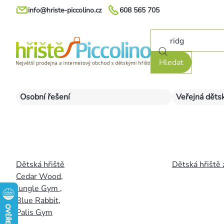
Přejít
info@hriste-piccolino.cz
608 565 705
na
obsah
Hledat
Osobní řešení
Veřejná dětsk
Dětská hřiště
Dětská hřiště 
Cedar Wood
,
Jungle Gym
,
Blue Rabbit
,
Palis Gym