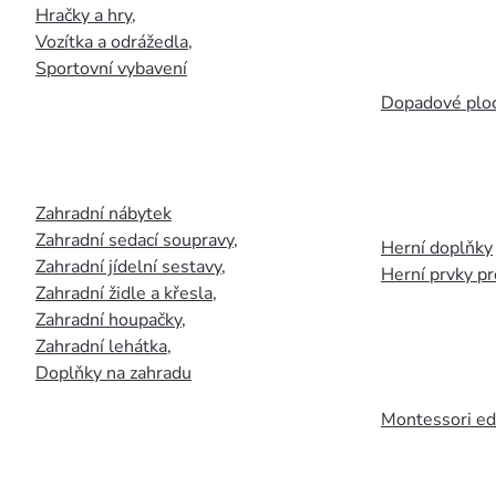
Hračky a hry
,
Vozítka a odrážedla
,
Sportovní vybavení
Dopadové plo
Zahradní nábytek
Zahradní sedací soupravy
,
Herní doplňky
Zahradní jídelní sestavy
,
Herní prvky p
Zahradní židle a křesla
,
Zahradní houpačky
,
Zahradní lehátka
,
Doplňky na zahradu
Montessori ed