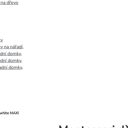
 na dřevo
ky
y na nářadí
,
adní domky
,
adní domky
,
adní domky
,
 white MAXI