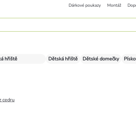
Dárkové poukazy
Montáž
Dop
á hřiště
Dětská hřiště
Dětské domečky
Písko
z cedru