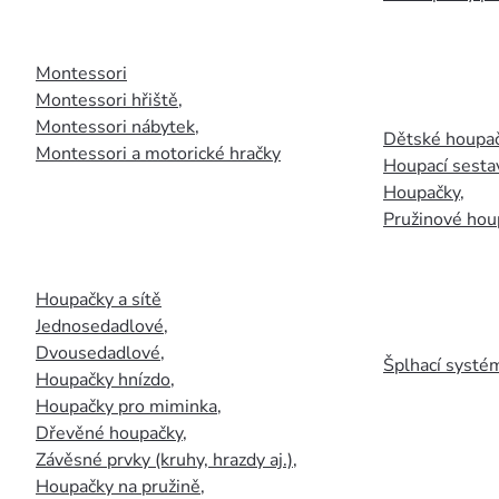
Montessori
Montessori hřiště
,
Montessori nábytek
,
Dětské houpač
Montessori a motorické hračky
Houpací sesta
Houpačky
,
Pružinové hou
Houpačky a sítě
Jednosedadlové
,
Dvousedadlové
,
Šplhací systém
Houpačky hnízdo
,
Houpačky pro miminka
,
Dřevěné houpačky
,
Závěsné prvky (kruhy, hrazdy aj.)
,
Houpačky na pružině
,