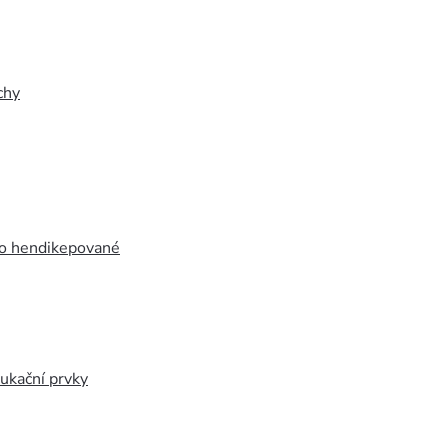
chy
ro hendikepované
ukační prvky