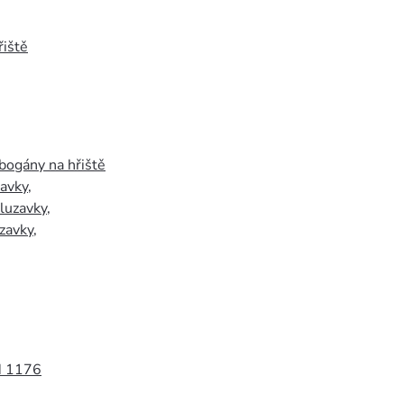
iště
bogány na hřiště
zavky
,
luzavky
,
zavky
,
N 1176