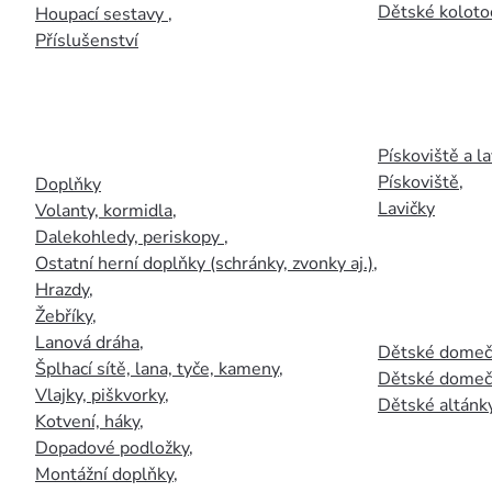
Dětské kolotoč
Houpací sestavy
,
Příslušenství
Pískoviště a la
Pískoviště
,
Doplňky
Lavičky
Volanty, kormidla
,
Dalekohledy, periskopy
,
Ostatní herní doplňky (schránky, zvonky aj.)
,
Hrazdy
,
Žebříky
,
Lanová dráha
,
Dětské domečk
Šplhací sítě, lana, tyče, kameny
,
Dětské domečk
Vlajky, piškvorky
,
Dětské altánky
Kotvení, háky
,
Dopadové podložky
,
Montážní doplňky
,