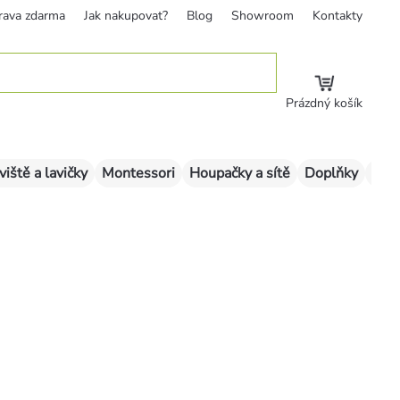
rava zdarma
Jak nakupovat?
Blog
Showroom
Kontakty
Prázdný košík
viště a lavičky
Montessori
Houpačky a sítě
Doplňky
Sklu