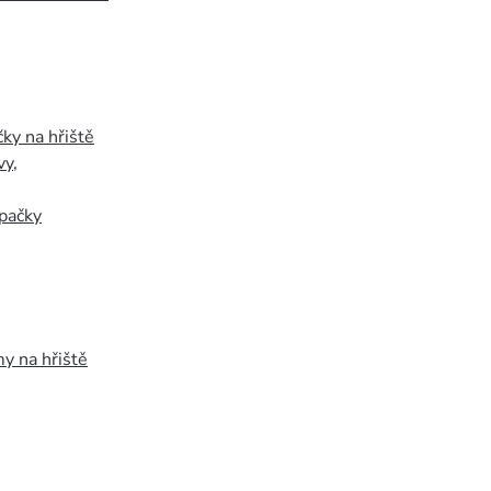
ky na hřiště
vy
,
pačky
y na hřiště