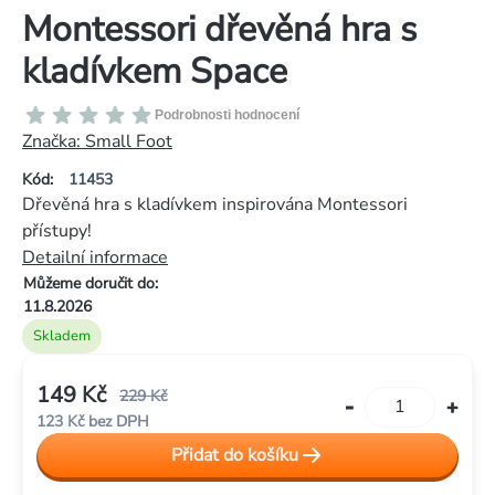
Montessori dřevěná hra s
kladívkem Space
Průměrné
Podrobnosti hodnocení
hodnocení
Značka:
Small Foot
produktu
Kód:
11453
je
Dřevěná hra s kladívkem inspirována Montessori
0,0
přístupy!
z
Detailní informace
5
Můžeme doručit do:
hvězdiček.
11.8.2026
Skladem
149 Kč
229 Kč
123 Kč bez DPH
Měrná
Přidat do košíku
cena: