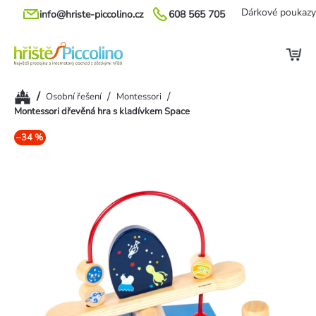
Přejít
Dárkové poukazy
info@hriste-piccolino.cz
608 565 705
na
obsah
Domů
/
/
/
Osobní řešení
Montessori
Montessori dřevěná hra s kladívkem Space
–34 %