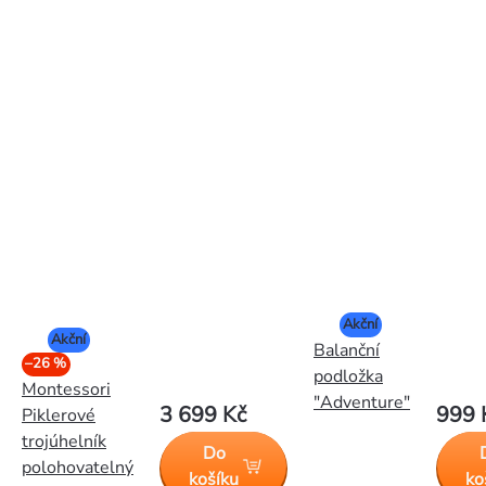
Akční
Akční
Balanční
–26 %
podložka
Montessori
"Adventure"
3 699 Kč
999 
Piklerové
trojúhelník
Do
polohovatelný
košíku
ko