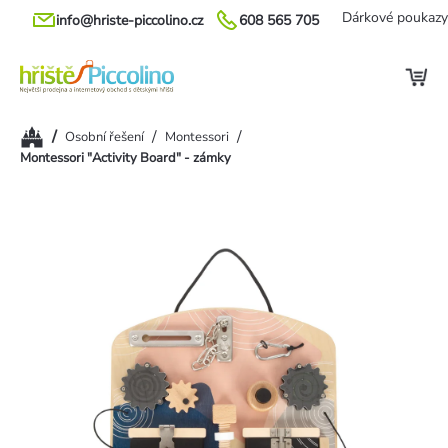
Přejít
Dárkové poukazy
info@hriste-piccolino.cz
608 565 705
na
obsah
Domů
/
/
/
Osobní řešení
Montessori
Montessori "Activity Board" - zámky