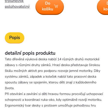
trojúhelník
Do
polohovatelný
košíku
ko
Popis
detailní popis produktu
Tato dřevěná výuková deska nabízí 14 různých druhů motorické
zábavy s různými druhy zámků. Hrací deska představuje širokou
škálu možných aktivit pro podporu rozvoje jemné motoriky. Díky
systému zámků, západek a koleček nabízí tato pracovní deska
spoustu zábavy se spojením, kterou děti znají z každodenního
života.
Při otevírání a zavírání si děti hravou formou procvičují uchopovací
schopnosti a koordinaci ruka-oko, kdy optimálně rozvíjí motoriku.
Ergonomický tvar desky s prolisem umožňuje pohodlnou hru