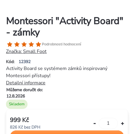
Montessori "Activity Board"
- zámky
Průměrné
Podrobnosti hodnocení
hodnocení
Značka:
Small Foot
produktu
Kód:
12392
je
Activity Board se systémem zámků inspirovaný
5,0
Montessori přístupy!
z
Detailní informace
5
Můžeme doručit do:
hvězdiček.
12.8.2026
Skladem
999 Kč
Měrná
826 Kč bez DPH
cena: