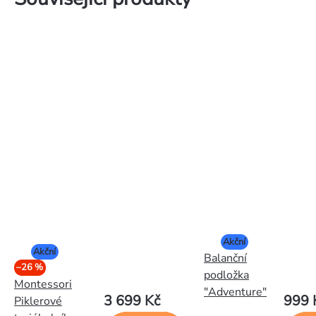
Akční
Akční
Balanční
–26 %
podložka
Montessori
"Adventure"
3 699 Kč
999 
Piklerové