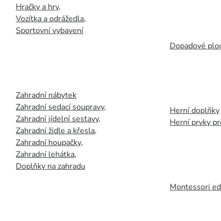
Hračky a hry
,
Vozítka a odrážedla
,
Sportovní vybavení
Dopadové plo
Zahradní nábytek
Zahradní sedací soupravy
,
Herní doplňky
Zahradní jídelní sestavy
,
Herní prvky p
Zahradní židle a křesla
,
Zahradní houpačky
,
Zahradní lehátka
,
Doplňky na zahradu
Montessori ed