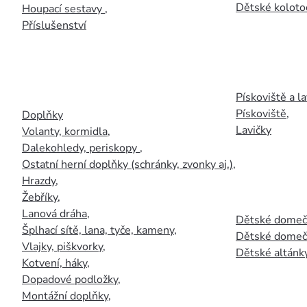
Dětské kolotoč
Houpací sestavy
,
Příslušenství
Pískoviště a la
Pískoviště
,
Doplňky
Lavičky
Volanty, kormidla
,
Dalekohledy, periskopy
,
Ostatní herní doplňky (schránky, zvonky aj.)
,
Hrazdy
,
Žebříky
,
Lanová dráha
,
Dětské domečk
Šplhací sítě, lana, tyče, kameny
,
Dětské domečk
Vlajky, piškvorky
,
Dětské altánky
Kotvení, háky
,
Dopadové podložky
,
Montážní doplňky
,