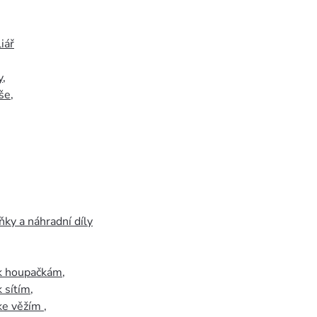
iář
y
,
še
,
ky a náhradní díly
 k houpačkám
,
k sítím
,
 ke věžím
,