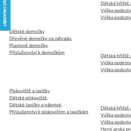
Dětská hřiště
Výška podesty
Výška podesty
Dětské domečky
Dřevěné domečky na zahradu
,
Plastové domečky
,
Příslušenství k domečkům
Dětská hřiště 
Výška podesty
Výška podesty
Pískoviště a lavičky
Dětská pískoviště
,
Dětské lavičky a nábytek
,
Dětská hřiště
Příslušenství k pískovištím a lavičkám
Výška podesty
Výška podesty
Herní prvky pr