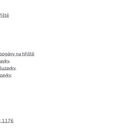
iště
bogány na hřiště
zavky
,
luzavky
,
zavky
,
N 1176