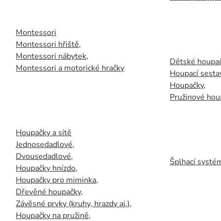
Montessori
Montessori hřiště
,
Montessori nábytek
,
Dětské houpač
Montessori a motorické hračky
Houpací sesta
Houpačky
,
Pružinové hou
Houpačky a sítě
Jednosedadlové
,
Dvousedadlové
,
Šplhací systém
Houpačky hnízdo
,
Houpačky pro miminka
,
Dřevěné houpačky
,
Závěsné prvky (kruhy, hrazdy aj.)
,
Houpačky na pružině
,