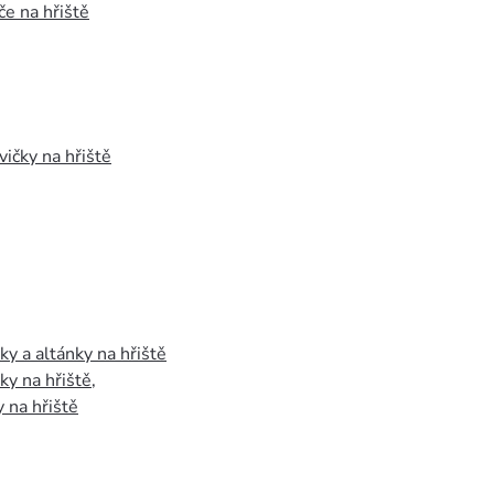
e na hřiště
vičky na hřiště
y a altánky na hřiště
y na hřiště
,
 na hřiště