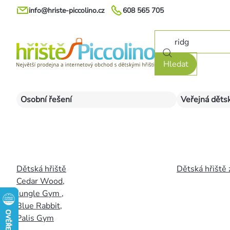
Přejít
info@hriste-piccolino.cz
608 565 705
na
obsah
Hledat
Osobní řešení
Veřejná dětsk
Dětská hřiště
Dětská hřiště 
Cedar Wood
,
Jungle Gym
,
Blue Rabbit
,
Palis Gym