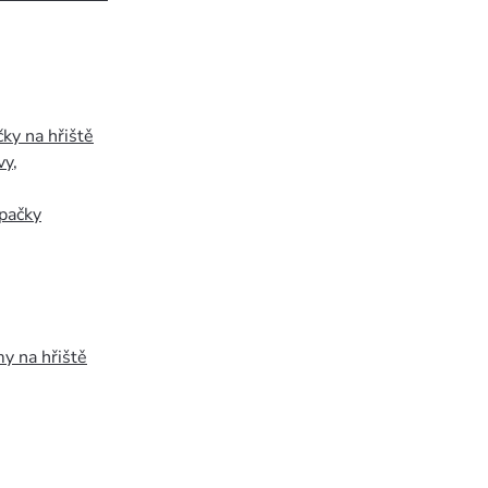
ky na hřiště
vy
,
pačky
y na hřiště