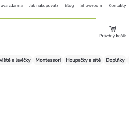
rava zdarma
Jak nakupovat?
Blog
Showroom
Kontakty
Prázdný košík
viště a lavičky
Montessori
Houpačky a sítě
Doplňky
Sklu