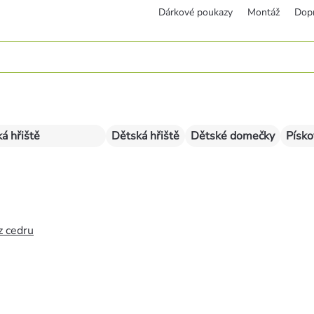
Dárkové poukazy
Montáž
Dop
á hřiště
Dětská hřiště
Dětské domečky
Písko
z cedru