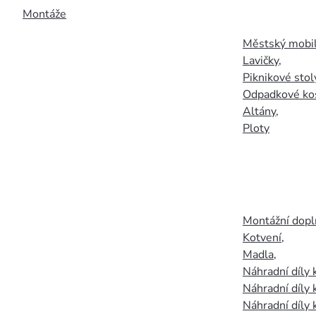
Montáže
Městský mobil
Lavičky
,
Piknikové stol
Odpadkové ko
Altány
,
Ploty
Montážní doplň
Kotvení
,
Madla
,
Náhradní díly
Náhradní díly 
Náhradní díly