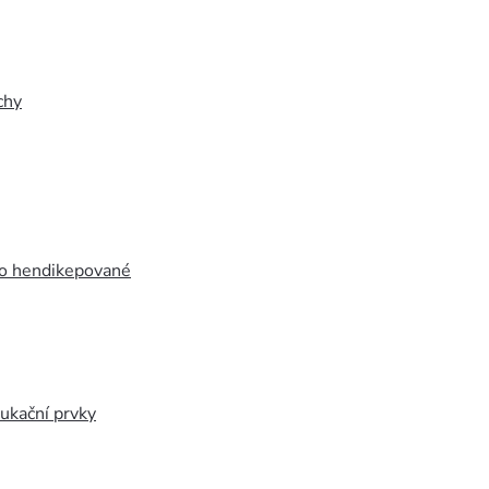
chy
ro hendikepované
ukační prvky