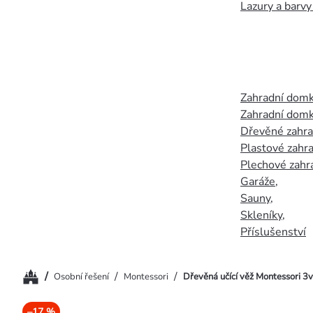
Lazury a barvy
Zahradní dom
Zahradní domk
Dřevěné zahr
Plastové zahr
Plechové zahr
Garáže
,
Sauny
,
Skleníky
,
Příslušenství
Domů
/
/
/
Osobní řešení
Montessori
Dřevěná učící věž Montessori 3v
–17 %