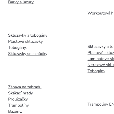
Barvy a lazury
Workoutová hř
Skluzavky a tobogány
Plastové skluzavky
,
Skluzavky a to
Tobogány
,
Plastové sklu
Skluzavky se schůdky
Laminátové sk
Nerezové sklu
Tobogány
Zábava na zahradu
Skákací hrady
,
Prolézačky
,
Trampolíny E
Trampolíny
,
Bazény
,