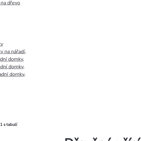
 na dřevo
ky
y na nářadí
,
adní domky
,
adní domky
,
adní domky
,
1 s tabulí