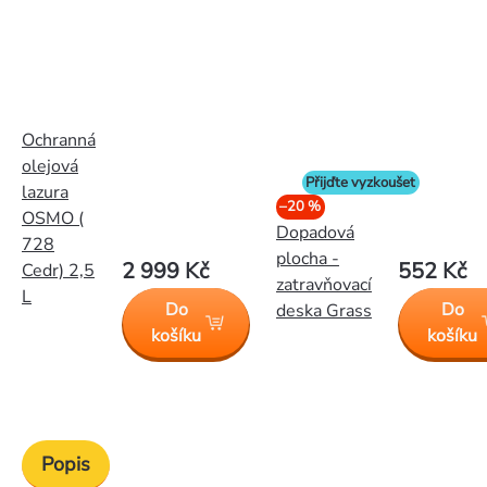
Ochranná
olejová
Přijďte vyzkoušet
lazura
–20 %
OSMO (
Dopadová
728
plocha -
2 999 Kč
552 Kč
Cedr) 2,5
zatravňovací
L
Do
Do
deska Grass
košíku
košíku
Popis