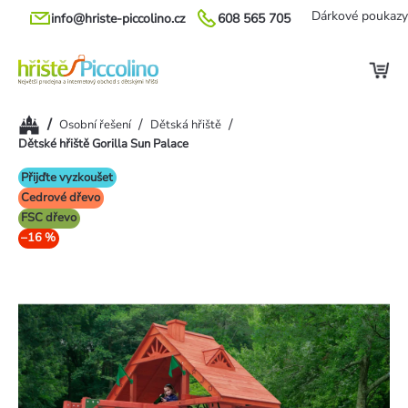
Přejít
Dárkové poukazy
info@hriste-piccolino.cz
608 565 705
na
obsah
Domů
/
/
/
Osobní řešení
Dětská hřiště
Dětské hřiště Gorilla Sun Palace
Přijďte vyzkoušet
Cedrové dřevo
FSC dřevo
–16 %