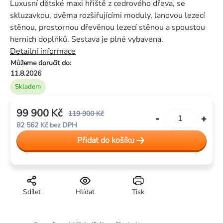
Luxusní dětské maxi hřiště z cedrového dřeva, se
5,0
skluzavkou, dvěma rozšiřujícími moduly, lanovou lezecí
z
stěnou, prostornou dřevěnou lezecí stěnou a spoustou
5
herních doplňků. Sestava je plně vybavena.
hvězdiček.
Detailní informace
Můžeme doručit do:
11.8.2026
Skladem
99 900 Kč
119 900 Kč
82 562 Kč bez DPH
Měrná
Přidat do košíku
cena:
Sdílet
Hlídat
Tisk