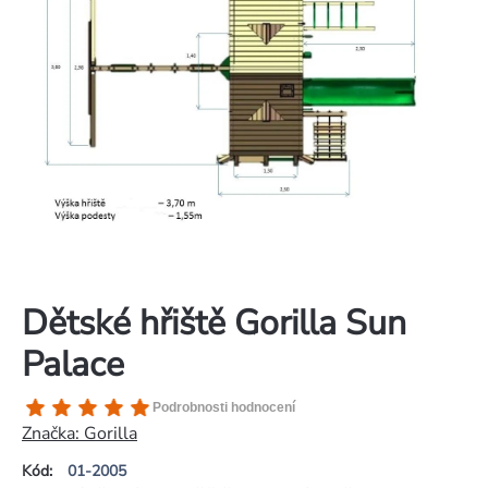
Dětské hřiště Gorilla Sun
Palace
Průměrné
Podrobnosti hodnocení
hodnocení
Značka:
Gorilla
produktu
Kód:
01-2005
je