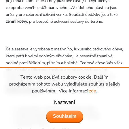
příjemná na omak. Všechny plastové části jsou vyrobeny z
celoprobarveného, stálobarevného, UV odolného plastu a jsou
určeny pro celoroční užívání venku. Součástí dodávky jsou také
zemní kotvy
, pro bezpečné uchycení sestavy do terénu.
Celá sestava je vyrobena z masivního, luxusního cedrového dřeva,
které patří k velmi odolným dřevinám, je nesmírně trvanlivé,
odolné proti škůdcům, plísním a hnilobě. Cedrové dřevo Vás však
okouzlí také nádhernou kresbou a neopakovatelnou vůní.
Kvalitou cedrového dřeva jsme si jisti - proto poskytujeme na
Tento web používá soubory cookie. Dalším
veškerý dřevěný materiál dětského hřiště
15 letou záruku
.
procházením tohoto webu vyjadřujete souhlas s jejich
Dodávka obsahuje:
používáním.. Více informací
zde
.
Nastavení
cedrové dřevo, nakrácené na potřebné délky
krabici obsahující kompletní montážní materiál
Souhlasím
skluzavku 300 cm