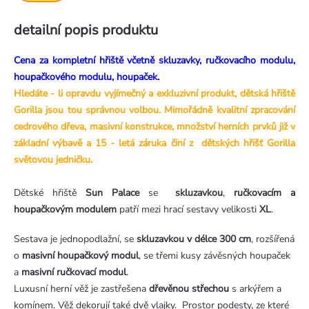
detailní popis produktu
Cena za kompletní hřiště včetně skluzavky, ručkovacího modulu,
houpačkového modulu, houpaček.
Hledáte - li opravdu vyjímečný a exkluzivní produkt, dětská hřiště
Gorilla jsou tou správnou volbou. Mimořádně kvalitní zpracování
cedrového dřeva, masivní konstrukce, množství herních prvků již v
základní výbavě a 15 - letá záruka činí z dětských hřišť Gorilla
světovou jedničku.
Dětské hřiště
Sun Palace
se
skluzavkou
,
ručkovacím a
houpačkovým modulem
patří mezi hrací sestavy velikosti
XL
.
Sestava je jednopodlažní, se
skluzavkou v délce 300 cm
, rozšířená
o
masivní houpačkový modul
, se třemi kusy závěsných houpaček
a
masivní ručkovací modul
.
Luxusní herní věž je zastřešena
dřevěnou střechou
s arkýřem a
komínem. Věž dekorují také dvě vlajky. Prostor podesty, ze které