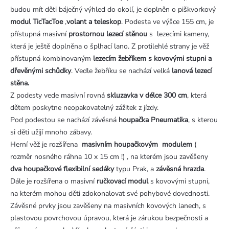
budou mít děti báječný výhled do okolí, je doplněn o piškvorkový
modul TicTacToe
,
volant a teleskop
. Podesta ve výšce 155 cm, je
přístupná masivní
prostornou lezecí stěnou
s lezecími kameny,
která je ještě doplněna o šplhací lano. Z protilehlé strany je věž
přístupná kombinovaným
lezecím žebříkem s kovovými stupni a
dřevěnými schůdky
. Vedle žebříku se nachází velká
lanová lezecí
stěna.
Z podesty vede masivní rovná
skluzavka v délce 300 cm
, která
dětem poskytne neopakovatelný zážitek z jízdy.
Pod podestou se nachází závěsná
houpačka Pneumatika
, s kterou
si děti užijí mnoho zábavy.
Herní věž je rozšířena
masivním houpačkovým modulem
(
rozměr nosného ráhna 10 x 15 cm !) , na kterém jsou zavěšeny
dva houpačkové flexibilní sedáky
typu Prak, a
závěsná hrazda
.
Dále je rozšířena o masivní
ručkovací modul
s kovovými stupni,
na kterém mohou děti zdokonalovat své pohybové dovednosti.
Závěsné prvky jsou zavěšeny na masivních kovových lanech, s
plastovou povrchovou úpravou, která je zárukou bezpečnosti a