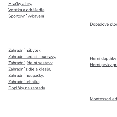
Hračky a hry
,
Vozítka a odrážedla
,
Sportovní vybavení
Dopadové plo
Zahradní nábytek
Zahradní sedací soupravy
,
Herní doplňky
Zahradní jídelní sestavy
,
Herní prvky p
Zahradní židle a křesla
,
Zahradní houpačky
,
Zahradní lehátka
,
Doplňky na zahradu
Montessori ed