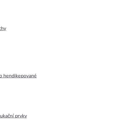
chy
ro hendikepované
ukační prvky