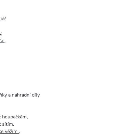
iář
y
,
še
,
ky a náhradní díly
 k houpačkám
,
k sítím
,
 ke věžím
,