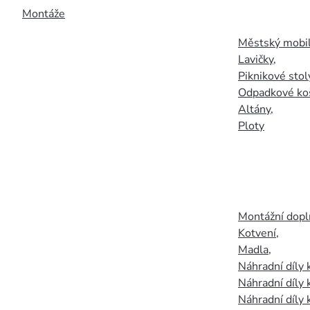
Montáže
Městský mobil
Lavičky
,
Piknikové stol
Odpadkové ko
Altány
,
Ploty
Montážní doplň
Kotvení
,
Madla
,
Náhradní díly
Náhradní díly 
Náhradní díly