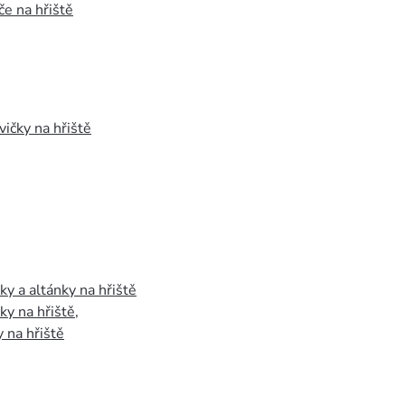
e na hřiště
vičky na hřiště
y a altánky na hřiště
y na hřiště
,
 na hřiště