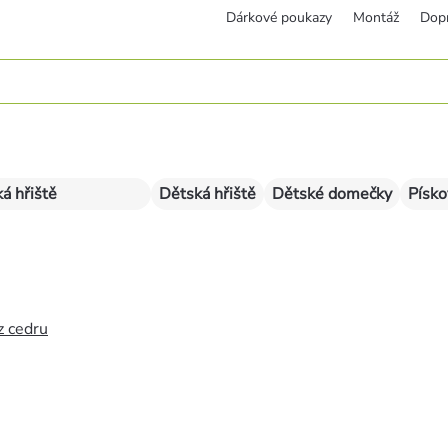
Dárkové poukazy
Montáž
Dop
á hřiště
Dětská hřiště
Dětské domečky
Písko
z cedru