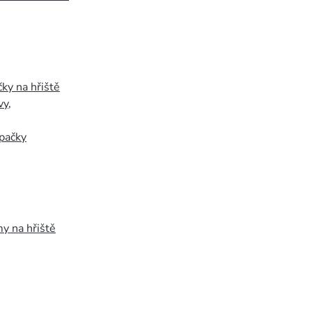
ky na hřiště
vy
,
pačky
y na hřiště