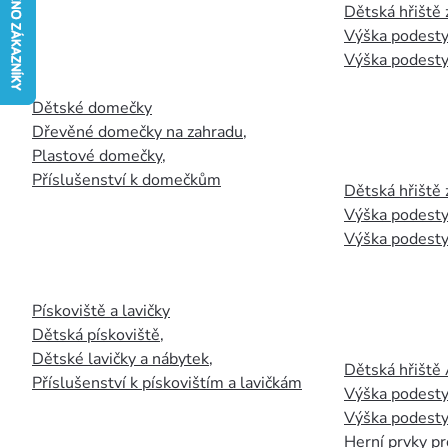
Dětská hřiště
Výška podesty
Výška podesty
Dětské domečky
Dřevěné domečky na zahradu
,
Plastové domečky
,
Příslušenství k domečkům
Dětská hřiště 
Výška podesty
Výška podesty
Pískoviště a lavičky
Dětská pískoviště
,
Dětské lavičky a nábytek
,
Dětská hřiště
Příslušenství k pískovištím a lavičkám
Výška podesty
Výška podesty
Herní prvky pr