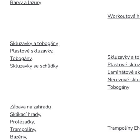
Barvy a lazury
Workoutová hř
Skluzavky a tobogány
Plastové skluzavky
,
Skluzavky a to
Tobogány
,
Plastové sklu
Skluzavky se schůdky
Laminátové sk
Nerezové sklu
Tobogány
Zábava na zahradu
Skákací hrady
,
Prolézačky
,
Trampolíny E
Trampolíny
,
Bazény
,