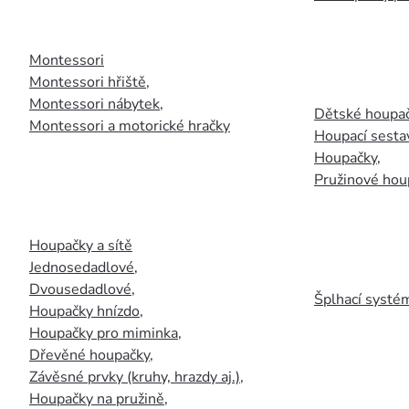
Montessori
Montessori hřiště
,
Montessori nábytek
,
Dětské houpač
Montessori a motorické hračky
Houpací sesta
Houpačky
,
Pružinové hou
Houpačky a sítě
Jednosedadlové
,
Dvousedadlové
,
Šplhací systém
Houpačky hnízdo
,
Houpačky pro miminka
,
Dřevěné houpačky
,
Závěsné prvky (kruhy, hrazdy aj.)
,
Houpačky na pružině
,