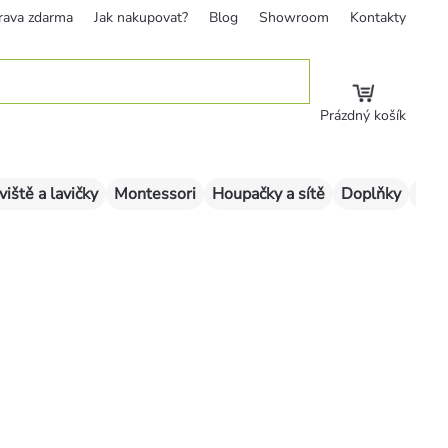
rava zdarma
Jak nakupovat?
Blog
Showroom
Kontakty
Prázdný košík
viště a lavičky
Montessori
Houpačky a sítě
Doplňky
Sklu