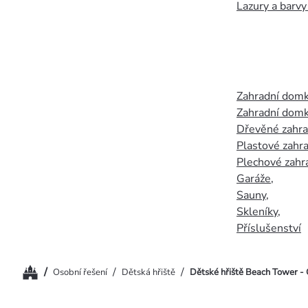
Lazury a barvy
Zahradní dom
Zahradní domk
Dřevěné zahr
Plastové zahr
Plechové zahr
Garáže
,
Sauny
,
Skleníky
,
Příslušenství
Domů
/
/
/
Osobní řešení
Dětská hřiště
Dětské hřiště Beach Tower -