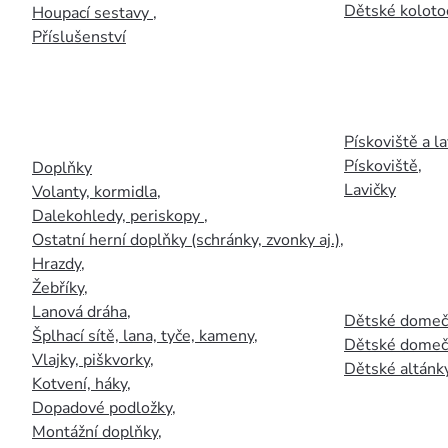
Dětské kolotoč
Houpací sestavy
,
Příslušenství
Pískoviště a la
Pískoviště
,
Doplňky
Lavičky
Volanty, kormidla
,
Dalekohledy, periskopy
,
Ostatní herní doplňky (schránky, zvonky aj.)
,
Hrazdy
,
Žebříky
,
Lanová dráha
,
Dětské domečk
Šplhací sítě, lana, tyče, kameny
,
Dětské domečk
Vlajky, piškvorky
,
Dětské altánky
Kotvení, háky
,
Dopadové podložky
,
Montážní doplňky
,