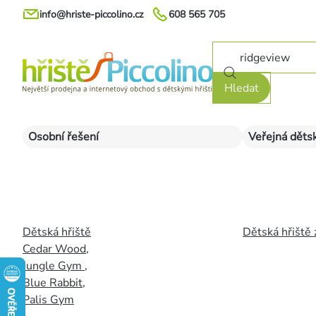
Přejít
info@hriste-piccolino.cz
608 565 705
na
obsah
Hledat
Osobní řešení
Veřejná dětsk
Dětská hřiště
Dětská hřiště 
Cedar Wood
,
Jungle Gym
,
Blue Rabbit
,
Palis Gym