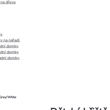
 na dřevo
ky
y na nářadí
,
adní domky
,
adní domky
,
adní domky
,
 Grey/White