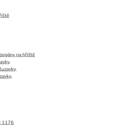
iště
bogány na hřiště
zavky
,
luzavky
,
zavky
,
N 1176