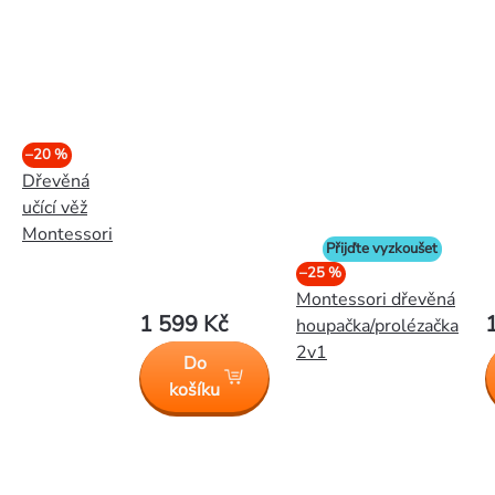
–20 %
Dřevěná
učící věž
Montessori
Přijďte vyzkoušet
–25 %
Montessori dřevěná
1 599 Kč
houpačka/prolézačka
2v1
Do
košíku