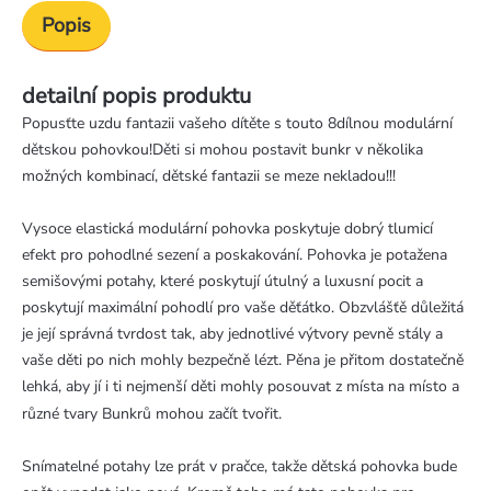
Popis
detailní popis produktu
Popusťte uzdu fantazii vašeho dítěte s touto 8dílnou modulární
dětskou pohovkou!Děti si mohou postavit bunkr v několika
možných kombinací, dětské fantazii se meze nekladou!!!
Vysoce elastická modulární pohovka poskytuje dobrý tlumicí
efekt pro pohodlné sezení a poskakování. Pohovka je potažena
semišovými potahy, které poskytují útulný a luxusní pocit a
poskytují maximální pohodlí pro vaše děťátko. Obzvlášťě důležitá
je její správná tvrdost tak, aby jednotlivé výtvory pevně stály a
vaše děti po nich mohly bezpečně lézt. Pěna je přitom dostatečně
lehká, aby jí i ti nejmenší děti mohly posouvat z místa na místo a
různé tvary Bunkrů mohou začít tvořit.
Snímatelné potahy lze prát v pračce, takže dětská pohovka bude