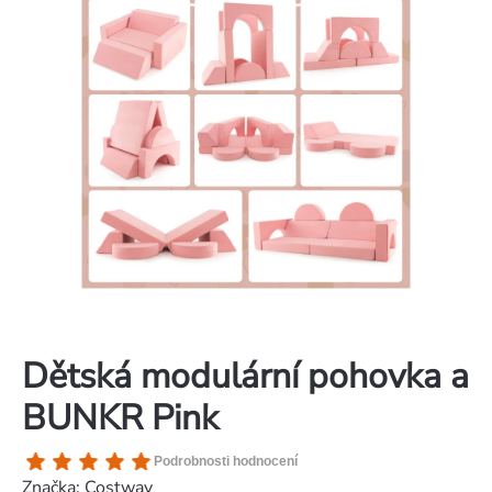
Dětská modulární pohovka a
BUNKR Pink
Průměrné
Podrobnosti hodnocení
hodnocení
Značka:
Costway