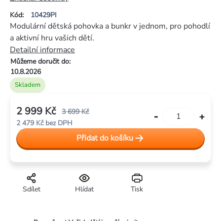
produktu
Kód:
10429PI
je
Modulární dětská pohovka a bunkr v jednom, pro pohodlí
5,0
a aktivní hru vašich dětí.
z
Detailní informace
5
Můžeme doručit do:
hvězdiček.
10.8.2026
Skladem
2 999 Kč
3 699 Kč
2 479 Kč bez DPH
Měrná
Přidat do košíku
cena:
Sdílet
Hlídat
Tisk