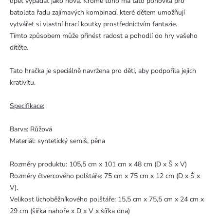
opět vypadat jako nová. Kromě toho má tato pohovka pro
batolata řadu zajímavých kombinací, které dětem umožňují
vytvářet si vlastní hrací koutky prostřednictvím fantazie.
Tímto způsobem může přinést radost a pohodlí do hry vašeho
dítěte.
Tato hračka je speciálně navržena pro děti, aby podpořila jejich
krativitu.
Specifikace:
Barva: Růžová
Materiál: syntetický semiš, pěna
Rozměry produktu: 105,5 cm x 101 cm x 48 cm (D x Š x V)
Rozměry čtvercového polštáře: 75 cm x 75 cm x 12 cm (D x Š x
V).
Velikost lichoběžníkového polštáře: 15,5 cm x 75,5 cm x 24 cm x
29 cm (šířka nahoře x D x V x šířka dna)