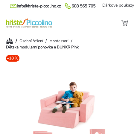
Přejít
Dárkové poukazy
info@hriste-piccolino.cz
608 565 705
na
obsah
Domů
/
/
/
Osobní řešení
Montessori
Dětská modulární pohovka a BUNKR Pink
–18 %