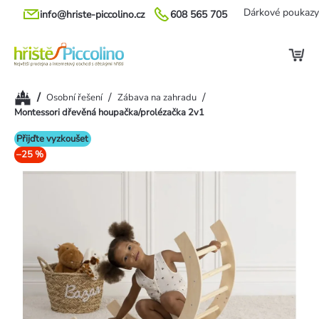
Přejít
Dárkové poukazy
info@hriste-piccolino.cz
608 565 705
na
obsah
Domů
/
/
/
Osobní řešení
Zábava na zahradu
Montessori dřevěná houpačka/prolézačka 2v1
Přijďte vyzkoušet
–25 %