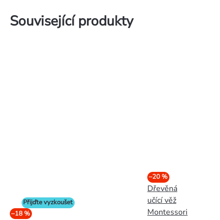
Související produkty
–20 %
Dřevěná
učící věž
Přijďte vyzkoušet
Montessori
–18 %