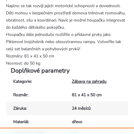
Naplno se tak rozvíjí jejich motorické schopnosti a dovednosti.
Děti mohou v bezpečném prostředí domova trénovat rovnováhu,
obratnost, sílu a koordinaci. Navíc je možné houpačku integrovat
do každého dětského pokojíčku.
Houpačku dále jednoduše rozšíříte o přídavné prvky jako
Piklerové trojúhelník nebo oboustrannou rampu. Vytvoříte tak
celý set balančních a pohybových prvků!
Rozměry: 81 x 41 x 50 cm
Nosnost: do 50 kg
Doplňkové parametry
Kategorie
:
Zábava na zahradu
Rozměr
:
81 x 41 x 50 cm
Záruka
:
24 měsíců
Materiál
:
dřevo