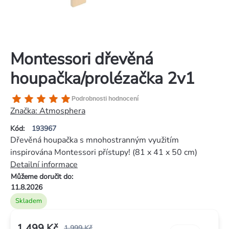
Montessori dřevěná
houpačka/prolézačka 2v1
Průměrné
Podrobnosti hodnocení
hodnocení
Značka:
Atmosphera
produktu
Kód:
193967
je
Dřevěná houpačka s mnohostranným využitím
5,0
inspirována Montessori přístupy! (81 x 41 x 50 cm)
z
Detailní informace
5
Můžeme doručit do:
hvězdiček.
11.8.2026
Skladem
1 499 Kč
1 999 Kč