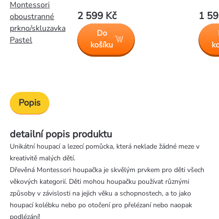
Montessori
2 599 Kč
1 59
oboustranné
prkno/skluzavka
Do
Pastel
košíku
k
Popis
detailní popis produktu
Unikátní houpací a lezecí pomůcka, která neklade žádné meze v
kreativitě malých dětí.
Dřevěná Montessori houpačka je skvělým prvkem pro děti všech
věkových kategorií. Děti mohou houpačku používat různými
způsoby v závislosti na jejich věku a schopnostech, a to jako
houpací kolébku nebo po otočení pro přelézaní nebo naopak
podlézání!