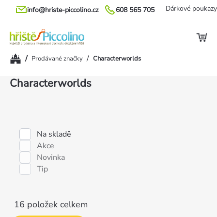
Přejít
Dárkové poukazy
info@hriste-piccolino.cz
608 565 705
na
obsah
Domů
/
/
Prodávané značky
Characterworlds
Výpis
Characterworlds
produktů
Na skladě
Akce
Novinka
Tip
16
položek celkem