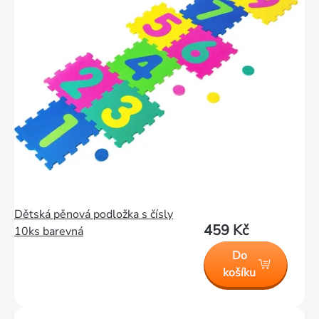
Dětská pěnová podložka s čísly
459 Kč
10ks barevná
Do
košíku