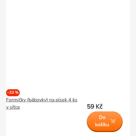
–33 %
Formičky (bábovky) na písek 4 ks
59 Kč
v síťce
Do
košíku