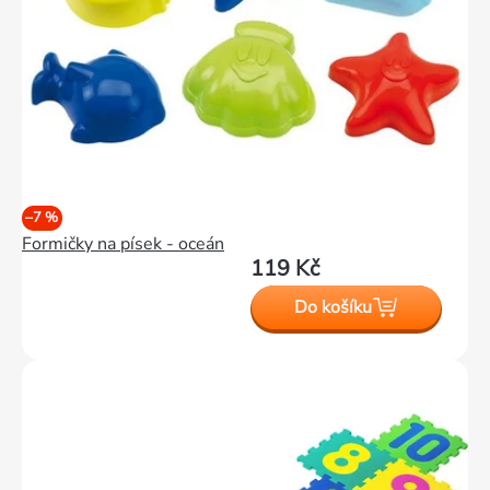
–7 %
Formičky na písek - oceán
119 Kč
Do košíku