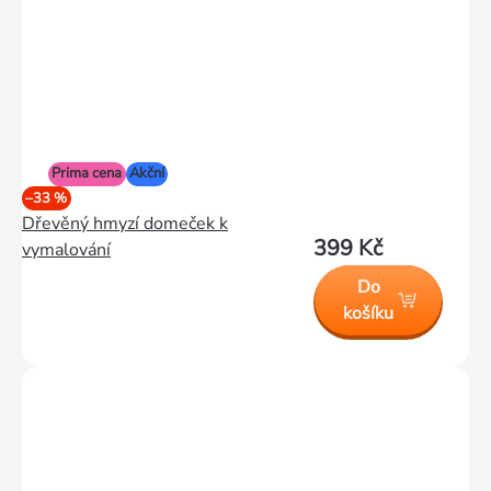
Prima cena
Akční
–33 %
Dřevěný hmyzí domeček k
399 Kč
vymalování
Do
košíku