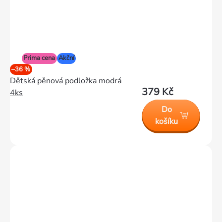
Prima cena
Akční
–36 %
Dětská pěnová podložka modrá
379 Kč
4ks
Do
košíku