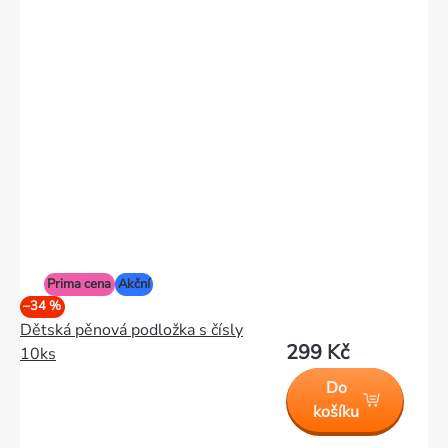
Prima cena
Akční
–34 %
Dětská pěnová podložka s čísly
299 Kč
10ks
Do
košíku