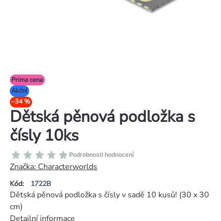
Prima cena
Akční
–34 %
Dětská pěnová podložka s
čísly 10ks
Průměrné
Podrobnosti hodnocení
hodnocení
Značka:
Characterworlds
produktu
Kód:
1722B
je
Dětská pěnová podložka s čísly v sadě 10 kusů! (30 x 30
0,0
cm)
z
Detailní informace