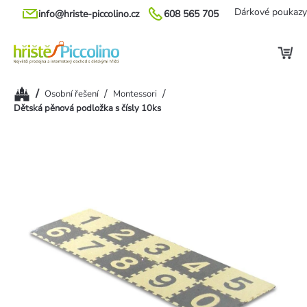
Přejít
Dárkové poukazy
info@hriste-piccolino.cz
608 565 705
na
obsah
Domů
/
/
/
Osobní řešení
Montessori
Dětská pěnová podložka s čísly 10ks