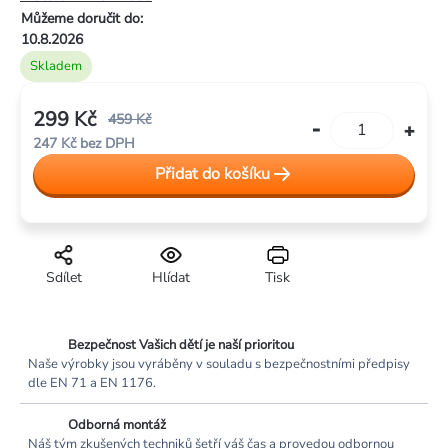
5
Můžeme doručit do:
hvězdiček.
10.8.2026
Skladem
299 Kč
459 Kč
247 Kč bez DPH
Měrná
Přidat do košíku
cena:
Sdílet
Hlídat
Tisk
Bezpečnost Vašich dětí je naší prioritou
Naše výrobky jsou vyráběny v souladu s bezpečnostními předpisy
dle EN 71 a EN 1176.
Odborná montáž
Náš tým zkušených techniků šetří váš čas a provedou odbornou