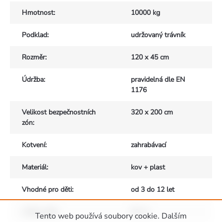
Hmotnost
:
10000 kg
Podklad
:
udržovaný trávník
Rozměr
:
120 x 45 cm
Údržba
:
pravidelná dle EN
1176
Velikost bezpečnostních
320 x 200 cm
zón
:
Kotvení
:
zahrabávací
Materiál
:
kov + plast
Vhodné pro děti
:
od 3 do 12 let
Výška pádu
:
60 cm
Tento web používá soubory cookie. Dalším