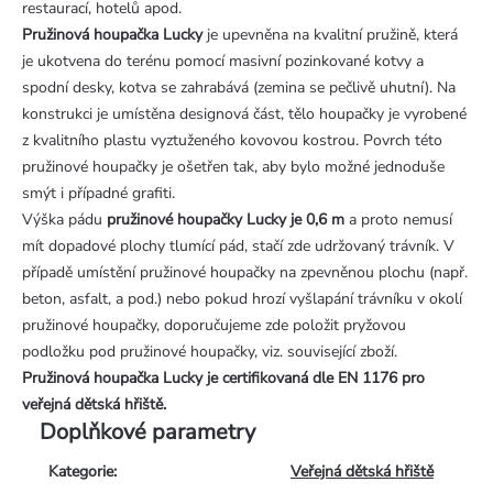
restaurací, hotelů apod.
Pružinová houpačka Lucky
je upevněna na kvalitní pružině, která
je ukotvena do terénu pomocí masivní pozinkované kotvy a
spodní desky, kotva se zahrabává (zemina se pečlivě uhutní). Na
konstrukci je umístěna designová část, tělo houpačky je vyrobené
z kvalitního plastu vyztuženého kovovou kostrou. Povrch této
pružinové houpačky je ošetřen tak, aby bylo možné jednoduše
smýt i případné grafiti.
Výška pádu
pružinové houpačky Lucky je 0,6 m
a proto nemusí
mít dopadové plochy tlumící pád, stačí zde udržovaný trávník. V
případě umístění pružinové houpačky na zpevněnou plochu (např.
beton, asfalt, a pod.) nebo pokud hrozí vyšlapání trávníku v okolí
pružinové houpačky, doporučujeme zde položit pryžovou
podložku pod pružinové houpačky, viz. související zboží.
Pružinová houpačka Lucky je certifikovaná dle EN 1176 pro
veřejná dětská hřiště.
Doplňkové parametry
Kategorie
:
Veřejná dětská hřiště