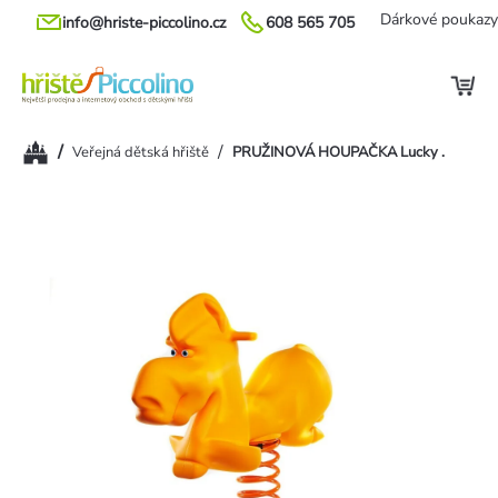
Přejít
Dárkové poukazy
info@hriste-piccolino.cz
608 565 705
na
obsah
Domů
/
/
Veřejná dětská hřiště
PRUŽINOVÁ HOUPAČKA Lucky .