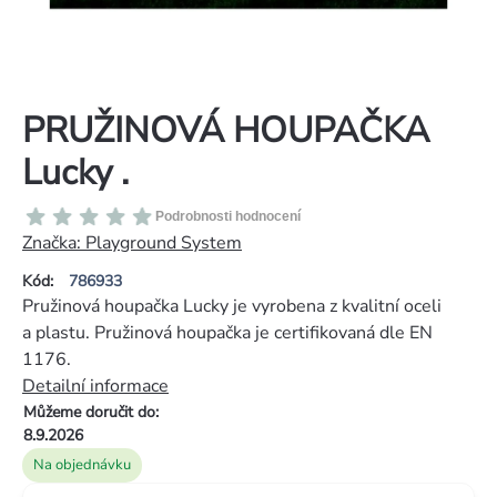
PRUŽINOVÁ HOUPAČKA
Lucky .
Průměrné
Podrobnosti hodnocení
hodnocení
Značka:
Playground System
produktu
Kód:
786933
je
Pružinová houpačka Lucky je vyrobena z kvalitní oceli
0,0
a plastu. Pružinová houpačka je certifikovaná dle EN
z
1176.
5
Detailní informace
hvězdiček.
Můžeme doručit do:
8.9.2026
Na objednávku