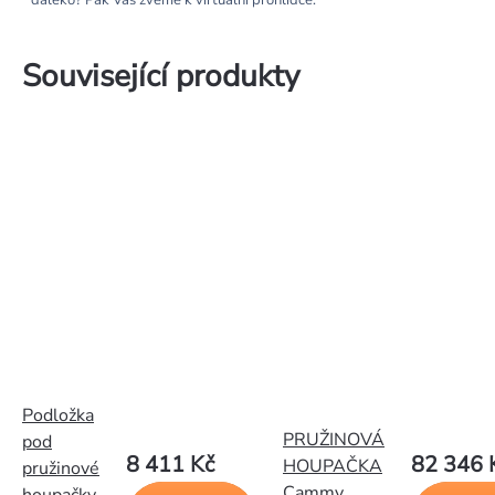
daleko? Pak Vás zveme k virtuální prohlídce.
Související produkty
Podložka
PRUŽINOVÁ
pod
8 411 Kč
82 346 
HOUPAČKA
pružinové
Cammy .