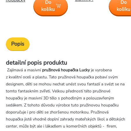
houpačky
Do
Do
košíku
košíku
Popis
detailní popis produktu
Zajímavá a masivní
pružinová houpačka Lucky
je vyrobena
z kvalitní oceli a plastu. Tato pružinová houpačka pobaví svým
designem, děti se mohou nechat unést svou fantazií a svézt se na
tomto fantaskním zvířeti. Velkou předností této pružinové
houpačky je masivní 3D tělo s pohodlným a polouzavřeným
sedákem. Z tohoto důvodu výrobce tuto pružinovou houpačku
doporučuje i pro děti se zhoršenou motorikou. Pružinová
houpačka jistě vhodně doplní zahrady mateřských škol a dětských
center, může být ale i lákadlem u komerčních objektů - firem,