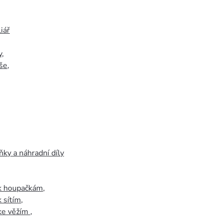
iář
y
,
še
,
ky a náhradní díly
 k houpačkám
,
k sítím
,
 ke věžím
,