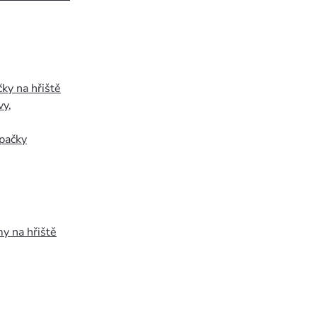
ky na hřiště
vy
,
pačky
y na hřiště