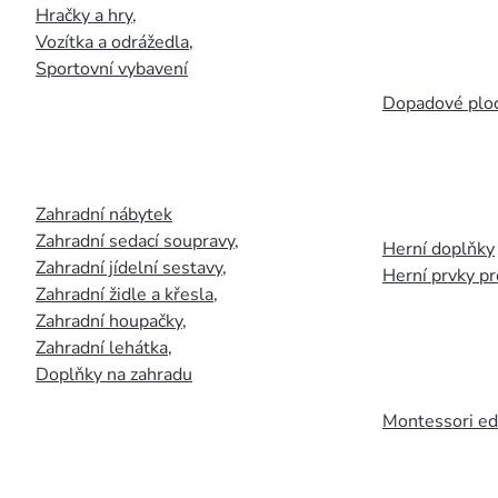
Hračky a hry
,
Vozítka a odrážedla
,
Sportovní vybavení
Dopadové plo
Zahradní nábytek
Zahradní sedací soupravy
,
Herní doplňky
Zahradní jídelní sestavy
,
Herní prvky p
Zahradní židle a křesla
,
Zahradní houpačky
,
Zahradní lehátka
,
Doplňky na zahradu
Montessori ed