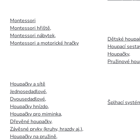
Montessori
Montessori hřiště
,
Montessori nábytek
,
Dětské houpač
Montessori a motorické hračky
Houpací sesta
Houpačky
,
Pružinové hou
Houpačky a sítě
Jednosedadlové
,
Dvousedadlové
,
Šplhací systém
Houpačky hnízdo
,
Houpačky pro miminka
,
Dřevěné houpačky
,
Závěsné prvky (kruhy, hrazdy aj.)
,
Houpačky na pružině
,