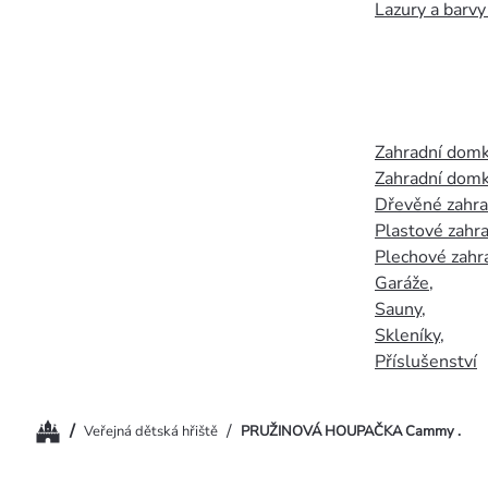
Lazury a barvy
Zahradní dom
Zahradní domk
Dřevěné zahr
Plastové zahr
Plechové zahr
Garáže
,
Sauny
,
Skleníky
,
Příslušenství
Domů
/
/
Veřejná dětská hřiště
PRUŽINOVÁ HOUPAČKA Cammy .