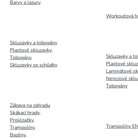
Barvy a lazury
Workoutová hř
Skluzavky a tobogány
Plastové skluzavky
,
Skluzavky a to
Tobogány
,
Plastové sklu
Skluzavky se schůdky
Laminátové sk
Nerezové sklu
Tobogány
Zábava na zahradu
Skákací hrady
,
Prolézačky
,
Trampolíny E
Trampolíny
,
Bazény
,