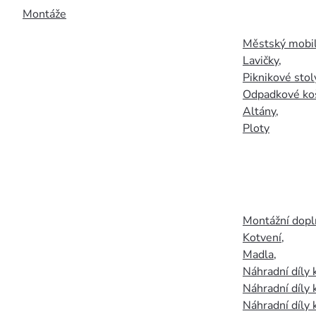
Montáže
Městský mobil
Lavičky
,
Piknikové stol
Odpadkové ko
Altány
,
Ploty
Montážní doplň
Kotvení
,
Madla
,
Náhradní díly
Náhradní díly 
Náhradní díly