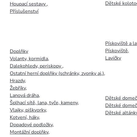
Dětské kolotoč
Houpací sestavy
,
Příslušenství
Pískoviště a la
Pískoviště
,
Doplňky
Lavičky
Volanty, kormidla
,
Dalekohledy, periskopy
,
Ostatní herní doplňky (schránky, zvonky aj.)
,
Hrazdy
,
Žebříky
,
Lanová dráha
,
Dětské domečk
Šplhací sítě, lana, tyče, kameny
,
Dětské domečk
Vlajky, piškvorky
,
Dětské altánky
Kotvení, háky
,
Dopadové podložky
,
Montážní doplňky
,