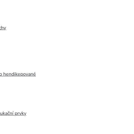
chy
ro hendikepované
ukační prvky