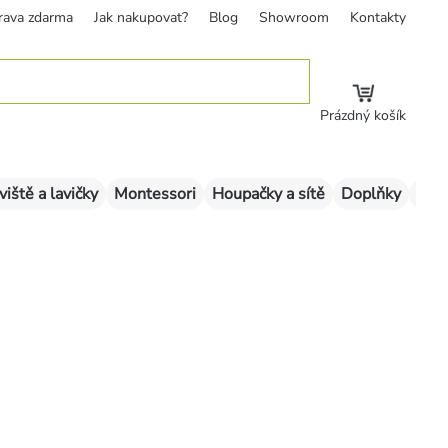
rava zdarma
Jak nakupovat?
Blog
Showroom
Kontakty
Prázdný košík
viště a lavičky
Montessori
Houpačky a sítě
Doplňky
Sklu