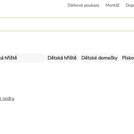
Dárkové poukazy
Montáž
Dop
á hřiště
Dětská hřiště
Dětské domečky
Písko
z cedru