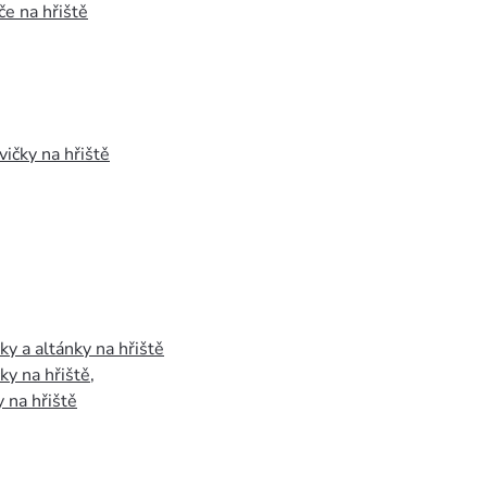
e na hřiště
vičky na hřiště
y a altánky na hřiště
y na hřiště
,
 na hřiště