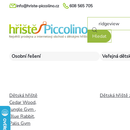
Přejít
info@hriste-piccolino.cz
608 565 705
na
obsah
Hledat
Osobní řešení
Veřejná dětsk
Dětská hřiště
Dětská hřiště 
Cedar Wood
,
Jungle Gym
,
Blue Rabbit
,
Palis Gym