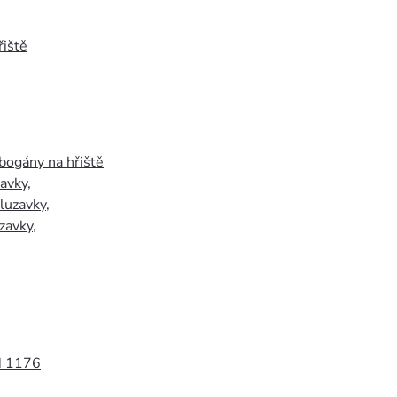
iště
bogány na hřiště
zavky
,
luzavky
,
zavky
,
N 1176