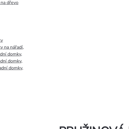
 na dřevo
ky
y na nářadí
,
adní domky
,
adní domky
,
adní domky
,