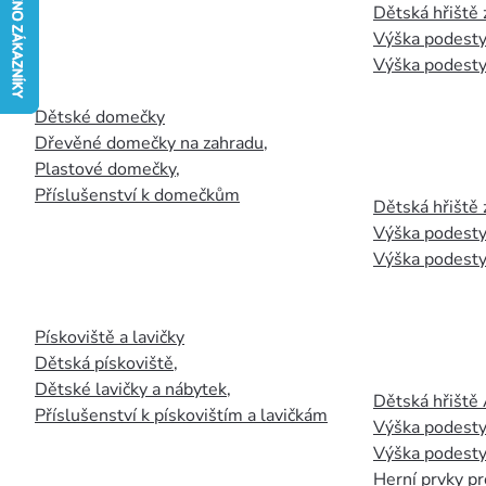
Dětská hřiště
Výška podesty
Výška podesty
Dětské domečky
Dřevěné domečky na zahradu
,
Plastové domečky
,
Příslušenství k domečkům
Dětská hřiště 
Výška podesty
Výška podesty
Pískoviště a lavičky
Dětská pískoviště
,
Dětské lavičky a nábytek
,
Dětská hřiště
Příslušenství k pískovištím a lavičkám
Výška podesty
Výška podesty
Herní prvky pr