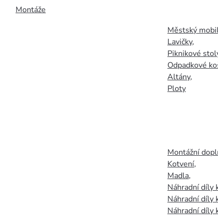
Montáže
Městský mobil
Lavičky
,
Piknikové stol
Odpadkové ko
Altány
,
Ploty
Montážní doplň
Kotvení
,
Madla
,
Náhradní díly
Náhradní díly 
Náhradní díly