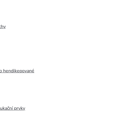
chy
ro hendikepované
ukační prvky