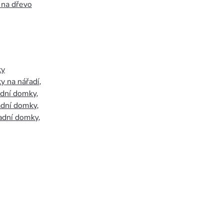
 na dřevo
ky
y na nářadí
,
adní domky
,
adní domky
,
adní domky
,