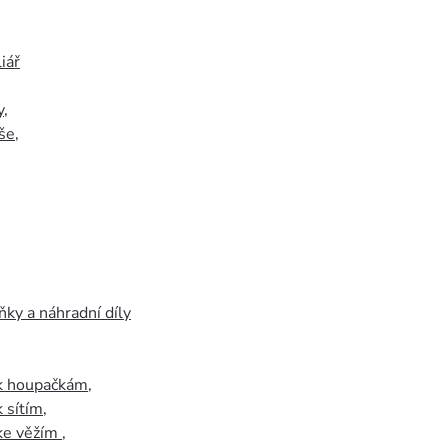
iář
y
,
še
,
ky a náhradní díly
 k houpačkám
,
k sítím
,
 ke věžím
,