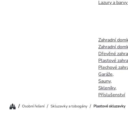
Lazury a barvy
Zahradní dom
Zahradní domk
Dřevěné zahr
Plastové zahr
Plechové zahr
Garáže
,
Sauny
,
Skleníky
,
Příslušenství
Domů
/
/
/
Osobní řešení
Skluzavky a tobogány
Plastové skluzavky