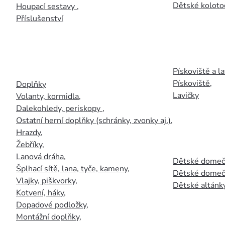
Dětské kolotoč
Houpací sestavy
,
Příslušenství
Pískoviště a la
Pískoviště
,
Doplňky
Lavičky
Volanty, kormidla
,
Dalekohledy, periskopy
,
Ostatní herní doplňky (schránky, zvonky aj.)
,
Hrazdy
,
Žebříky
,
Lanová dráha
,
Dětské domečk
Šplhací sítě, lana, tyče, kameny
,
Dětské domečk
Vlajky, piškvorky
,
Dětské altánky
Kotvení, háky
,
Dopadové podložky
,
Montážní doplňky
,