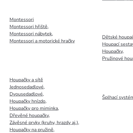
Montessori
Montessori hřiště
,
Montessori nábytek
,
Dětské houpač
Montessori a motorické hračky
Houpací sesta
Houpačky
,
Pružinové hou
Houpačky a sítě
Jednosedadlové
,
Dvousedadlové
,
Šplhací systém
Houpačky hnízdo
,
Houpačky pro miminka
,
Dřevěné houpačky
,
Závěsné prvky (kruhy, hrazdy aj.)
,
Houpačky na pružině
,