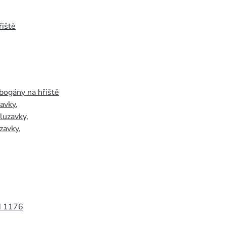
iště
bogány na hřiště
zavky
,
luzavky
,
zavky
,
N 1176