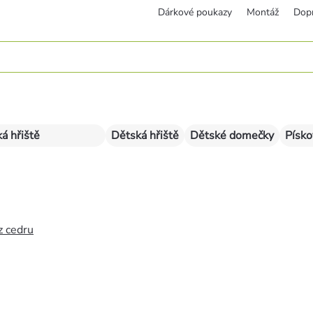
Dárkové poukazy
Montáž
Dop
á hřiště
Dětská hřiště
Dětské domečky
Písko
z cedru