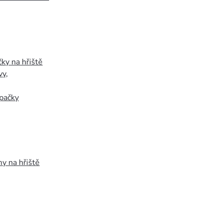
ky na hřiště
vy
,
pačky
y na hřiště