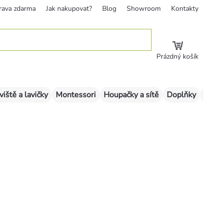
rava zdarma
Jak nakupovat?
Blog
Showroom
Kontakty
Prázdný košík
viště a lavičky
Montessori
Houpačky a sítě
Doplňky
Sklu