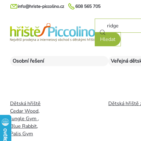
Přejít
info@hriste-piccolino.cz
608 565 705
na
obsah
Hledat
Osobní řešení
Veřejná dětsk
Dětská hřiště
Dětská hřiště 
Cedar Wood
,
Jungle Gym
,
Blue Rabbit
,
Palis Gym