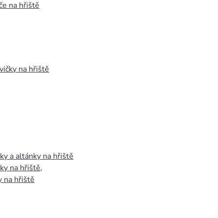
e na hřiště
vičky na hřiště
y a altánky na hřiště
y na hřiště
,
 na hřiště