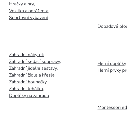
Hračky a hry
,
Vozítka a odrážedla
,
Sportovní vybavení
Dopadové plo
Zahradní nábytek
Zahradní sedací soupravy
,
Herní doplňky
Zahradní jídelní sestavy
,
Herní prvky p
Zahradní židle a křesla
,
Zahradní houpačky
,
Zahradní lehátka
,
Doplňky na zahradu
Montessori ed