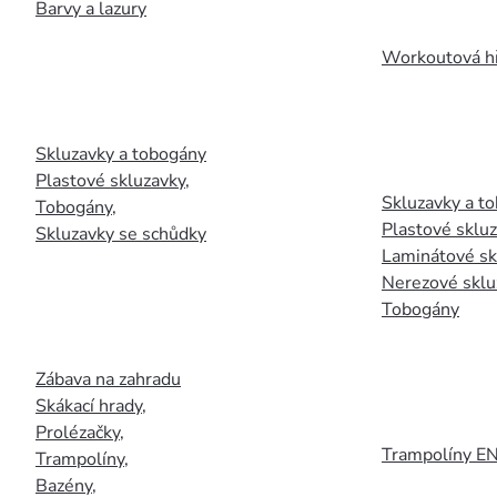
Barvy a lazury
Workoutová hř
Skluzavky a tobogány
Plastové skluzavky
,
Skluzavky a to
Tobogány
,
Plastové sklu
Skluzavky se schůdky
Laminátové sk
Nerezové sklu
Tobogány
Zábava na zahradu
Skákací hrady
,
Prolézačky
,
Trampolíny E
Trampolíny
,
Bazény
,