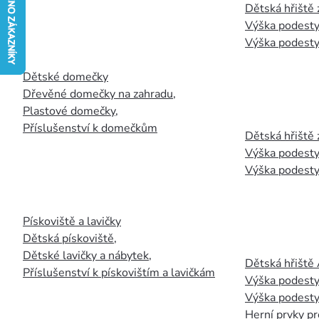
Dětská hřiště
Výška podesty
Výška podesty
Dětské domečky
Dřevěné domečky na zahradu
,
Plastové domečky
,
Příslušenství k domečkům
Dětská hřiště 
Výška podesty
Výška podesty
Pískoviště a lavičky
Dětská pískoviště
,
Dětské lavičky a nábytek
,
Dětská hřiště
Příslušenství k pískovištím a lavičkám
Výška podesty
Výška podesty
Herní prvky pr