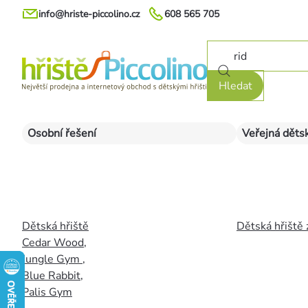
Přejít
info@hriste-piccolino.cz
608 565 705
na
obsah
Hledat
Osobní řešení
Veřejná dětsk
Dětská hřiště
Dětská hřiště 
Cedar Wood
,
Jungle Gym
,
Blue Rabbit
,
Palis Gym