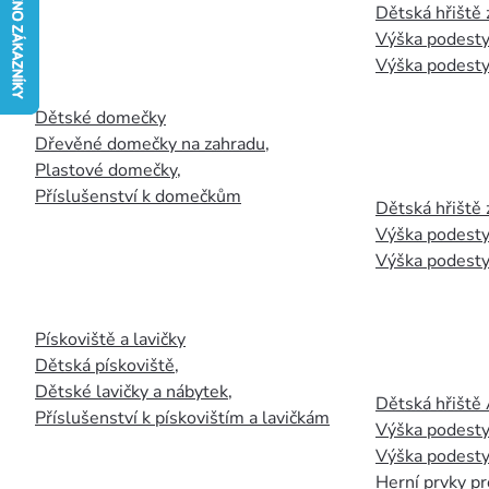
Dětská hřiště
Výška podesty
Výška podesty
Dětské domečky
Dřevěné domečky na zahradu
,
Plastové domečky
,
Příslušenství k domečkům
Dětská hřiště 
Výška podesty
Výška podesty
Pískoviště a lavičky
Dětská pískoviště
,
Dětské lavičky a nábytek
,
Dětská hřiště
Příslušenství k pískovištím a lavičkám
Výška podesty
Výška podesty
Herní prvky pr