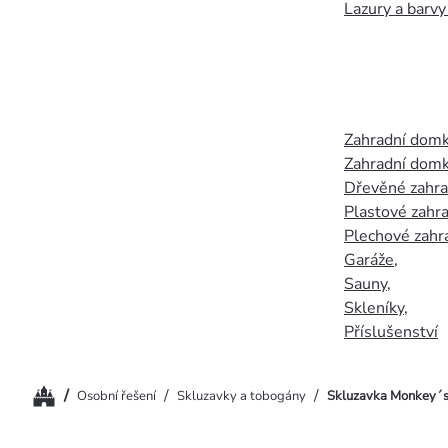
Lazury a barvy
Zahradní dom
Zahradní domk
Dřevěné zahr
Plastové zahr
Plechové zahr
Garáže
,
Sauny
,
Skleníky
,
Příslušenství
Domů
/
/
/
Osobní řešení
Skluzavky a tobogány
Skluzavka Monkey´s 