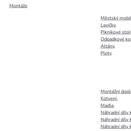
Montáže
Městský mobil
Lavičky
,
Piknikové stol
Odpadkové ko
Altány
,
Ploty
Montážní doplň
Kotvení
,
Madla
,
Náhradní díly
Náhradní díly 
Náhradní díly