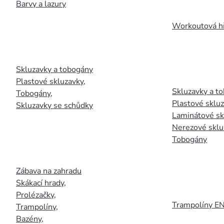
Barvy a lazury
Workoutová hř
Skluzavky a tobogány
Plastové skluzavky
,
Skluzavky a to
Tobogány
,
Plastové sklu
Skluzavky se schůdky
Laminátové sk
Nerezové sklu
Tobogány
Zábava na zahradu
Skákací hrady
,
Prolézačky
,
Trampolíny E
Trampolíny
,
Bazény
,