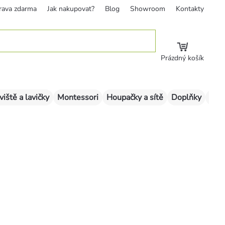
rava zdarma
Jak nakupovat?
Blog
Showroom
Kontakty
Prázdný košík
viště a lavičky
Montessori
Houpačky a sítě
Doplňky
Sklu