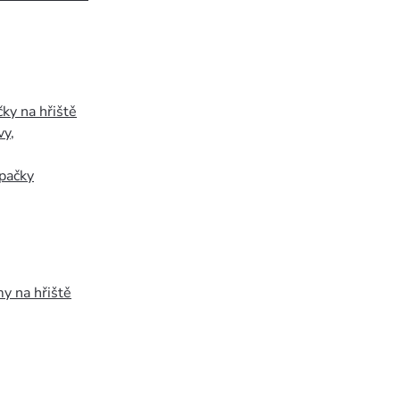
ky na hřiště
vy
,
pačky
y na hřiště