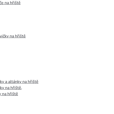
e na hřiště
vičky na hřiště
y a altánky na hřiště
y na hřiště
,
 na hřiště