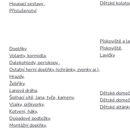
Dětské kolotoč
Houpací sestavy
,
Příslušenství
Pískoviště a la
Pískoviště
,
Doplňky
Lavičky
Volanty, kormidla
,
Dalekohledy, periskopy
,
Ostatní herní doplňky (schránky, zvonky aj.)
,
Hrazdy
,
Žebříky
,
Lanová dráha
,
Dětské domečk
Šplhací sítě, lana, tyče, kameny
,
Dětské domečk
Vlajky, piškvorky
,
Dětské altánky
Kotvení, háky
,
Dopadové podložky
,
Montážní doplňky
,