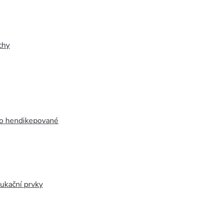
chy
ro hendikepované
ukační prvky