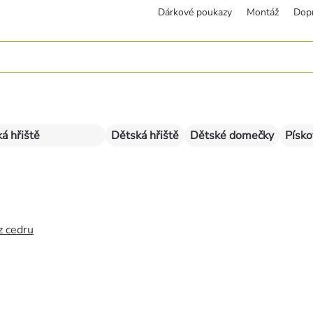
Dárkové poukazy
Montáž
Dop
á hřiště
Dětská hřiště
Dětské domečky
Písko
z cedru