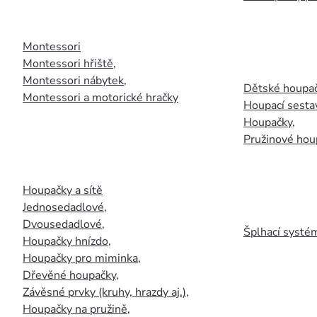
Montessori
Montessori hřiště
,
Montessori nábytek
,
Dětské houpač
Montessori a motorické hračky
Houpací sesta
Houpačky
,
Pružinové hou
Houpačky a sítě
Jednosedadlové
,
Dvousedadlové
,
Šplhací systém
Houpačky hnízdo
,
Houpačky pro miminka
,
Dřevěné houpačky
,
Závěsné prvky (kruhy, hrazdy aj.)
,
Houpačky na pružině
,