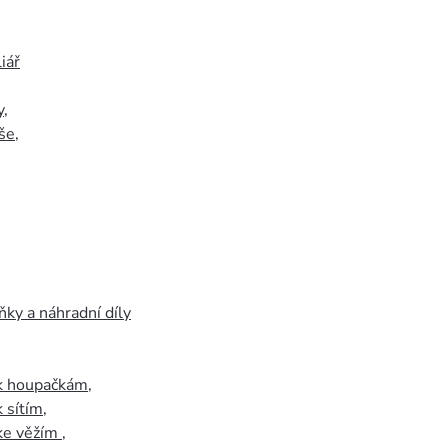
iář
y
,
še
,
ky a náhradní díly
 k houpačkám
,
k sítím
,
 ke věžím
,