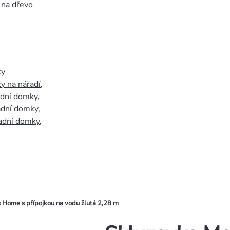
 na dřevo
ky
y na nářadí
,
adní domky
,
adní domky
,
adní domky
,
Home s přípojkou na vodu žlutá 2,28 m