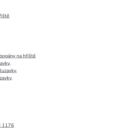
iště
bogány na hřiště
zavky
,
luzavky
,
zavky
,
N 1176