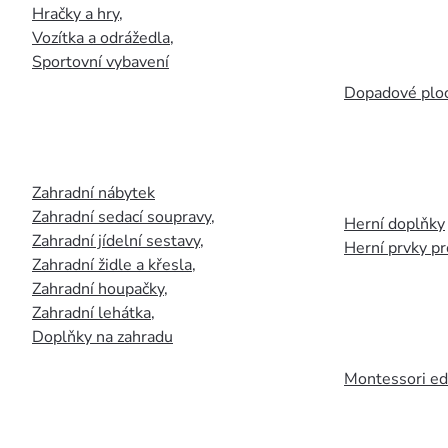
Hračky a hry
,
Vozítka a odrážedla
,
Sportovní vybavení
Dopadové plo
Zahradní nábytek
Zahradní sedací soupravy
,
Herní doplňky
Zahradní jídelní sestavy
,
Herní prvky p
Zahradní židle a křesla
,
Zahradní houpačky
,
Zahradní lehátka
,
Doplňky na zahradu
Montessori ed