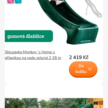
Skluzavka Monkey´s Home s
2 419 Kč
přípojkou na vodu zelená 2,28 m
Do
košíku