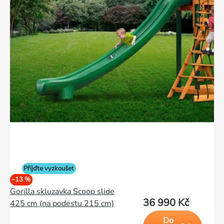
Přijďte vyzkoušet
–13 %
Gorilla skluzavka Scoop slide
36 990 Kč
425 cm (na podestu 215 cm)
Do