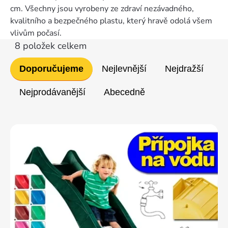
cm. Všechny jsou vyrobeny ze zdraví nezávadného,
kvalitního a bezpečného plastu, který hravě odolá všem
vlivům počasí.
8
položek celkem
Řazení
Doporučujeme
Nejlevnější
Nejdražší
produktů
Nejprodávanější
Abecedně
Výpis
produktů