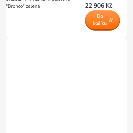
22 906 Kč
"Bronco" zelená
Do
košíku