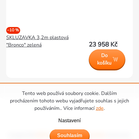
–10 %
SKLUZAVKA 3,2m plastová
23 958 Kč
"Bronco" zelená
Do
košíku
Ovládací
Tento web používá soubory cookie. Dalším
Zápatí
procházením tohoto webu vyjadřujete souhlas s jejich
prvky
používáním.. Více informací
zde
.
výpisu
Nastavení
Copyright 2026
Hřiště Piccolino - dětská hřiště a domečky
. Všechna práva
Souhlasím