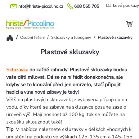
Přejít
Dárkové poukazy
info@hriste-piccolino.cz
608 565 705
na
obsah
Domů
/
/
/
Osobní řešení
Skluzavky a tobogány
Plastové skluzavky
Plastové skluzavky
Skluzavka
do každé zahrady! Plastové skluzavky budou
vaše děti milovat. Dá se na ní řádit donekonečna, ale
kdyby se to klouzání přeci jen omrzelo, stačí připojit
hadici a vlna nové zábavy je tady!
Většina plastových skluzavek je vybavena přípojkou na
vodu, díky které se zábava na skluzavce posune zase o
úroveň výš. Mají nosnost až 100 kg, tak se můžete na
zkoušku sklouznout také!
Tip
: V nabídce naleznete skluzavky v délkách vhodných k
umístění na podestu ve výškách 125-135 cm a 145-155