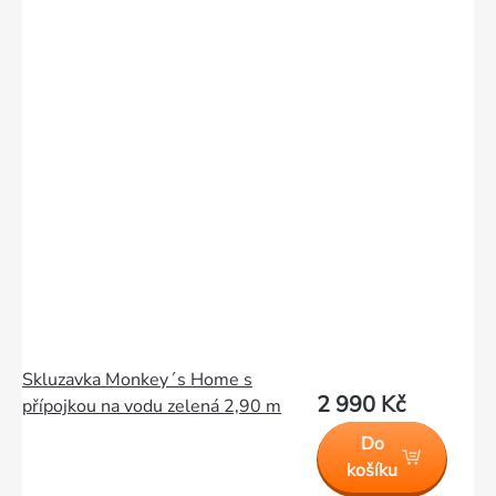
Skluzavka Monkey´s Home s
2 990 Kč
přípojkou na vodu zelená 2,90 m
Do
košíku