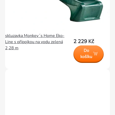
skluzavka Monkey´s Home Eko-
2 229 Kč
Line s přípojkou na vodu zelená
2,28 m
Do
košíku