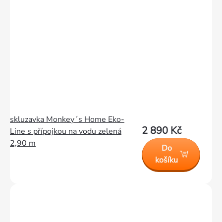
skluzavka Monkey´s Home Eko-
2 890 Kč
Line s přípojkou na vodu zelená
2,90 m
Do
košíku