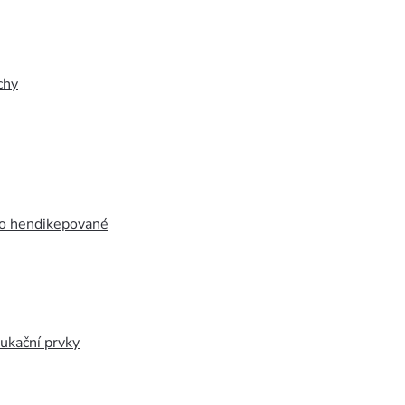
chy
ro hendikepované
ukační prvky