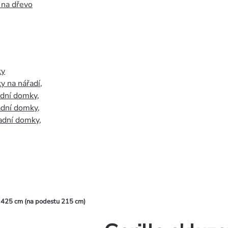
 na dřevo
ky
y na nářadí
,
adní domky
,
adní domky
,
adní domky
,
e 425 cm (na podestu 215 cm)