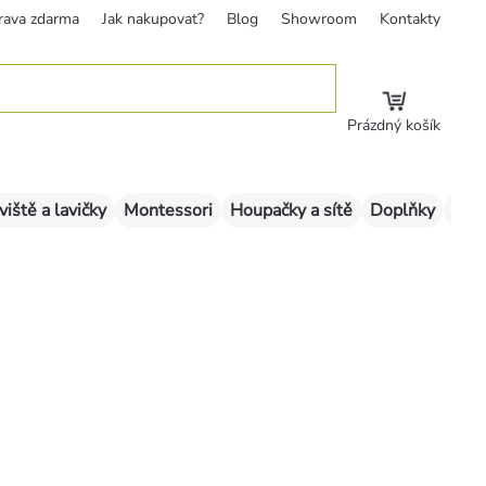
rava zdarma
Jak nakupovat?
Blog
Showroom
Kontakty
Prázdný košík
viště a lavičky
Montessori
Houpačky a sítě
Doplňky
Sklu