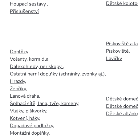
Dětské kolotoč
Houpací sestavy
,
Příslušenství
Pískoviště a la
Pískoviště
,
Doplňky
Lavičky
Volanty, kormidla
,
Dalekohledy, periskopy
,
Ostatní herní doplňky (schránky, zvonky aj.)
,
Hrazdy
,
Žebříky
,
Lanová dráha
,
Dětské domečk
Šplhací sítě, lana, tyče, kameny
,
Dětské domečk
Vlajky, piškvorky
,
Dětské altánky
Kotvení, háky
,
Dopadové podložky
,
Montážní doplňky
,