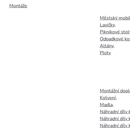
Montáže
Městský mobil
Lavičky
,
Piknikové stol
Odpadkové ko
Altány
,
Ploty
Montážní doplň
Kotvení
,
Madla
,
Náhradní díly
Náhradní díly 
Náhradní díly