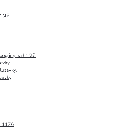
iště
bogány na hřiště
zavky
,
luzavky
,
zavky
,
N 1176