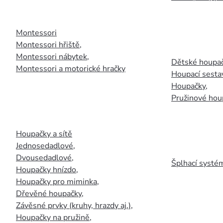
Montessori
Montessori hřiště
,
Montessori nábytek
,
Dětské houpač
Montessori a motorické hračky
Houpací sesta
Houpačky
,
Pružinové hou
Houpačky a sítě
Jednosedadlové
,
Dvousedadlové
,
Šplhací systém
Houpačky hnízdo
,
Houpačky pro miminka
,
Dřevěné houpačky
,
Závěsné prvky (kruhy, hrazdy aj.)
,
Houpačky na pružině
,