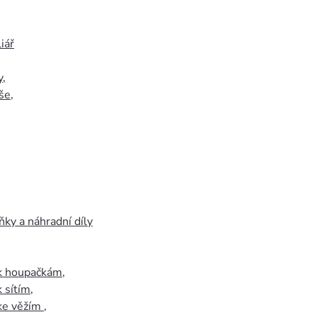
iář
y
,
še
,
ky a náhradní díly
 k houpačkám
,
k sítím
,
 ke věžím
,