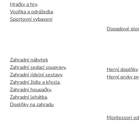
Hračky a hry
,
Vozítka a odrážedla
,
Sportovní vybavení
Dopadové plo
Zahradní nábytek
Zahradní sedací soupravy
,
Herní doplňky
Zahradní jídelní sestavy
,
Herní prvky p
Zahradní židle a křesla
,
Zahradní houpačky
,
Zahradní lehátka
,
Doplňky na zahradu
Montessori ed