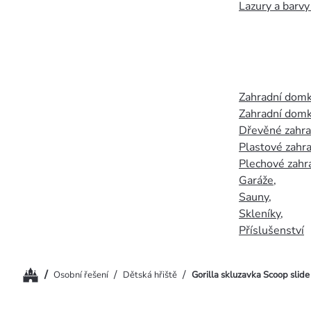
Lazury a barvy
Zahradní dom
Zahradní domk
Dřevěné zahr
Plastové zahr
Plechové zahr
Garáže
,
Sauny
,
Skleníky
,
Příslušenství
Domů
/
/
/
Osobní řešení
Dětská hřiště
Gorilla skluzavka Scoop slid