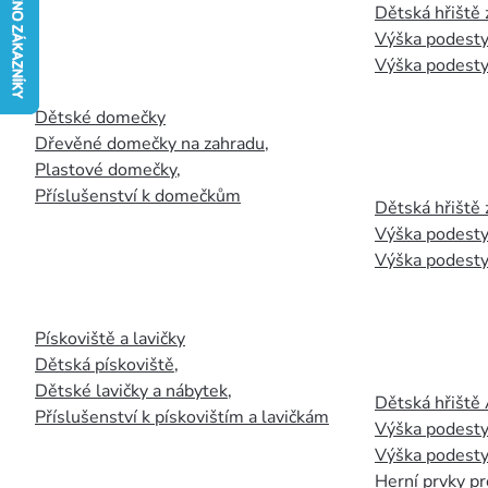
Dětská hřiště
Výška podesty
Výška podesty
Dětské domečky
Dřevěné domečky na zahradu
,
Plastové domečky
,
Příslušenství k domečkům
Dětská hřiště 
Výška podesty
Výška podesty
Pískoviště a lavičky
Dětská pískoviště
,
Dětské lavičky a nábytek
,
Dětská hřiště
Příslušenství k pískovištím a lavičkám
Výška podesty
Výška podesty
Herní prvky pr