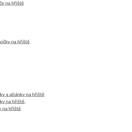
e na hřiště
vičky na hřiště
y a altánky na hřiště
y na hřiště
,
 na hřiště