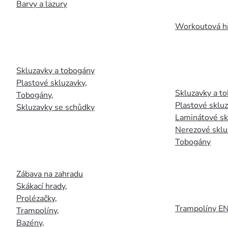
Barvy a lazury
Workoutová hř
Skluzavky a tobogány
Plastové skluzavky
,
Skluzavky a to
Tobogány
,
Plastové sklu
Skluzavky se schůdky
Laminátové sk
Nerezové sklu
Tobogány
Zábava na zahradu
Skákací hrady
,
Prolézačky
,
Trampolíny E
Trampolíny
,
Bazény
,