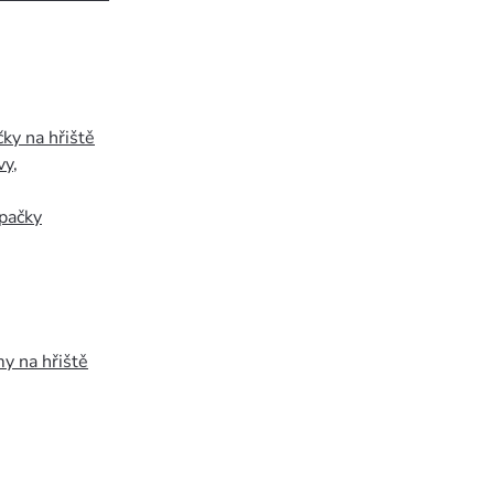
ky na hřiště
vy
,
pačky
y na hřiště