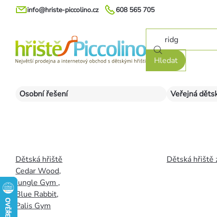
Přejít
info@hriste-piccolino.cz
608 565 705
na
obsah
Hledat
Osobní řešení
Veřejná dětsk
Dětská hřiště
Dětská hřiště 
Cedar Wood
,
Jungle Gym
,
Blue Rabbit
,
Palis Gym