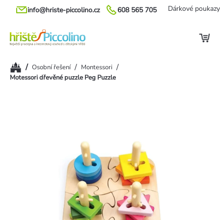
Přejít
Dárkové poukazy
info@hriste-piccolino.cz
608 565 705
na
obsah
Domů
/
/
/
Osobní řešení
Montessori
Motessori dřevěné puzzle Peg Puzzle