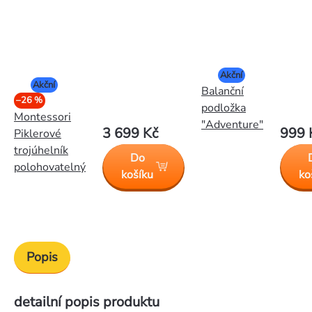
Akční
Akční
Balanční
–26 %
podložka
Montessori
"Adventure"
3 699 Kč
999 
Piklerové
trojúhelník
Do
polohovatelný
košíku
ko
Popis
detailní popis produktu