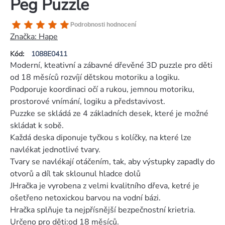
Peg Puzzle
Průměrné
Podrobnosti hodnocení
hodnocení
Značka:
Hape
produktu
Kód:
1088E0411
je
Moderní, kteativní a zábavné dřevěné 3D puzzle pro děti
5,0
od 18 měsíců rozvíjí dětskou motoriku a logiku.
z
Podporuje koordinaci očí a rukou, jemnou motoriku,
5
prostorové vnímání, logiku a představivost.
hvězdiček.
Puzzke se skládá ze 4 základních desek, které je možné
skládat k sobě.
Každá deska diponuje tyčkou s kolíčky, na které lze
navlékat jednotlivé tvary.
Tvary se navlékají otáčením, tak, aby výstupky zapadly do
otvorů a díl tak sklounul hladce dolů
JHračka je vyrobena z velmi kvalitního dřeva, ketré je
ošetřeno netoxickou barvou na vodní bázi.
Hračka splňuje ta nejpřísnější bezpečnostní krietria.
Určeno pro děti:od 18 měsíců.