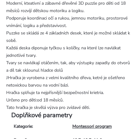
Moderní, kteativní a zábavné dřevěné 3D puzzle pro děti od 18
měsíců rozvíjí dětskou motoriku a logiku.
Podporuje koordinaci očí a rukou, jemnou motoriku, prostorové
vnímání, logiku a představivost.
Puzzke se skládá ze 4 základních desek, které je možné skládat k
sobě.
Každá deska diponuje tyčkou s kolíčky, na které lze navlékat
jednotlivé tvary.
Tvary se navlékají otáčením, tak, aby výstupky zapadly do otvorů
a díl tak sklounul hladce dolů
JHračka je vyrobena z velmi kvalitního dřeva, ketré je ošetřeno
netoxickou barvou na vodní bázi.
Hračka splňuje ta nejpřísnější bezpečnostní krietria.
Určeno pro děti:od 18 měsíců.
Tato hračka je skvělá výzva pro zvídavé děti.
Doplňkové parametry
Kategorie
:
Montessori program