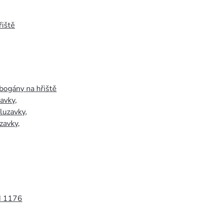
iště
bogány na hřiště
zavky
,
luzavky
,
zavky
,
N 1176