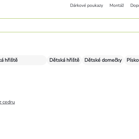
Dárkové poukazy
Montáž
Dop
á hřiště
Dětská hřiště
Dětské domečky
Písko
z cedru