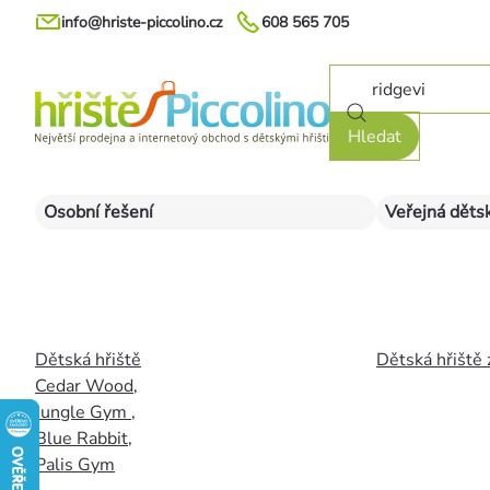
Přejít
info@hriste-piccolino.cz
608 565 705
na
obsah
Hledat
Osobní řešení
Veřejná dětsk
Dětská hřiště
Dětská hřiště 
Cedar Wood
,
Jungle Gym
,
Blue Rabbit
,
Palis Gym