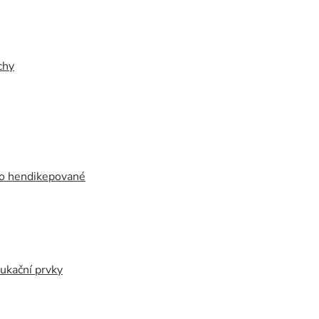
chy
ro hendikepované
ukační prvky