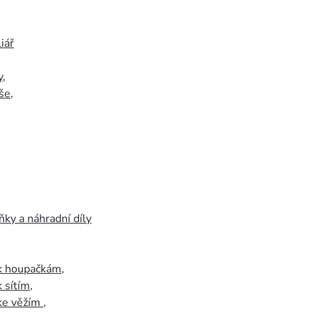
iář
y
,
še
,
ky a náhradní díly
 k houpačkám
,
k sítím
,
 ke věžím
,