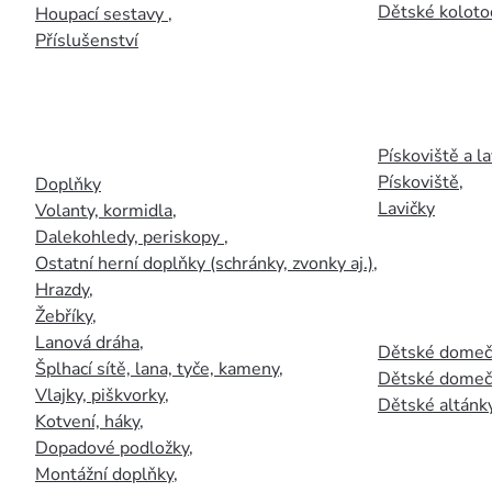
Dětské kolotoč
Houpací sestavy
,
Příslušenství
Pískoviště a la
Pískoviště
,
Doplňky
Lavičky
Volanty, kormidla
,
Dalekohledy, periskopy
,
Ostatní herní doplňky (schránky, zvonky aj.)
,
Hrazdy
,
Žebříky
,
Lanová dráha
,
Dětské domečk
Šplhací sítě, lana, tyče, kameny
,
Dětské domečk
Vlajky, piškvorky
,
Dětské altánky
Kotvení, háky
,
Dopadové podložky
,
Montážní doplňky
,