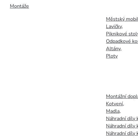
Montáže
Městský mobil
Lavičky
,
Piknikové stol
Odpadkové ko
Altány
,
Ploty
Montážní doplň
Kotvení
,
Madla
,
Náhradní díly
Náhradní díly 
Náhradní díly