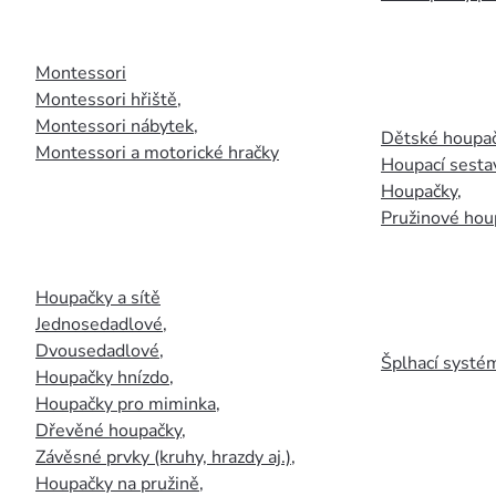
Montessori
Montessori hřiště
,
Montessori nábytek
,
Dětské houpač
Montessori a motorické hračky
Houpací sesta
Houpačky
,
Pružinové hou
Houpačky a sítě
Jednosedadlové
,
Dvousedadlové
,
Šplhací systém
Houpačky hnízdo
,
Houpačky pro miminka
,
Dřevěné houpačky
,
Závěsné prvky (kruhy, hrazdy aj.)
,
Houpačky na pružině
,