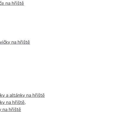
e na hřiště
vičky na hřiště
y a altánky na hřiště
y na hřiště
,
 na hřiště