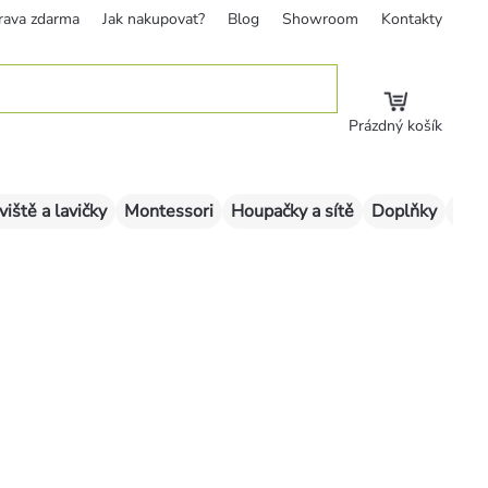
rava zdarma
Jak nakupovat?
Blog
Showroom
Kontakty
Prázdný košík
viště a lavičky
Montessori
Houpačky a sítě
Doplňky
Sklu