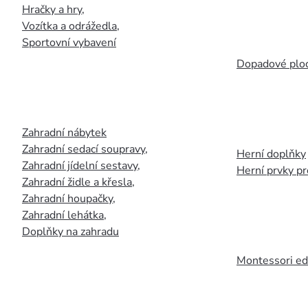
Hračky a hry
,
Vozítka a odrážedla
,
Sportovní vybavení
Dopadové plo
Zahradní nábytek
Zahradní sedací soupravy
,
Herní doplňky
Zahradní jídelní sestavy
,
Herní prvky p
Zahradní židle a křesla
,
Zahradní houpačky
,
Zahradní lehátka
,
Doplňky na zahradu
Montessori ed