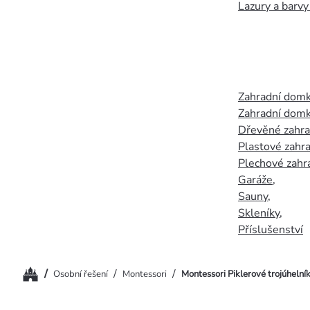
Lazury a barvy
Zahradní dom
Zahradní domk
Dřevěné zahr
Plastové zahr
Plechové zahr
Garáže
,
Sauny
,
Skleníky
,
Příslušenství
Domů
/
/
/
Osobní řešení
Montessori
Montessori Piklerové trojúhelní