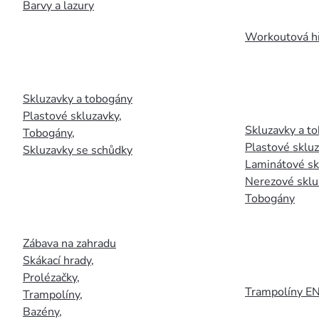
Barvy a lazury
Workoutová hř
Skluzavky a tobogány
Plastové skluzavky
,
Skluzavky a to
Tobogány
,
Plastové sklu
Skluzavky se schůdky
Laminátové sk
Nerezové sklu
Tobogány
Zábava na zahradu
Skákací hrady
,
Prolézačky
,
Trampolíny E
Trampolíny
,
Bazény
,