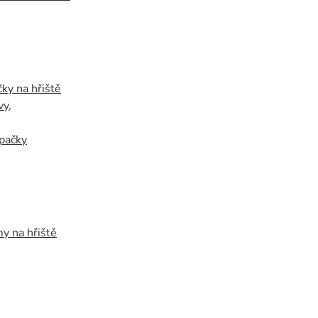
ky na hřiště
vy
,
pačky
y na hřiště