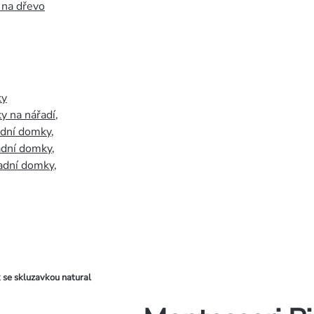
 na dřevo
ky
y na nářadí
,
adní domky
,
adní domky
,
adní domky
,
k se skluzavkou natural