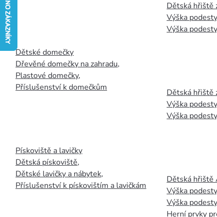
Dětská hřiště
Výška podesty
Výška podesty
Dětské domečky
Dřevěné domečky na zahradu
,
Plastové domečky
,
Příslušenství k domečkům
Dětská hřiště 
Výška podesty
Výška podesty
Pískoviště a lavičky
Dětská pískoviště
,
Dětské lavičky a nábytek
,
Dětská hřiště
Příslušenství k pískovištím a lavičkám
Výška podesty
Výška podesty
Herní prvky pr