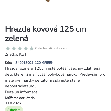
Hrazda kovová 125 cm
zelená
Průměrné
Podrobnosti hodnocení
hodnocení
Značka:
KBT
produktu
Kód:
342013001-120-GREEN
je
Hrazda rozměru 125cm jistě potěší všechny zdatnější
0,0
děti, které již mají vyšší pohybové nároky. Především pro
z
malé gymnastky se tato hrazda jistě stane
5
nepostradatelnou.
hvězdiček.
Detailní informace
Můžeme doručit do:
11.8.2026
Skladem