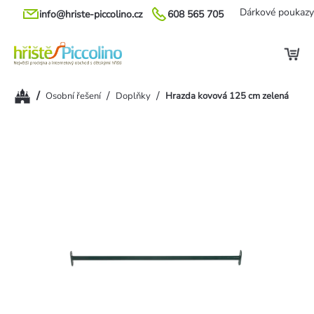
Přejít
Dárkové poukazy
info@hriste-piccolino.cz
608 565 705
na
obsah
Domů
/
/
/
Osobní řešení
Doplňky
Hrazda kovová 125 cm zelená