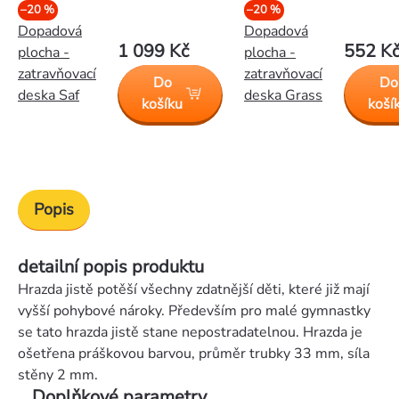
–20 %
–20 %
Dopadová
Dopadová
1 099 Kč
552 K
plocha -
plocha -
zatravňovací
zatravňovací
Do
Do
deska Saf
deska Grass
košíku
koší
Popis
detailní popis produktu
Hrazda jistě potěší všechny zdatnější děti, které již mají
vyšší pohybové nároky. Především pro malé gymnastky
se tato hrazda jistě stane nepostradatelnou. Hrazda je
ošetřena práškovou barvou, průměr trubky 33 mm, síla
stěny 2 mm.
Doplňkové parametry