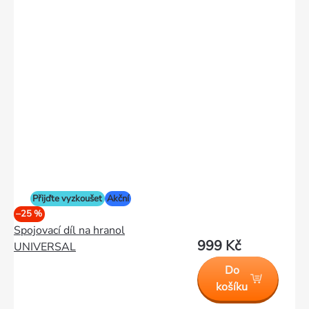
Přijďte vyzkoušet
Akční
–25 %
Spojovací díl na hranol
999 Kč
UNIVERSAL
Do
košíku