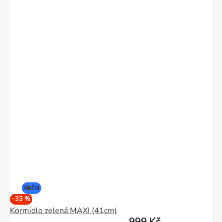
Akční
–33 %
Kormidlo zelená MAXI (41cm)
999 Kč