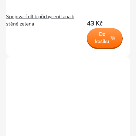
Spojovací díl k přichycení lana k
43 Kč
stěně zelená
Do
košíku