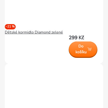
–21 %
Dětské kormidlo Diamond zelené
299 Kč
Do
košíku