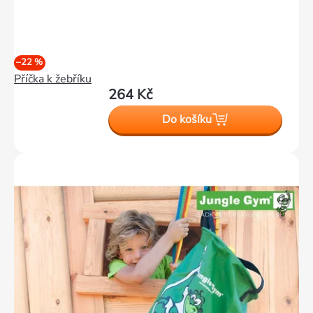
–22 %
Příčka k žebříku
264 Kč
Do košíku