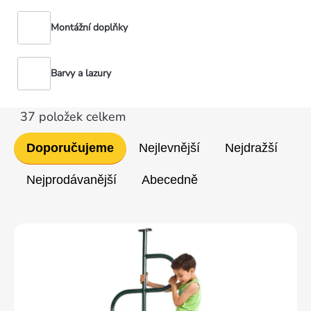
Montážní doplňky
Barvy a lazury
37
položek celkem
Řazení
Doporučujeme
Nejlevnější
Nejdražší
produktů
Nejprodávanější
Abecedně
Výpis
produktů