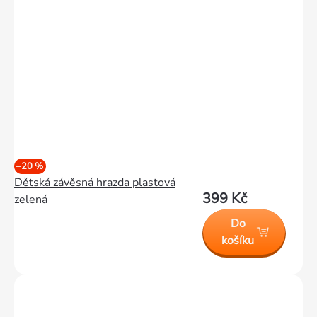
–20 %
Dětská závěsná hrazda plastová
399 Kč
zelená
Do
košíku