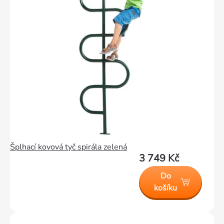
Šplhací kovová tyč spirála zelená
3 749 Kč
Do
košíku