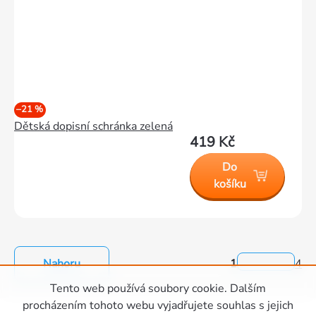
–21 %
Dětská dopisní schránka zelená
419 Kč
Do
košíku
Nahoru
1
4
Ovládací
Tento web používá soubory cookie. Dalším
prvky
Zápatí
procházením tohoto webu vyjadřujete souhlas s jejich