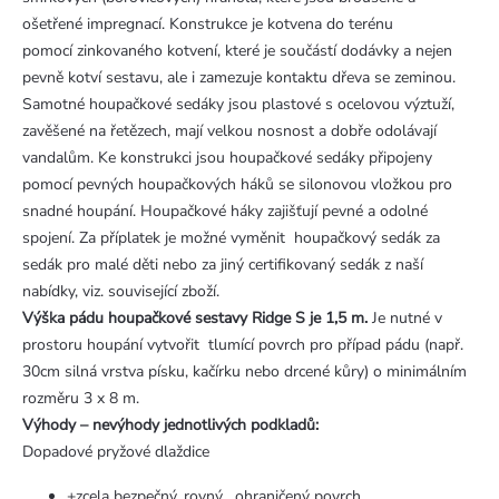
ošetřené impregnací. Konstrukce je kotvena do terénu
pomocí zinkovaného kotvení, které je součástí dodávky a nejen
pevně kotví sestavu, ale i zamezuje kontaktu dřeva se zeminou.
Samotné houpačkové sedáky jsou plastové s ocelovou výztuží,
zavěšené na řetězech, mají velkou nosnost a dobře odolávají
vandalům. Ke konstrukci jsou houpačkové sedáky připojeny
pomocí pevných houpačkových háků se silonovou vložkou pro
snadné houpání. Houpačkové háky zajišťují pevné a odolné
spojení. Za příplatek je možné vyměnit houpačkový sedák za
sedák pro malé děti nebo za jiný certifikovaný sedák z naší
nabídky, viz. související zboží.
Výška pádu houpačkové sestavy Ridge S je 1,5 m.
Je nutné v
prostoru houpání vytvořit tlumící povrch pro případ pádu (např.
30cm silná vrstva písku, kačírku nebo drcené kůry) o minimálním
rozměru 3 x 8 m.
Výhody – nevýhody jednotlivých podkladů:
Dopadové pryžové dlaždice
+zcela bezpečný, rovný , ohraničený povrch