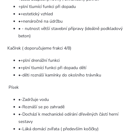
+plní tlumící funkci při dopadu
•+estetický vzhled
•+nenáročné na údržbu
• - nutnost větší stavební přípravy (ideálně podkladový
beton)
Kačírek ( doporučujeme frakci 4/8)
•+plní drenážní funkci
•+plní tlumící funkci při dopadu dětí
•-děti roznáší kamínky do okolního trávníku
Písek
•-Zadržuje vodu
•-Roznáší se po zahradě
•-Dochází k mechanické odírání dřevěných částí herní
sestavy
•-Láká domácí zvířata ( především kočičky)