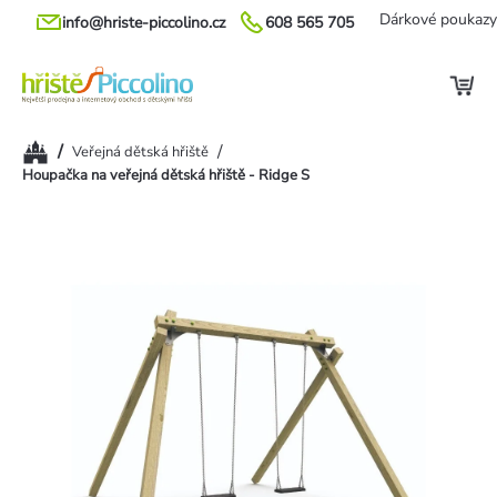
Přejít
Dárkové poukazy
info@hriste-piccolino.cz
608 565 705
na
obsah
Domů
/
/
Veřejná dětská hřiště
Houpačka na veřejná dětská hřiště - Ridge S