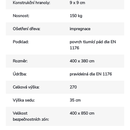
Konstrukční hranoly
:
9 x 9 cm
Nosnost
:
150 kg
Ošetření dřeva
:
impregnace
Podklad
:
povrch tlumící pád dle EN
1176
Rozměr
:
400 x 380 cm
Údržba
:
pravidelná dle EN 1176
Celková výška
:
270
Výška sedu
:
35 cm
Velikost
400 x 850 cm
bezpečnostních zón
: