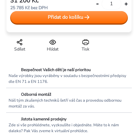
31 200 Kč
Měrná
25 785 Kč bez DPH
cena:
Přidat do košíku
Sdílet
Hlídat
Tisk
Bezpečnost Vašich dětí je naší prioritou
Naše výrobky jsou vyráběny v souladu s bezpečnostními předpisy
dle EN 71 a EN 1176.
Odborná montáž
Náš tým zkušených techniků šetří váš čas a provedou odbornou
montáž za vás.
Jistota kamenné prodejny
Zde si vše prohlédnete, vyzkoušíte i objednáte. Máte to k nám
daleko? Pak Vás zveme k virtuální prohlídce.