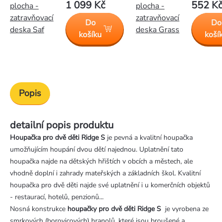
1 099 Kč
552 K
plocha -
plocha -
zatravňovací
zatravňovací
Do
Do
deska Saf
deska Grass
košíku
koší
Popis
detailní popis produktu
Houpačka pro dvě děti Ridge S
je pevná a kvalitní houpačka
umožňujícím houpání dvou dětí najednou. Uplatnění tato
houpačka najde na dětských hřištích v obcích a městech, ale
vhodně doplní i zahrady mateřských a základních škol. Kvalitní
houpačka pro dvě děti najde své uplatnění i u komerčních objektů
- restaurací, hotelů, penzionů...
Nosná konstrukce
houpačky pro dvě děti Ridge S
je vyrobena ze
smrkových (borovicových) hranolů, které jsou broušené a