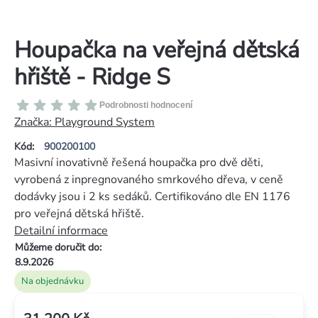
Houpačka na veřejná dětská
hřiště - Ridge S
Průměrné
Podrobnosti hodnocení
hodnocení
Značka:
Playground System
produktu
Kód:
900200100
je
Masivní inovativně řešená houpačka pro dvě děti,
0,0
vyrobená z inpregnovaného smrkového dřeva, v ceně
z
dodávky jsou i 2 ks sedáků. Certifikováno dle EN 1176
5
pro veřejná dětská hřiště.
hvězdiček.
Detailní informace
Můžeme doručit do:
8.9.2026
Na objednávku