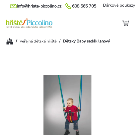
Přejít
Dárkové poukazy
info@hriste-piccolino.cz
608 565 705
na
obsah
Domů
/
/
Veřejná dětská hřiště
Dětský Baby sedák lanový