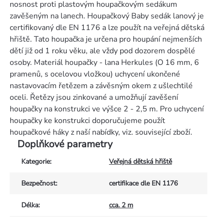
nosnost proti plastovým houpačkovým sedákum
zavěšeným na lanech. Houpačkový Baby sedák lanový je
certifikovaný dle EN 1176 a lze použít na veřejná dětská
hřiště. Tato houpačka je určena pro houpání nejmenších
dětí již od 1 roku věku, ale vždy pod dozorem dospělé
osoby. Materiál houpačky - lana Herkules (O 16 mm, 6
pramenů, s ocelovou vložkou) uchycení ukončené
nastavovacím řetězem a závěsným okem z ušlechtilé
oceli. Řetězy jsou zinkované a umožňují zavěšení
houpačky na konstrukci ve výšce 2 - 2,5 m. Pro uchycení
houpačky ke konstrukci doporučujeme použít
houpačkové háky z naší nabídky, viz. související zboží.
Doplňkové parametry
Kategorie
:
Veřejná dětská hřiště
Bezpečnost
:
certifikace dle EN 1176
Délka
:
cca. 2 m