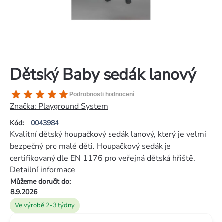
Dětský Baby sedák lanový
Průměrné
Podrobnosti hodnocení
hodnocení
Značka:
Playground System
produktu
Kód:
0043984
je
Kvalitní dětský houpačkový sedák lanový, který je velmi
5,0
bezpečný pro malé děti. Houpačkový sedák je
z
certifikovaný dle EN 1176 pro veřejná dětská hřiště.
5
Detailní informace
hvězdiček.
Můžeme doručit do:
8.9.2026
Ve výrobě 2-3 týdny