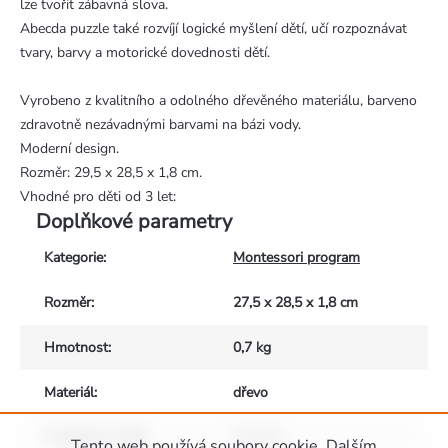
lze tvořit zábavná slova.
Abecda puzzle také rozvíjí logické myšlení dětí, učí rozpoznávat
tvary, barvy a motorické dovednosti dětí.
Vyrobeno z kvalitního a odolného dřevěného materiálu, barveno
zdravotně nezávadnými barvami na bázi vody.
Moderní design.
Rozměr: 29,5 x 28,5 x 1,8 cm.
Vhodné pro děti od 3 let:
Doplňkové parametry
Kategorie
:
Montessori program
Rozměr
:
27,5 x 28,5 x 1,8 cm
Hmotnost
:
0,7 kg
Materiál
:
dřevo
Vhodné pro děti
:
od 3 let
Tento web používá soubory cookie. Dalším