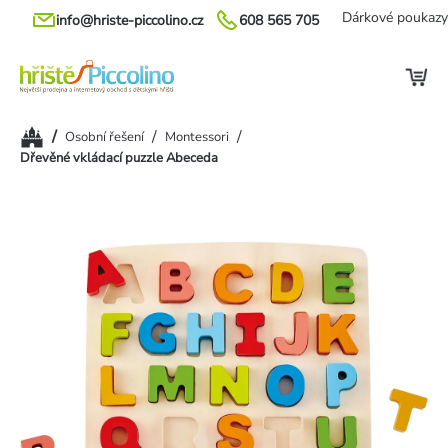
Přejít
Dárkové poukazy
info@hriste-piccolino.cz
608 565 705
na
obsah
Domů
/
/
/
Osobní řešení
Montessori
Dřevěné vkládací puzzle Abeceda