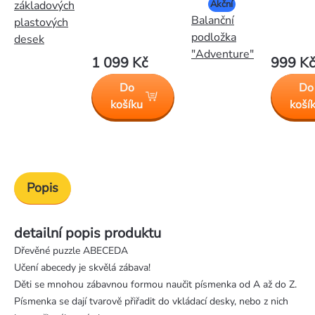
Akční
základových
Balanční
plastových
podložka
desek
"Adventure"
1 099 Kč
999 Kč
Do
Do
košíku
koší
Popis
detailní popis produktu
Dřevěné puzzle ABECEDA
Učení abecedy je skvělá zábava!
Děti se mnohou zábavnou formou naučit písmenka od A až do Z.
Písmenka se dají tvarově přiřadit do vkládací desky, nebo z nich