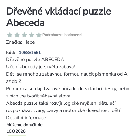
Dřevěné vkládací puzzle
Abeceda
Průměrné
Podrobnosti hodnocení
hodnocení
Značka:
Hape
produktu
Kód:
1088E1551
je
Dřevěné puzzle ABECEDA
0,0
Učení abecedy je skvělá zábava!
z
Děti se mnohou zábavnou formou naučit písmenka od A
5
až do Z.
hvězdiček.
Písmenka se dají tvarově přiřadit do vkládací desky, nebo
z nich lze tvořit zábavná slova.
Abecda puzzle také rozvíjí logické myšlení dětí, učí
rozpoznávat tvary, barvy a motorické dovednosti dětí.
Detailní informace
Můžeme doručit do:
10.8.2026