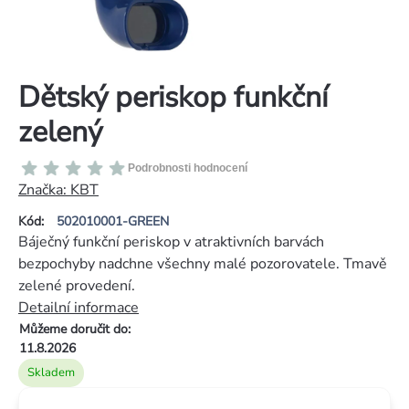
Dětský periskop funkční
zelený
Průměrné
Podrobnosti hodnocení
hodnocení
Značka:
KBT
produktu
Kód:
502010001-GREEN
je
Báječný funkční periskop v atraktivních barvách
0,0
bezpochyby nadchne všechny malé pozorovatele. Tmavě
z
zelené provedení.
5
Detailní informace
hvězdiček.
Můžeme doručit do:
11.8.2026
Skladem