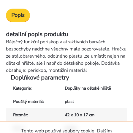
Popis
detailní popis produktu
Báječný funkční periskop v atraktivních barvách
bezpochyby nadchne všechny malé pozorovatele. Hračku
ze stálobarevného, odolného plastu lze umístit nejen na
dětská hřiště, ale i např do dětského pokoje. Dodávka
obsahuje: periskop, montážní materiál
Doplňkové parametry
Kategorie
:
Doplňky na dětské hřiště
Použitý materiál
:
plast
Rozměr
:
42 x 10 x 17 cm
Barva
:
zelená
Tento web používá soubory cookie. Dalším