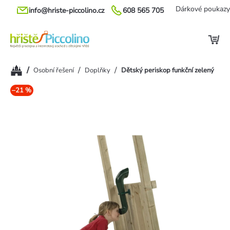
Přejít
Dárkové poukazy
info@hriste-piccolino.cz
608 565 705
na
obsah
Domů
/
/
/
Osobní řešení
Doplňky
Dětský periskop funkční zelený
–21 %