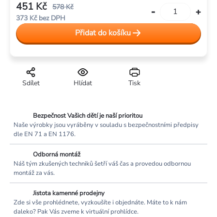
451 Kč
578 Kč
373 Kč bez DPH
Měrná
Přidat do košíku
cena:
Sdílet
Hlídat
Tisk
Bezpečnost Vašich dětí je naší prioritou
Naše výrobky jsou vyráběny v souladu s bezpečnostními předpisy
dle EN 71 a EN 1176.
Odborná montáž
Náš tým zkušených techniků šetří váš čas a provedou odbornou
montáž za vás.
Jistota kamenné prodejny
Zde si vše prohlédnete, vyzkoušíte i objednáte. Máte to k nám
daleko? Pak Vás zveme k virtuální prohlídce.