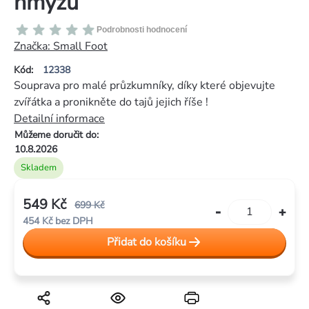
hmyzu
Průměrné
Podrobnosti hodnocení
hodnocení
Značka:
Small Foot
produktu
Kód:
12338
je
Souprava pro malé průzkumníky, díky které objevujte
0,0
zvířátka a pronikněte do tajů jejich říše !
z
Detailní informace
5
Můžeme doručit do:
hvězdiček.
10.8.2026
Skladem
549 Kč
699 Kč
454 Kč bez DPH
Měrná
Přidat do košíku
cena: