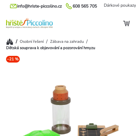
Přejít
Dárkové poukazy
info@hriste-piccolino.cz
608 565 705
na
obsah
Domů
/
/
/
Osobní řešení
Zábava na zahradu
Dětská souprava k objevování a pozorování hmyzu
–21 %