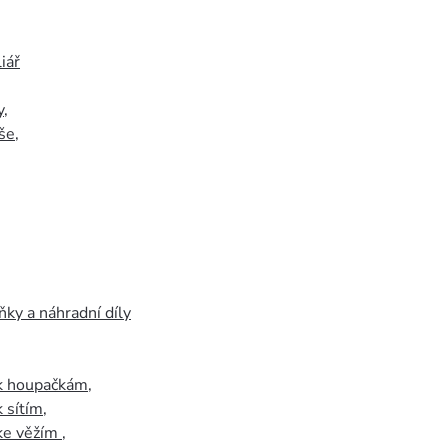
iář
y
,
še
,
ky a náhradní díly
 k houpačkám
,
k sítím
,
 ke věžím
,