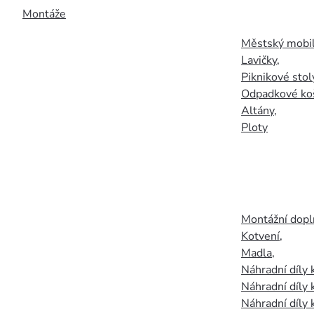
Montáže
Městský mobil
Lavičky
,
Piknikové stol
Odpadkové ko
Altány
,
Ploty
Montážní doplň
Kotvení
,
Madla
,
Náhradní díly
Náhradní díly 
Náhradní díly