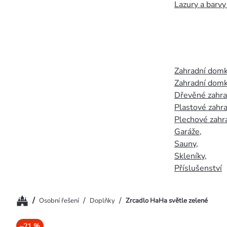
Lazury a barvy
Zahradní dom
Zahradní domk
Dřevěné zahr
Plastové zahr
Plechové zahr
Garáže
,
Sauny
,
Skleníky
,
Příslušenství
Domů
/
/
/
Osobní řešení
Doplňky
Zrcadlo HaHa světle zelené
–21 %