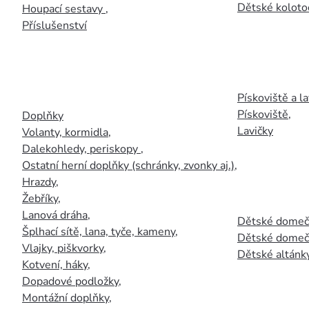
Dětské kolotoč
Houpací sestavy
,
Příslušenství
Pískoviště a la
Pískoviště
,
Doplňky
Lavičky
Volanty, kormidla
,
Dalekohledy, periskopy
,
Ostatní herní doplňky (schránky, zvonky aj.)
,
Hrazdy
,
Žebříky
,
Lanová dráha
,
Dětské domečk
Šplhací sítě, lana, tyče, kameny
,
Dětské domečk
Vlajky, piškvorky
,
Dětské altánky
Kotvení, háky
,
Dopadové podložky
,
Montážní doplňky
,