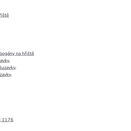
iště
bogány na hřiště
zavky
,
luzavky
,
zavky
,
N 1176