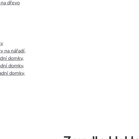
 na dřevo
ky
y na nářadí
,
adní domky
,
adní domky
,
adní domky
,