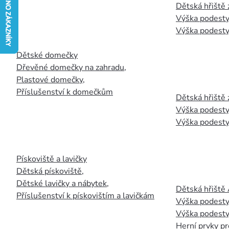
Dětská hřiště
Výška podesty
Výška podesty
Dětské domečky
Dřevěné domečky na zahradu
,
Plastové domečky
,
Příslušenství k domečkům
Dětská hřiště 
Výška podesty
Výška podesty
Pískoviště a lavičky
Dětská pískoviště
,
Dětské lavičky a nábytek
,
Dětská hřiště
Příslušenství k pískovištím a lavičkám
Výška podesty
Výška podesty
Herní prvky pr