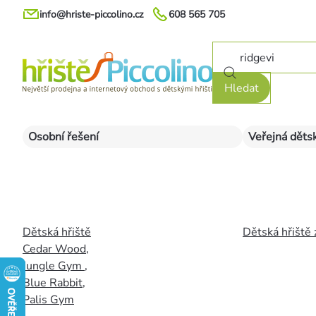
Přejít
info@hriste-piccolino.cz
608 565 705
na
obsah
Hledat
Osobní řešení
Veřejná dětsk
Dětská hřiště
Dětská hřiště 
Cedar Wood
,
Jungle Gym
,
Blue Rabbit
,
Palis Gym