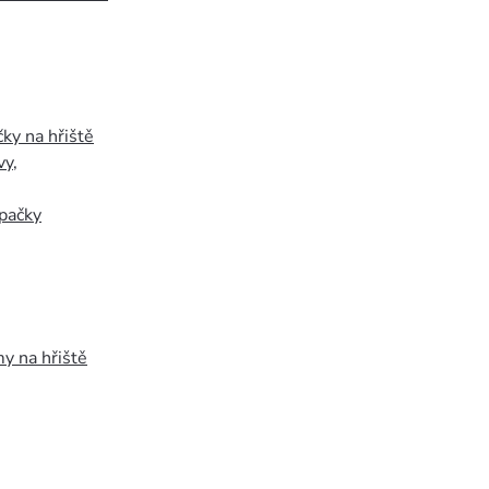
ky na hřiště
vy
,
pačky
y na hřiště