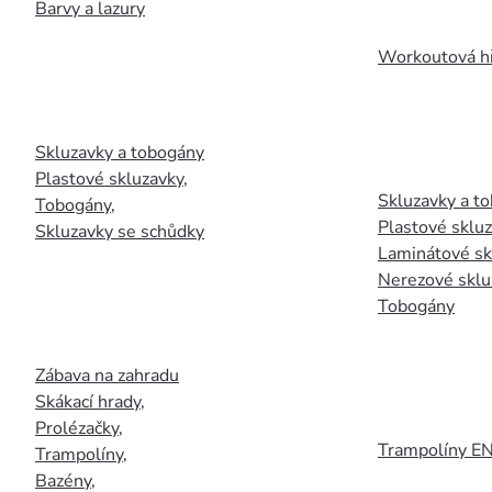
Barvy a lazury
Workoutová hř
Skluzavky a tobogány
Plastové skluzavky
,
Skluzavky a to
Tobogány
,
Plastové sklu
Skluzavky se schůdky
Laminátové sk
Nerezové sklu
Tobogány
Zábava na zahradu
Skákací hrady
,
Prolézačky
,
Trampolíny E
Trampolíny
,
Bazény
,