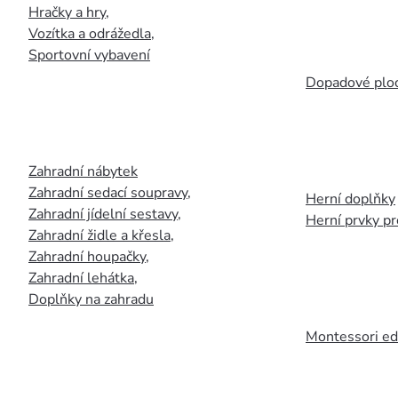
Hračky a hry
,
Vozítka a odrážedla
,
Sportovní vybavení
Dopadové plo
Zahradní nábytek
Zahradní sedací soupravy
,
Herní doplňky
Zahradní jídelní sestavy
,
Herní prvky p
Zahradní židle a křesla
,
Zahradní houpačky
,
Zahradní lehátka
,
Doplňky na zahradu
Montessori ed