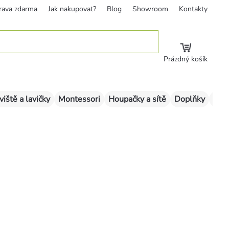
rava zdarma
Jak nakupovat?
Blog
Showroom
Kontakty
Prázdný košík
viště a lavičky
Montessori
Houpačky a sítě
Doplňky
Sklu