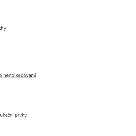
chy
ro hendikepované
ukační prvky