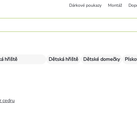
Dárkové poukazy
Montáž
Dop
á hřiště
Dětská hřiště
Dětské domečky
Písko
z cedru