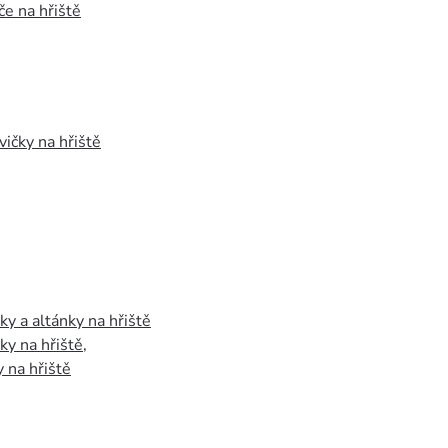
e na hřiště
vičky na hřiště
y a altánky na hřiště
y na hřiště
,
 na hřiště