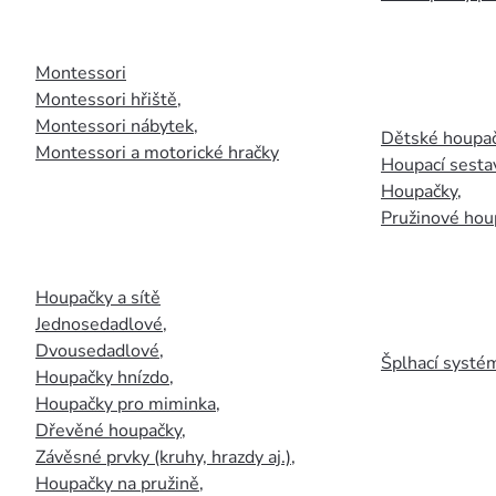
Montessori
Montessori hřiště
,
Montessori nábytek
,
Dětské houpač
Montessori a motorické hračky
Houpací sesta
Houpačky
,
Pružinové hou
Houpačky a sítě
Jednosedadlové
,
Dvousedadlové
,
Šplhací systém
Houpačky hnízdo
,
Houpačky pro miminka
,
Dřevěné houpačky
,
Závěsné prvky (kruhy, hrazdy aj.)
,
Houpačky na pružině
,