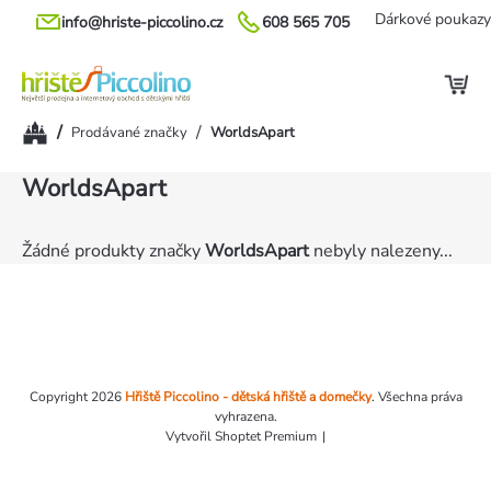
Přejít
Dárkové poukazy
info@hriste-piccolino.cz
608 565 705
na
obsah
Domů
/
/
Prodávané značky
WorldsApart
WorldsApart
Žádné produkty značky
WorldsApart
nebyly nalezeny...
Zápatí
Copyright 2026
Hřiště Piccolino - dětská hřiště a domečky
. Všechna práva
vyhrazena.
Vytvořil Shoptet Premium