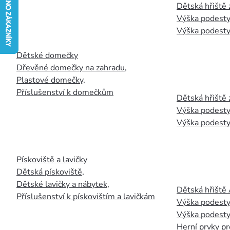
Dětská hřiště
Výška podesty
Výška podesty
Dětské domečky
Dřevěné domečky na zahradu
,
Plastové domečky
,
Příslušenství k domečkům
Dětská hřiště 
Výška podesty
Výška podesty
Pískoviště a lavičky
Dětská pískoviště
,
Dětské lavičky a nábytek
,
Dětská hřiště
Příslušenství k pískovištím a lavičkám
Výška podesty
Výška podesty
Herní prvky pr