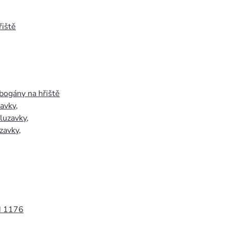
iště
bogány na hřiště
zavky
,
luzavky
,
zavky
,
N 1176