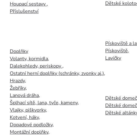
Dětské kolotoč
Houpací sestavy
,
Příslušenství
Pískoviště a la
Pískoviště
,
Doplňky
Lavičky
Volanty, kormidla
,
Dalekohledy, periskopy
,
Ostatní herní doplňky (schránky, zvonky aj.)
,
Hrazdy
,
Žebříky
,
Lanová dráha
,
Dětské domečk
Šplhací sítě, lana, tyče, kameny
,
Dětské domečk
Vlajky, piškvorky
,
Dětské altánky
Kotvení, háky
,
Dopadové podložky
,
Montážní doplňky
,