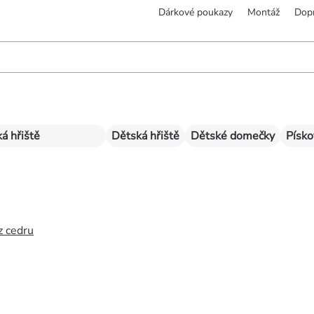
Dárkové poukazy
Montáž
Dop
á hřiště
Dětská hřiště
Dětské domečky
Písko
z cedru