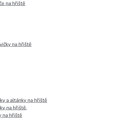
e na hřiště
vičky na hřiště
y a altánky na hřiště
y na hřiště
,
 na hřiště