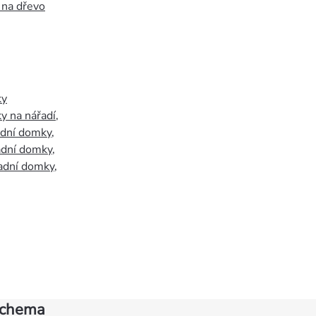
 na dřevo
ky
y na nářadí
,
adní domky
,
adní domky
,
adní domky
,
achema