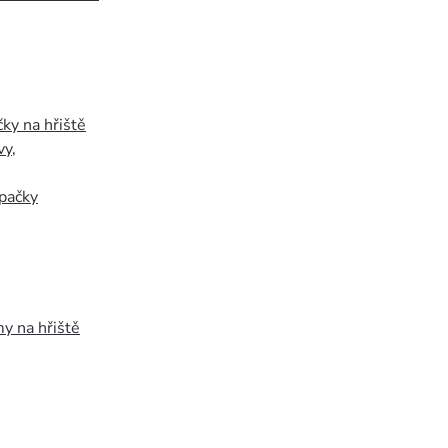
ky na hřiště
vy
,
pačky
y na hřiště