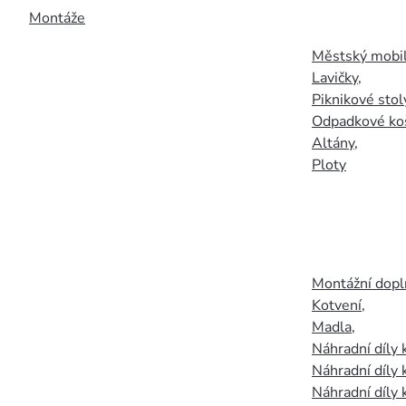
Montáže
Městský mobil
Lavičky
,
Piknikové stol
Odpadkové ko
Altány
,
Ploty
Montážní doplň
Kotvení
,
Madla
,
Náhradní díly
Náhradní díly 
Náhradní díly