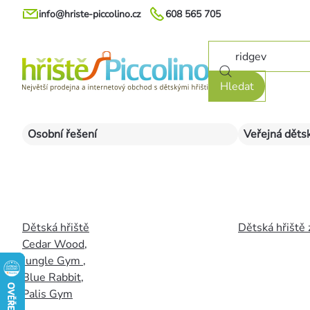
Přejít
info@hriste-piccolino.cz
608 565 705
na
obsah
Hledat
Osobní řešení
Veřejná dětsk
Dětská hřiště
Dětská hřiště 
Cedar Wood
,
Jungle Gym
,
Blue Rabbit
,
Palis Gym