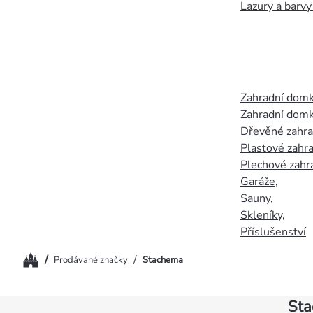
Lazury a barvy
Zahradní dom
Zahradní domk
Dřevěné zahr
Plastové zahr
Plechové zahr
Garáže
,
Sauny
,
Skleníky
,
Příslušenství
Domů
/
/
Prodávané značky
Stachema
St