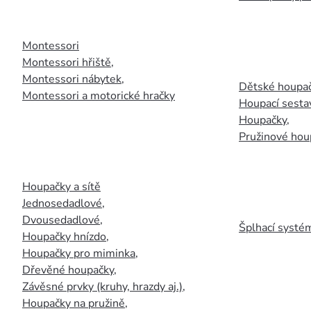
Montessori
Montessori hřiště
,
Montessori nábytek
,
Dětské houpač
Montessori a motorické hračky
Houpací sesta
Houpačky
,
Pružinové hou
Houpačky a sítě
Jednosedadlové
,
Dvousedadlové
,
Šplhací systém
Houpačky hnízdo
,
Houpačky pro miminka
,
Dřevěné houpačky
,
Závěsné prvky (kruhy, hrazdy aj.)
,
Houpačky na pružině
,