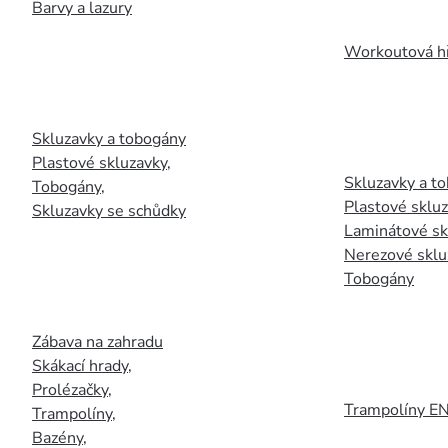
Barvy a lazury
Workoutová hř
Skluzavky a tobogány
Plastové skluzavky
,
Skluzavky a to
Tobogány
,
Plastové sklu
Skluzavky se schůdky
Laminátové sk
Nerezové sklu
Tobogány
Zábava na zahradu
Skákací hrady
,
Prolézačky
,
Trampolíny E
Trampolíny
,
Bazény
,