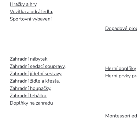
Hračky a hry
,
Vozítka a odrážedla
,
Sportovní vybavení
Dopadové plo
Zahradní nábytek
Zahradní sedací soupravy
,
Herní doplňky
Zahradní jídelní sestavy
,
Herní prvky p
Zahradní židle a křesla
,
Zahradní houpačky
,
Zahradní lehátka
,
Doplňky na zahradu
Montessori ed