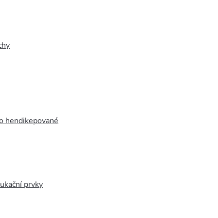
chy
ro hendikepované
ukační prvky