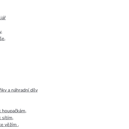
iář
y
,
še
,
ky a náhradní díly
 k houpačkám
,
k sítím
,
 ke věžím
,