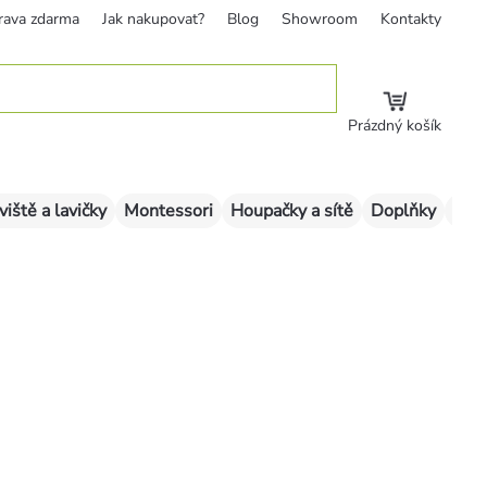
rava zdarma
Jak nakupovat?
Blog
Showroom
Kontakty
Prázdný košík
viště a lavičky
Montessori
Houpačky a sítě
Doplňky
Sklu