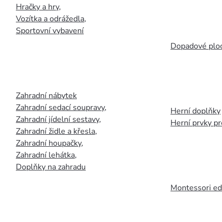
Hračky a hry
,
Vozítka a odrážedla
,
Sportovní vybavení
Dopadové plo
Zahradní nábytek
Zahradní sedací soupravy
,
Herní doplňky
Zahradní jídelní sestavy
,
Herní prvky p
Zahradní židle a křesla
,
Zahradní houpačky
,
Zahradní lehátka
,
Doplňky na zahradu
Montessori ed