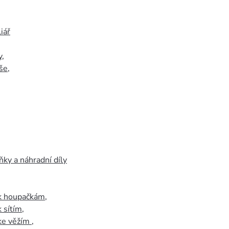
iář
y
,
še
,
ky a náhradní díly
 k houpačkám
,
k sítím
,
 ke věžím
,