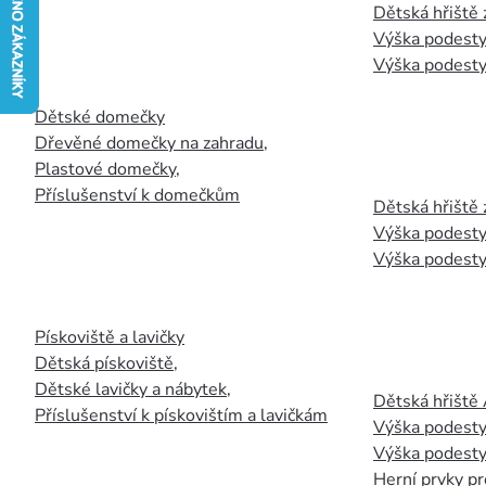
Dětská hřiště
Výška podesty
Výška podesty
Dětské domečky
Dřevěné domečky na zahradu
,
Plastové domečky
,
Příslušenství k domečkům
Dětská hřiště 
Výška podesty
Výška podesty
Pískoviště a lavičky
Dětská pískoviště
,
Dětské lavičky a nábytek
,
Dětská hřiště
Příslušenství k pískovištím a lavičkám
Výška podesty
Výška podesty
Herní prvky pr