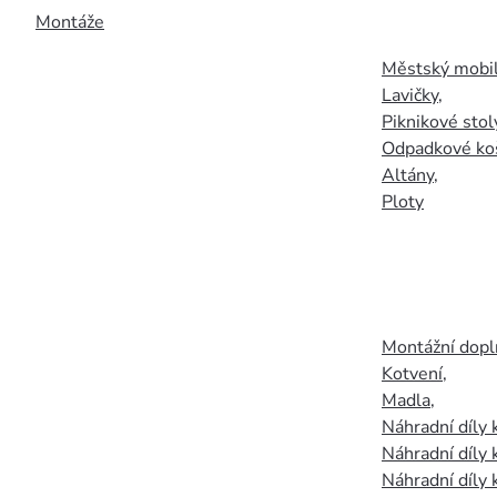
Montáže
Městský mobil
Lavičky
,
Piknikové stol
Odpadkové ko
Altány
,
Ploty
Montážní doplň
Kotvení
,
Madla
,
Náhradní díly
Náhradní díly 
Náhradní díly