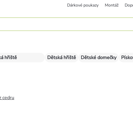
Dárkové poukazy
Montáž
Dop
á hřiště
Dětská hřiště
Dětské domečky
Písko
z cedru