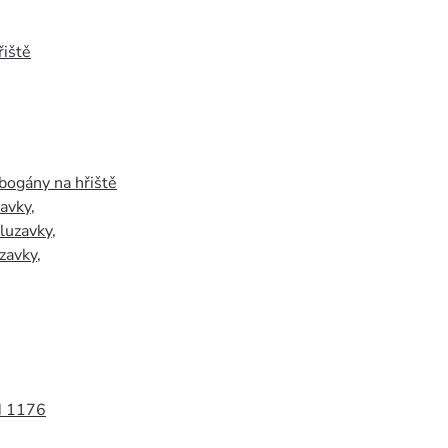
iště
bogány na hřiště
zavky
,
luzavky
,
zavky
,
N 1176