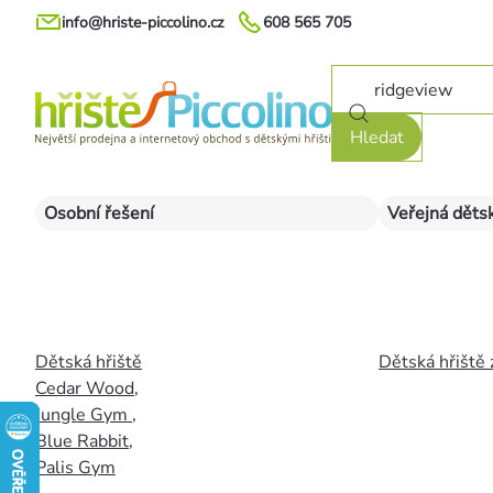
Přejít
info@hriste-piccolino.cz
608 565 705
na
obsah
Hledat
Osobní řešení
Veřejná dětsk
Dětská hřiště
Dětská hřiště 
Cedar Wood
,
Jungle Gym
,
Blue Rabbit
,
Palis Gym