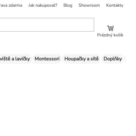
rava zdarma
Jak nakupovat?
Blog
Showroom
Kontakty
Prázdný košík
viště a lavičky
Montessori
Houpačky a sítě
Doplňky
Sklu