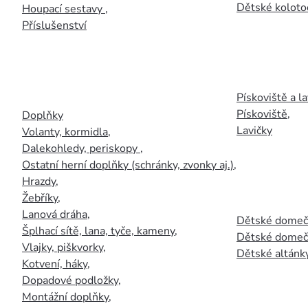
Dětské kolotoč
Houpací sestavy
,
Příslušenství
Pískoviště a la
Pískoviště
,
Doplňky
Lavičky
Volanty, kormidla
,
Dalekohledy, periskopy
,
Ostatní herní doplňky (schránky, zvonky aj.)
,
Hrazdy
,
Žebříky
,
Lanová dráha
,
Dětské domečk
Šplhací sítě, lana, tyče, kameny
,
Dětské domečk
Vlajky, piškvorky
,
Dětské altánky
Kotvení, háky
,
Dopadové podložky
,
Montážní doplňky
,