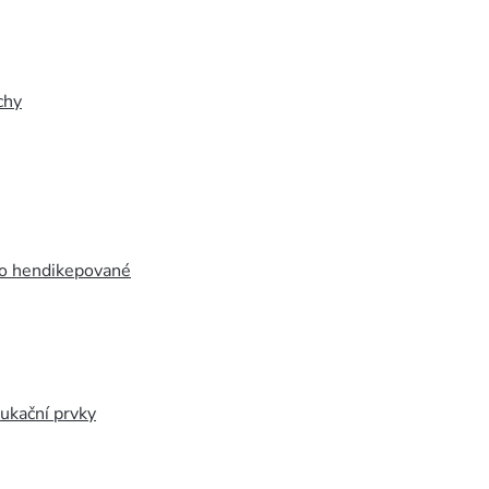
chy
ro hendikepované
ukační prvky