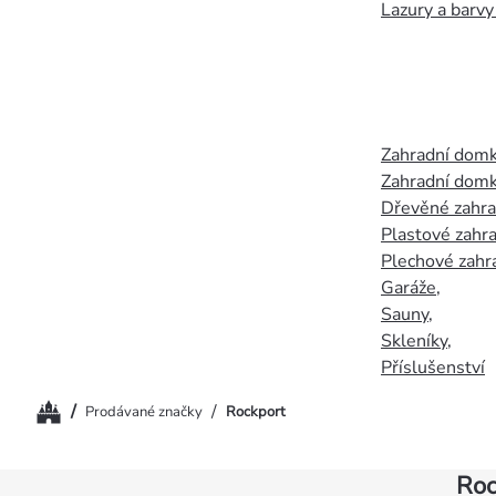
Lazury a barvy
Zahradní dom
Zahradní domk
Dřevěné zahr
Plastové zahr
Plechové zahr
Garáže
,
Sauny
,
Skleníky
,
Příslušenství
Domů
/
/
Prodávané značky
Rockport
Roc