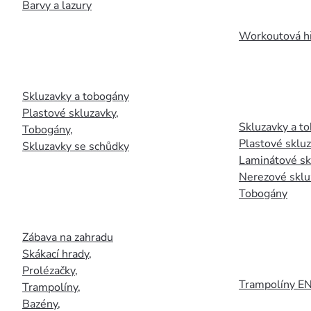
Barvy a lazury
Workoutová hř
Skluzavky a tobogány
Plastové skluzavky
,
Skluzavky a to
Tobogány
,
Plastové sklu
Skluzavky se schůdky
Laminátové sk
Nerezové sklu
Tobogány
Zábava na zahradu
Skákací hrady
,
Prolézačky
,
Trampolíny E
Trampolíny
,
Bazény
,