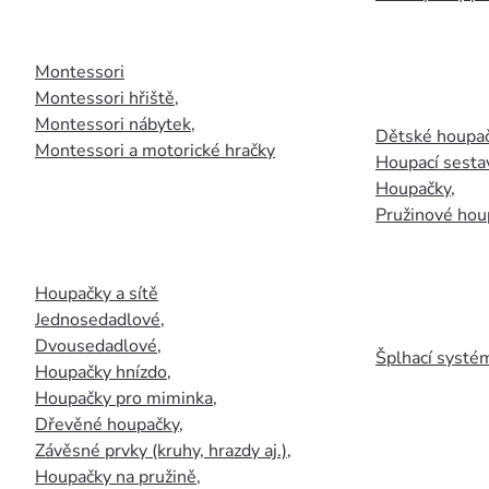
Montessori
Montessori hřiště
,
Montessori nábytek
,
Dětské houpač
Montessori a motorické hračky
Houpací sesta
Houpačky
,
Pružinové hou
Houpačky a sítě
Jednosedadlové
,
Dvousedadlové
,
Šplhací systém
Houpačky hnízdo
,
Houpačky pro miminka
,
Dřevěné houpačky
,
Závěsné prvky (kruhy, hrazdy aj.)
,
Houpačky na pružině
,