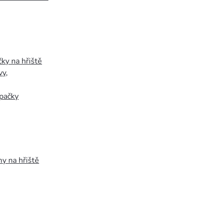
ky na hřiště
vy
,
pačky
y na hřiště