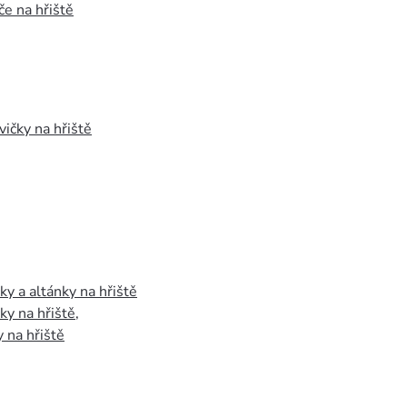
e na hřiště
vičky na hřiště
y a altánky na hřiště
y na hřiště
,
 na hřiště