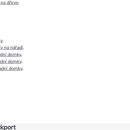
 na dřevo
ky
y na nářadí
,
adní domky
,
adní domky
,
adní domky
,
kport