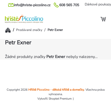
Přejít
Dárkové poukazy
info@hriste-piccolino.cz
608 565 705
na
obsah
Domů
/
/
Prodávané značky
Petr Exner
Petr Exner
Žádné produkty značky
Petr Exner
nebyly nalezeny...
Zápatí
Copyright 2026
Hřiště Piccolino - dětská hřiště a domečky
. Všechna práva
vyhrazena.
Vytvořil Shoptet Premium