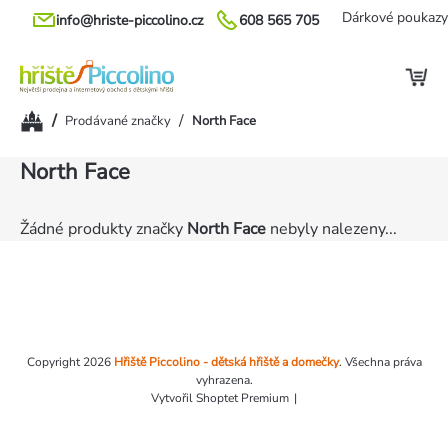
Přejít
Dárkové poukazy
info@hriste-piccolino.cz
608 565 705
na
obsah
Domů
/
/
Prodávané značky
North Face
North Face
Žádné produkty značky
North Face
nebyly nalezeny...
Zápatí
Copyright 2026
Hřiště Piccolino - dětská hřiště a domečky
. Všechna práva
vyhrazena.
Vytvořil Shoptet Premium