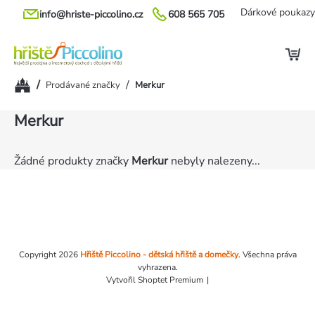
Přejít
Dárkové poukazy
info@hriste-piccolino.cz
608 565 705
na
obsah
Domů
/
/
Prodávané značky
Merkur
Merkur
Žádné produkty značky
Merkur
nebyly nalezeny...
Zápatí
Copyright 2026
Hřiště Piccolino - dětská hřiště a domečky
. Všechna práva
vyhrazena.
Vytvořil Shoptet Premium