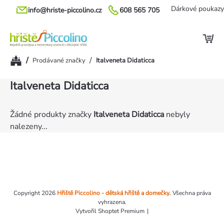
Přejít
Dárkové poukazy
info@hriste-piccolino.cz
608 565 705
na
obsah
Domů
/
/
Prodávané značky
Italveneta Didaticca
Italveneta Didaticca
Žádné produkty značky
Italveneta Didaticca
nebyly
nalezeny...
Zápatí
Copyright 2026
Hřiště Piccolino - dětská hřiště a domečky
. Všechna práva
vyhrazena.
Vytvořil Shoptet Premium