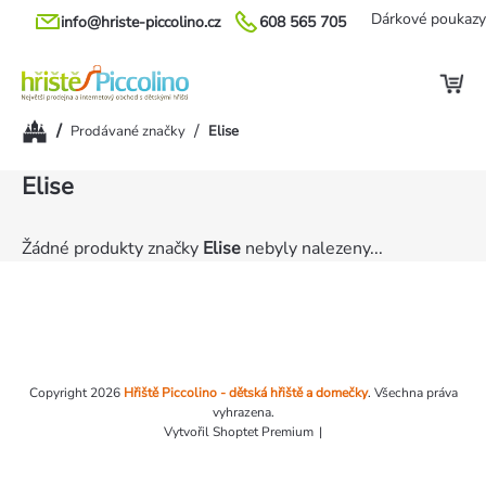
Přejít
Dárkové poukazy
info@hriste-piccolino.cz
608 565 705
na
obsah
Domů
/
/
Prodávané značky
Elise
Elise
Žádné produkty značky
Elise
nebyly nalezeny...
Zápatí
Copyright 2026
Hřiště Piccolino - dětská hřiště a domečky
. Všechna práva
vyhrazena.
Vytvořil Shoptet Premium