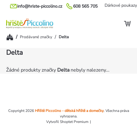
Přejít
Dárkové poukazy
info@hriste-piccolino.cz
608 565 705
na
obsah
Domů
/
/
Prodávané značky
Delta
Delta
Žádné produkty značky
Delta
nebyly nalezeny...
Zápatí
Copyright 2026
Hřiště Piccolino - dětská hřiště a domečky
. Všechna práva
vyhrazena.
Vytvořil Shoptet Premium