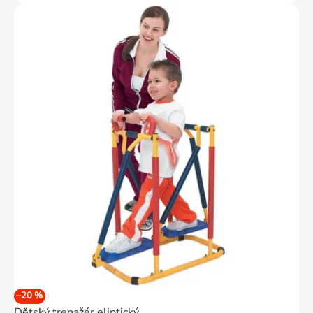
–20 %
Dětský trenažér eliptický