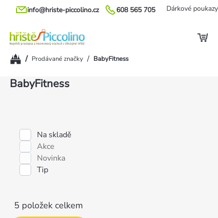
Přejít
Dárkové poukazy
info@hriste-piccolino.cz
608 565 705
na
obsah
Domů
/
/
Prodávané značky
BabyFitness
Výpis
BabyFitness
produktů
Na skladě
Akce
Novinka
Tip
5
položek celkem