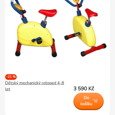
–21 %
Dětský mechanický rotoped 4-8
3 590 Kč
let
Do
košíku