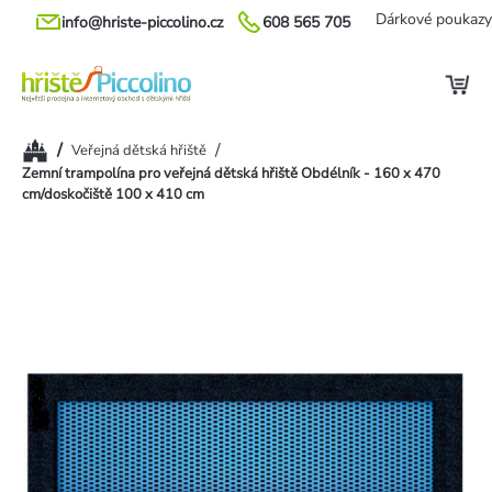
Přejít
Dárkové poukazy
info@hriste-piccolino.cz
608 565 705
na
obsah
Domů
/
/
Veřejná dětská hřiště
Zemní trampolína pro veřejná dětská hřiště Obdélník - 160 x 470
cm/doskočiště 100 x 410 cm