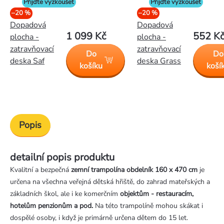
Přijďte vyzkoušet
Přijďte vyzkoušet
–20 %
–20 %
Dopadová
Dopadová
1 099 Kč
552 K
plocha -
plocha -
zatravňovací
zatravňovací
Do
Do
deska Saf
deska Grass
košíku
koší
Popis
detailní popis produktu
Kvalitní a bezpečná
zemní trampolína obdelník 160 x 470 cm
je
určena na všechna veřejná dětská hřiště, do zahrad mateřských a
základních škol, ale i ke komerčním
objektům - restauracím,
hotelům penzionům a pod.
Na této trampolíně mohou skákat i
dospělé osoby, i když je primárně určena dětem do 15 let.