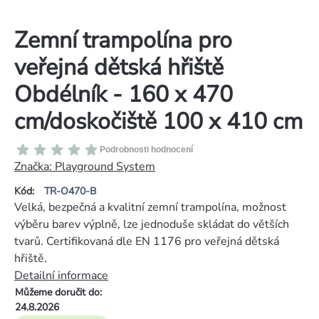
Zemní trampolína pro
veřejná dětská hřiště
Obdélník - 160 x 470
cm/doskočiště 100 x 410 cm
Průměrné
Podrobnosti hodnocení
hodnocení
Značka:
Playground System
produktu
Kód:
TR-O470-B
je
Velká, bezpečná a kvalitní zemní trampolína, možnost
0,0
výběru barev výplně, lze jednoduše skládat do větších
z
tvarů. Certifikovaná dle EN 1176 pro veřejná dětská
5
hřiště.
hvězdiček.
Detailní informace
Můžeme doručit do:
24.8.2026