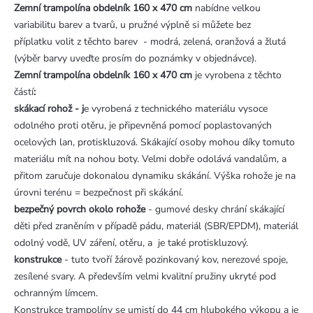
Zemní trampolína obdelník 160 x 470 cm
nabídne velkou
variabilitu barev a tvarů, u pružné výplně si můžete bez
příplatku volit z těchto barev - modrá, zelená, oranžová a žlutá
(výběr barvy uveďte prosím do poznámky v objednávce).
Zemní trampolína obdelník 160 x 470 cm
je vyrobena z těchto
částí
:
skákací rohož - j
e vyrobená z technického materiálu vysoce
odolného proti otěru, je připevněná pomocí poplastovaných
ocelových lan, protiskluzová. Skákající osoby mohou díky tomuto
materiálu mít na nohou boty. Velmi dobře odolává vandalům, a
přitom zaručuje dokonalou dynamiku skákání. Výška rohože je na
úrovni terénu = bezpečnost při skákání.
bezpečný povrch okolo rohože
- gumové desky chrání skákající
děti před zraněním v případě pádu, materiál (SBR/EPDM), materiál
odolný vodě, UV záření, otěru, a je také protiskluzový.
konstrukce
- tuto tvoří žárově pozinkovaný kov, nerezové spoje,
zesílené svary. A především velmi kvalitní pružiny ukryté pod
ochranným límcem.
Konstrukce trampolíny se umistí do 44 cm hlubokého výkopu a je