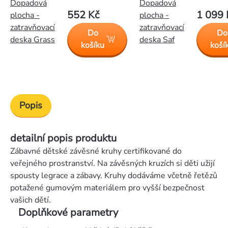
Dopadová
Dopadová
552 Kč
1 099 
plocha -
plocha -
zatravňovací
zatravňovací
Do
Do
deska Grass
deska Saf
košíku
koší
Popis
detailní popis produktu
Zábavné dětské závěsné kruhy certifikované do
veřejného prostranství. Na závěsných kruzích si děti užijí
spousty legrace a zábavy. Kruhy dodáváme včetně řetězů
potažené gumovým materiálem pro vyšší bezpečnost
vašich dětí.
Doplňkové parametry