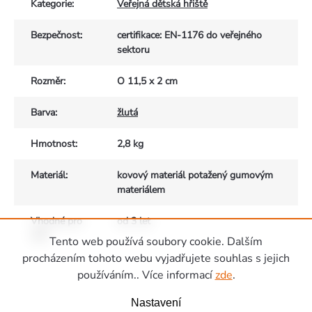
Kategorie
:
Veřejná dětská hřiště
Bezpečnost
:
certifikace: EN-1176 do veřejného
sektoru
Rozměr
:
O 11,5 x 2 cm
Barva
:
žlutá
Hmotnost
:
2,8 kg
Materiál
:
kovový materiál potažený gumovým
materiálem
Vhodné pro
od 3 let
děti
:
Tento web používá soubory cookie. Dalším
Zápatí
procházením tohoto webu vyjadřujete souhlas s jejich
používáním.. Více informací
zde
.
Nastavení