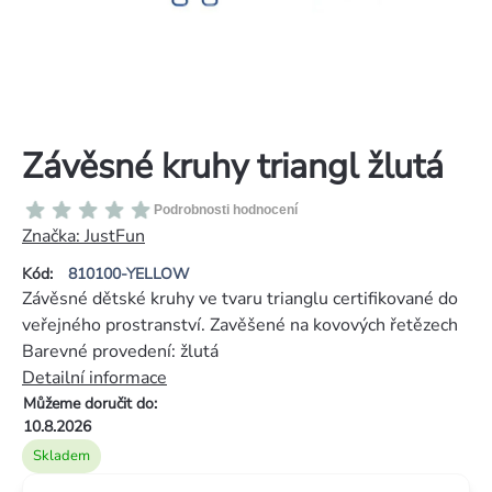
Závěsné kruhy triangl žlutá
Průměrné
Podrobnosti hodnocení
hodnocení
Značka:
JustFun
produktu
Kód:
810100-YELLOW
je
Závěsné dětské kruhy ve tvaru trianglu certifikované do
0,0
veřejného prostranství. Zavěšené na kovových řetězech
z
Barevné provedení: žlutá
5
Detailní informace
hvězdiček.
Můžeme doručit do:
10.8.2026
Skladem