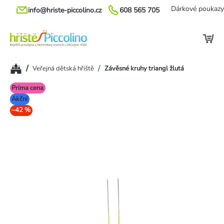
Přejít
Dárkové poukazy
info@hriste-piccolino.cz
608 565 705
na
obsah
Domů
/
/
Veřejná dětská hřiště
Závěsné kruhy triangl žlutá
Prima cena
Akční
–42 %