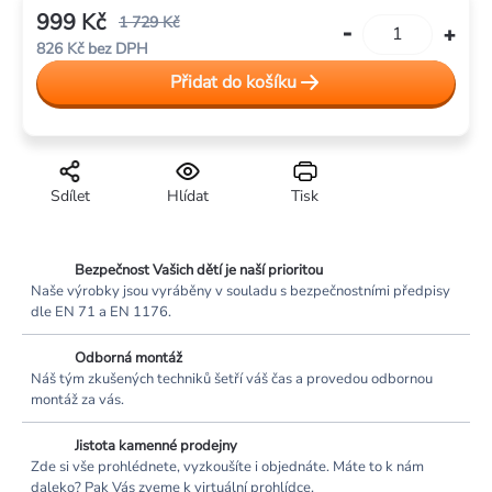
999 Kč
1 729 Kč
826 Kč bez DPH
Měrná
Přidat do košíku
cena:
Sdílet
Hlídat
Tisk
Bezpečnost Vašich dětí je naší prioritou
Naše výrobky jsou vyráběny v souladu s bezpečnostními předpisy
dle EN 71 a EN 1176.
Odborná montáž
Náš tým zkušených techniků šetří váš čas a provedou odbornou
montáž za vás.
Jistota kamenné prodejny
Zde si vše prohlédnete, vyzkoušíte i objednáte. Máte to k nám
daleko? Pak Vás zveme k virtuální prohlídce.