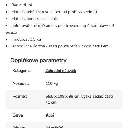
Barva: žlutá
Materiál lehátka: textilie odolná probi vyblednutí
Materiál konstrukce: hliník
polohovatelné opěradlo s polstrovanou opěrkou hlavy - 4
pozice
hmotnost 3,5 kg
jednoduchá údržba - stačí pouze otřít vlhkým hadříkem
Doplňkové parametry
Kategorie
:
Zahradní nábytek
Nosnost
:
110 kg
Rozměr
:
55,5 x 109 x 99 cm, výška sedací části:
41 cm
Barva
:
žlutá