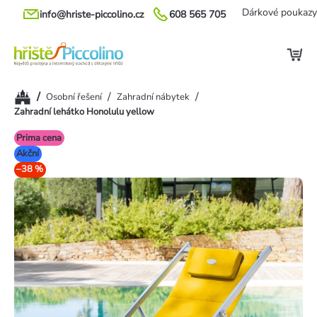
Přejít
Dárkové poukazy
info@hriste-piccolino.cz
608 565 705
na
obsah
Domů
/
/
/
Osobní řešení
Zahradní nábytek
Zahradní lehátko Honolulu yellow
Prima cena
Akční
–38 %