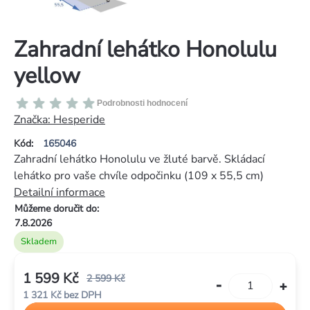
Zahradní lehátko Honolulu
yellow
Průměrné
Podrobnosti hodnocení
hodnocení
Značka:
Hesperide
produktu
Kód:
165046
je
Zahradní lehátko Honolulu ve žluté barvě. Skládací
0,0
lehátko pro vaše chvíle odpočinku (109 x 55,5 cm)
z
Detailní informace
5
Můžeme doručit do:
hvězdiček.
7.8.2026
Skladem
1 599 Kč
2 599 Kč
1 321 Kč bez DPH
Měrná