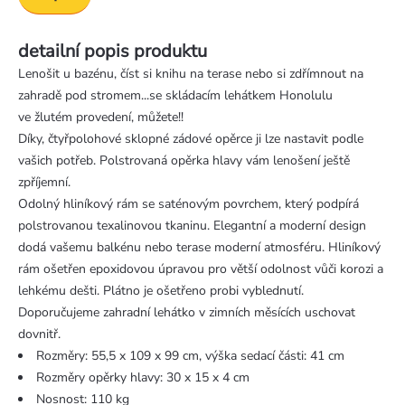
detailní popis produktu
Lenošit u bazénu, číst si knihu na terase nebo si zdřímnout na
zahradě pod stromem...se skládacím lehátkem Honolulu
ve žlutém provedení, můžete!!
Díky, čtyřpolohové sklopné zádové opěrce ji lze nastavit podle
vašich potřeb. Polstrovaná opěrka hlavy vám lenošení ještě
zpříjemní.
Odolný hliníkový rám se saténovým povrchem, který podpírá
polstrovanou texalinovou tkaninu. Elegantní a moderní design
dodá vašemu balkénu nebo terase moderní atmosféru. Hliníkový
rám ošetřen epoxidovou úpravou pro větší odolnost vůči korozi a
lehkému dešti. Plátno je ošetřeno probi vyblednutí.
Doporučujeme zahradní lehátko v zimních měsících uschovat
dovnitř.
Rozměry: 55,5 x 109 x 99 cm, výška sedací části: 41 cm
Rozměry opěrky hlavy: 30 x 15 x 4 cm
Nosnost: 110 kg