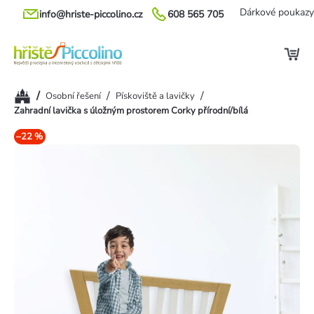
Přejít
Dárkové poukazy
info@hriste-piccolino.cz
608 565 705
na
obsah
Domů
/
/
/
Osobní řešení
Pískoviště a lavičky
Zahradní lavička s úložným prostorem Corky přírodní/bílá
–22 %