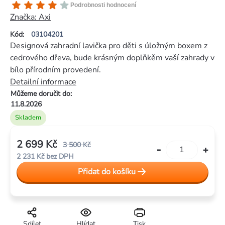
Průměrné
Podrobnosti hodnocení
hodnocení
Značka:
Axi
produktu
Kód:
03104201
je
Designová zahradní lavička pro děti s úložným boxem z
4,0
cedrového dřeva, bude krásným doplňkěm vaší zahrady v
z
bílo přírodním provedení.
5
Detailní informace
hvězdiček.
Můžeme doručit do:
11.8.2026
Skladem
2 699 Kč
3 500 Kč
2 231 Kč bez DPH
Měrná
Přidat do košíku
cena:
Sdílet
Hlídat
Tisk