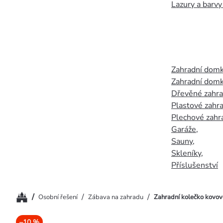
Lazury a barvy
Zahradní dom
Zahradní domk
Dřevěné zahr
Plastové zahr
Plechové zahr
Garáže
,
Sauny
,
Skleníky
,
Příslušenství
Domů
/
/
/
Osobní řešení
Zábava na zahradu
Zahradní kolečko kovov
–10 %