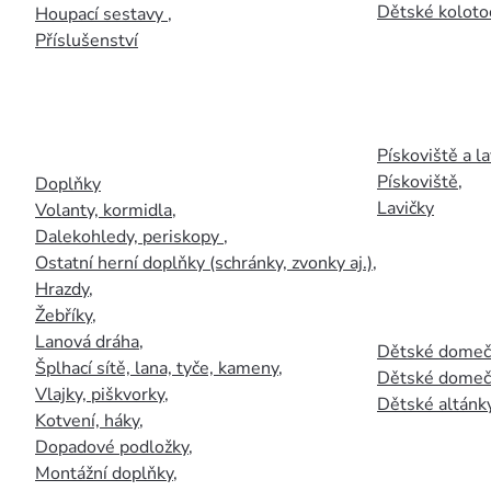
Dětské kolotoč
Houpací sestavy
,
Příslušenství
Pískoviště a la
Pískoviště
,
Doplňky
Lavičky
Volanty, kormidla
,
Dalekohledy, periskopy
,
Ostatní herní doplňky (schránky, zvonky aj.)
,
Hrazdy
,
Žebříky
,
Lanová dráha
,
Dětské domečk
Šplhací sítě, lana, tyče, kameny
,
Dětské domečk
Vlajky, piškvorky
,
Dětské altánky
Kotvení, háky
,
Dopadové podložky
,
Montážní doplňky
,