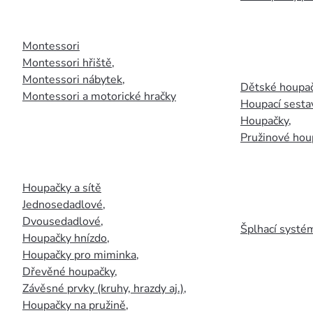
Montessori
Montessori hřiště
,
Montessori nábytek
,
Dětské houpač
Montessori a motorické hračky
Houpací sesta
Houpačky
,
Pružinové hou
Houpačky a sítě
Jednosedadlové
,
Dvousedadlové
,
Šplhací systém
Houpačky hnízdo
,
Houpačky pro miminka
,
Dřevěné houpačky
,
Závěsné prvky (kruhy, hrazdy aj.)
,
Houpačky na pružině
,