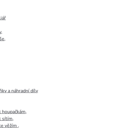
iář
y
,
še
,
ky a náhradní díly
 k houpačkám
,
k sítím
,
 ke věžím
,