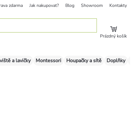
rava zdarma
Jak nakupovat?
Blog
Showroom
Kontakty
Prázdný košík
viště a lavičky
Montessori
Houpačky a sítě
Doplňky
Sklu