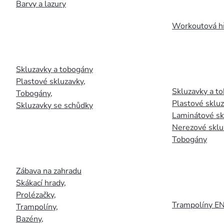
Barvy a lazury
Workoutová hř
Skluzavky a tobogány
Plastové skluzavky
,
Skluzavky a to
Tobogány
,
Plastové sklu
Skluzavky se schůdky
Laminátové sk
Nerezové sklu
Tobogány
Zábava na zahradu
Skákací hrady
,
Prolézačky
,
Trampolíny E
Trampolíny
,
Bazény
,