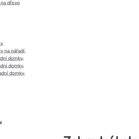
 na dřevo
ky
y na nářadí
,
adní domky
,
adní domky
,
adní domky
,
é