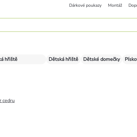
Dárkové poukazy
Montáž
Dop
á hřiště
Dětská hřiště
Dětské domečky
Písko
z cedru