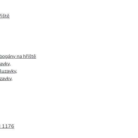
iště
bogány na hřiště
zavky
,
luzavky
,
zavky
,
N 1176