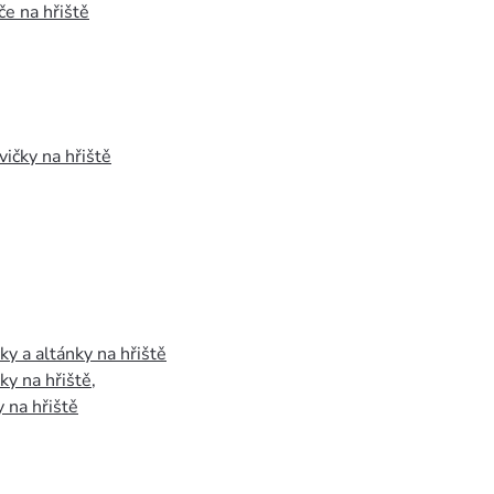
e na hřiště
vičky na hřiště
y a altánky na hřiště
y na hřiště
,
 na hřiště