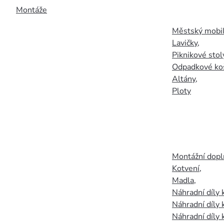
Montáže
Městský mobil
Lavičky
,
Piknikové stol
Odpadkové ko
Altány
,
Ploty
Montážní doplň
Kotvení
,
Madla
,
Náhradní díly
Náhradní díly 
Náhradní díly