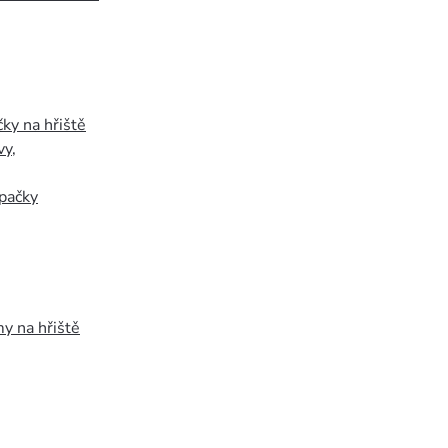
ky na hřiště
vy
,
pačky
y na hřiště