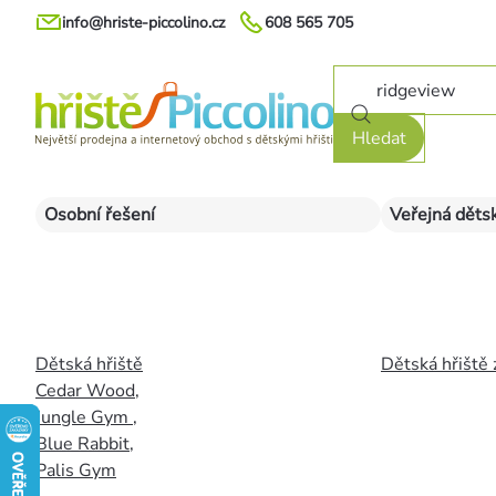
Přejít
info@hriste-piccolino.cz
608 565 705
na
obsah
Hledat
Osobní řešení
Veřejná dětsk
Dětská hřiště
Dětská hřiště 
Cedar Wood
,
Jungle Gym
,
Blue Rabbit
,
Palis Gym