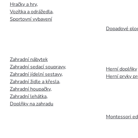
Hračky a hry
,
Vozítka a odrážedla
,
Sportovní vybavení
Dopadové plo
Zahradní nábytek
Zahradní sedací soupravy
,
Herní doplňky
Zahradní jídelní sestavy
,
Herní prvky p
Zahradní židle a křesla
,
Zahradní houpačky
,
Zahradní lehátka
,
Doplňky na zahradu
Montessori ed