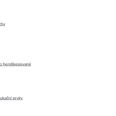
chy
ro hendikepované
ukační prvky