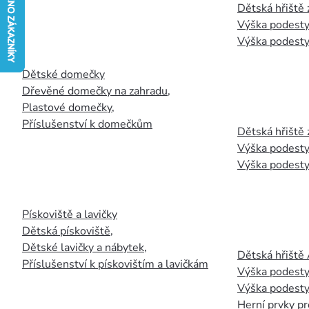
Dětská hřiště
Výška podesty
Výška podesty
Dětské domečky
Dřevěné domečky na zahradu
,
Plastové domečky
,
Příslušenství k domečkům
Dětská hřiště 
Výška podesty
Výška podesty
Pískoviště a lavičky
Dětská pískoviště
,
Dětské lavičky a nábytek
,
Dětská hřiště
Příslušenství k pískovištím a lavičkám
Výška podesty
Výška podesty
Herní prvky pr