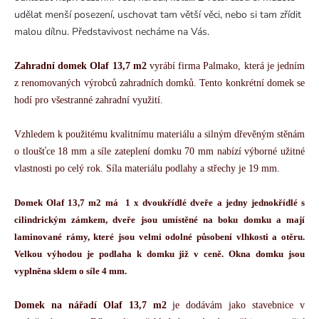
udělat menší posezení, uschovat tam větší věci, nebo si tam zřídit
malou dílnu. Představivost necháme na Vás.
Zahradní domek Olaf 13,7
m2
 vyrábí firma Palmako, která je jedním 
z renomovaných výrobců zahradních domků. Tento konkrétní domek se 
hodí pro všestranné zahradní využití. 
Vzhledem k použitému kvalitnímu materiálu a silným dřevěným stěnám 
o tloušťce 18 mm a síle zateplení domku 70 mm nabízí výborné užitné 
vlastnosti po celý rok. Síla materiálu podlahy a střechy je 19 mm. 
Domek Olaf 13,7 m2 má  1 x dvoukřídlé dveře a jedny jednokřídlé s 
cilindrickým zámkem, dveře jsou umístěné na boku domku a mají 
laminované rámy, které jsou velmi odolné působení vlhkosti a otěru. 
Velkou výhodou je podlaha k domku již v ceně. Okna domku jsou 
vyplněna sklem o síle 4 mm.
Domek na nářadí Olaf 13,7 m2
 je dodávám jako stavebnice v 