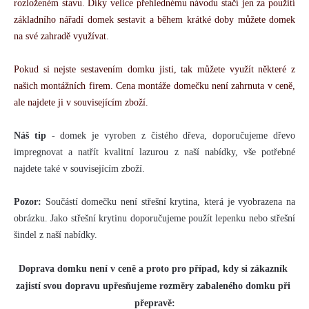
rozloženém stavu. Díky velice přehlednému návodu stačí jen za použití 
základního nářadí domek sestavit a během krátké doby můžete domek 
na své zahradě využívat.
Pokud si nejste sestavením domku jisti, tak můžete využít některé z 
našich montážních firem. Cena montáže domečku není zahrnuta v ceně, 
ale najdete ji v souvisejícím zboží.
Náš tip
 - domek je vyroben z čistého dřeva, doporučujeme dřevo 
impregnovat a natřít kvalitní lazurou z naší nabídky, vše potřebné 
najdete také v souvisejícím zboží.
Pozor:
 Součástí domečku není střešní krytina, která je vyobrazena na 
obrázku. Jako střešní krytinu doporučujeme použít lepenku nebo střešní 
šindel z naší nabídky.
Doprava domku není v ceně a proto pro případ, kdy si zákazník 
zajistí svou dopravu upřesňujeme rozměry zabaleného domku při 
přepravě: