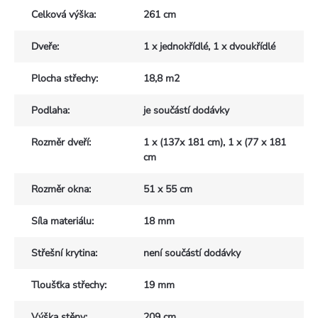
Celková výška
:
261 cm
Dveře
:
1 x jednokřídlé, 1 x dvoukřídlé
Plocha střechy
:
18,8 m2
Podlaha
:
je součástí dodávky
Rozměr dveří
:
1 x (137x 181 cm), 1 x (77 x 181
cm
Rozměr okna
:
51 x 55 cm
Síla materiálu
:
18 mm
Střešní krytina
:
není součástí dodávky
Tloušťka střechy
:
19 mm
Výška stěny
:
209 cm