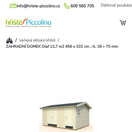
Přejít
Dárkové poukazy
info@hriste-piccolino.cz
608 565 705
na
obsah
Domů
/
/
Veřejná dětská hřiště
ZAHRADNÍ DOMEK Olaf 13,7 m2 456 x 332 cm .: tl. 18 + 70 mm