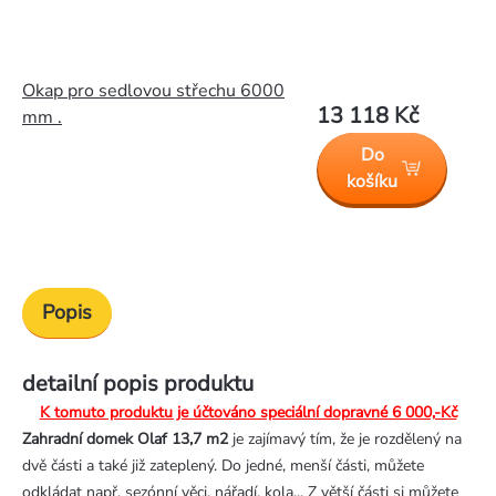
Okap pro sedlovou střechu 6000
13 118 Kč
mm .
Do
košíku
Popis
detailní popis produktu
K tomuto produktu je účtováno speciální dopravné 6 000,-Kč
Zahradní domek Olaf 13,7 m2
je zajímavý tím, že je rozdělený na
dvě části a také již zateplený. Do jedné, menší části, můžete
odkládat např. sezónní věci, nářadí, kola... Z větší části si můžete