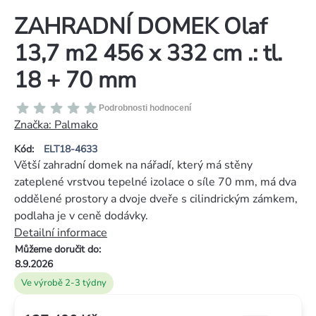
ZAHRADNÍ DOMEK Olaf
13,7 m2 456 x 332 cm .: tl.
18 + 70 mm
Průměrné
Podrobnosti hodnocení
hodnocení
Značka:
Palmako
produktu
Kód:
ELT18-4633
je
Větší zahradní domek na nářadí, který má stěny
0,0
zateplené vrstvou tepelné izolace o síle 70 mm, má dva
z
oddělené prostory a dvoje dveře s cilindrickým zámkem,
5
podlaha je v ceně dodávky.
hvězdiček.
Detailní informace
Můžeme doručit do:
8.9.2026
Ve výrobě 2-3 týdny