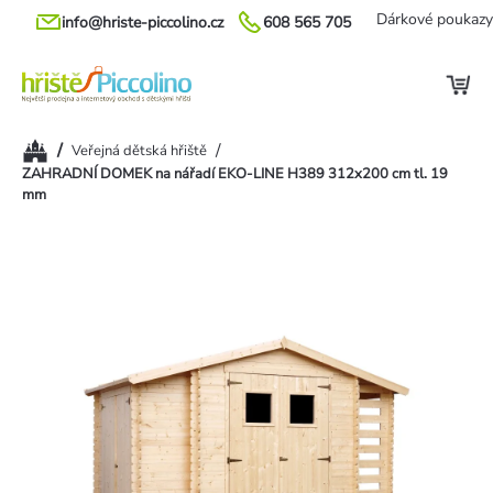
Přejít
Dárkové poukazy
info@hriste-piccolino.cz
608 565 705
na
obsah
Domů
/
/
Veřejná dětská hřiště
ZAHRADNÍ DOMEK na nářadí EKO-LINE H389 312x200 cm tl. 19
mm