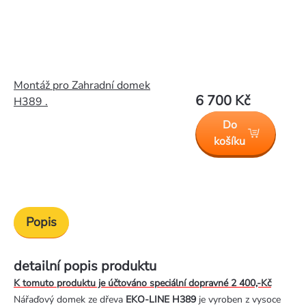
Montáž pro Zahradní domek
6 700 Kč
H389 .
Do
košíku
Popis
detailní popis produktu
K tomuto produktu je účtováno speciální dopravné 2 400,-Kč
Nářaďový domek ze dřeva
EKO-LINE H389
je vyroben z vysoce