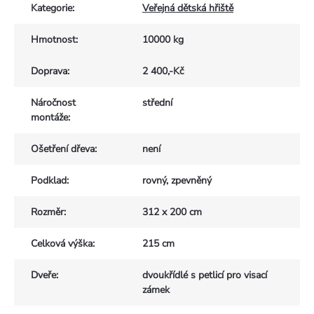
Kategorie
:
Veřejná dětská hřiště
Hmotnost
:
10000 kg
Doprava
:
2 400,-Kč
Náročnost
střední
montáže
:
Ošetření dřeva
:
není
Podklad
:
rovný, zpevněný
Rozměr
:
312 x 200 cm
Celková výška
:
215 cm
Dveře
:
dvoukřídlé s petlicí pro visací
zámek