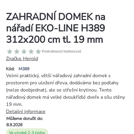
ZAHRADNÍ DOMEK na
nářadí EKO-LINE H389
312x200 cm tl. 19 mm
Průměrné
Podrobnosti hodnocení
hodnocení
Značka:
Herold
produktu
Kód:
M389
je
Velmi praktický, větší nářaďový zahradní domek s
0,0
prostorem pro uložení dřeva, dodáváme bez podlahy
z
(nelze doobjednat), ale se střešní krytinou. Tento
5
nářaďový domek má velké dvoukřídlé dveře a sílu stěny
hvězdiček.
19 mm.
Detailní informace
Můžeme doručit do:
8.9.2026
Ve výrobě 2-3 týdny