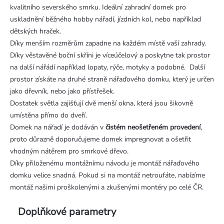
kvalitního severského smrku. Ideální zahradní domek pro
uskladnění běžného hobby nářadí, jízdních kol, nebo například
dětských hraček.
Díky menším rozměrům zapadne na každém místě vaší zahrady.
Díky věstavěné boční skříni je víceúčelový a poskytne tak prostor
na další nářádí například lopaty, rýče, motyky a podobné. Další
prostor získáte na druhé straně nářaďového domku, který je určen
jako dřevník, nebo jako přístřešek.
Dostatek světla zajišťují dvě menší okna, která jsou šikovně
umístěna přímo do dveří.
Domek na nářadí je dodáván v
čistém neošetřeném provedení
,
proto důrazně doporučujeme domek impregnovat a ošetřit
vhodným nátěrem pro smrkové dřevo.
Díky přiloženému montážnímu návodu je montáž nářaďového
domku velice snadná. Pokud si na montáž netroufáte, nabízíme
montáž našimi proškolenými a zkušenými montéry po celé ČR.
Doplňkové parametry