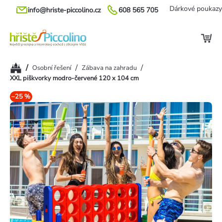
Přejít
Dárkové poukazy
info@hriste-piccolino.cz
608 565 705
na
obsah
Domů
/
/
/
Osobní řešení
Zábava na zahradu
XXL piškvorky modro-červené 120 x 104 cm
–25 %