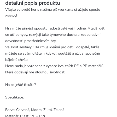
detailní popis produktu
Vítejte ve světě her s našima piškvorkama si užijete spostu
zábavy!
Hra může přinést spoustu radosti celé vaší rodině. Mladší děti
se učí pohyby, rozvíjejí také týmového ducha a kooperativní
dovednosti prostřednictvím hry.
Velikost sestavy 104 cm je ideální pro děti i dospělé, takže
můžete se svým dítětem kdykoli soutěžit a užít si společně
báječné chvíle.
Herní sada je vyrobena z vysoce kvalitních PE a PP materiálů,
které dodávají hře dlouhou životnost.
Na co ještě čekáte?
Specifikace:
Barva: Červená, Modrá, Žlutá, Zelená
Materiál: Plast (PE + PP)