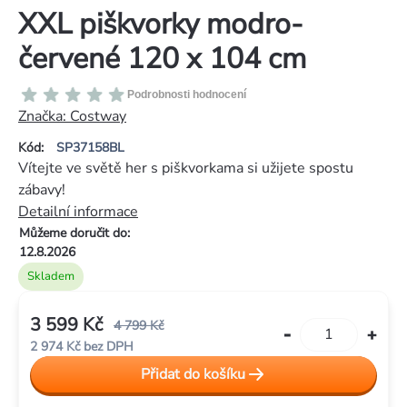
XXL piškvorky modro-
červené 120 x 104 cm
Průměrné
Podrobnosti hodnocení
hodnocení
Značka:
Costway
produktu
Kód:
SP37158BL
je
Vítejte ve světě her s piškvorkama si užijete spostu
0,0
zábavy!
z
Detailní informace
5
Můžeme doručit do:
hvězdiček.
12.8.2026
Skladem
3 599 Kč
4 799 Kč
2 974 Kč bez DPH
Měrná
Přidat do košíku
cena: