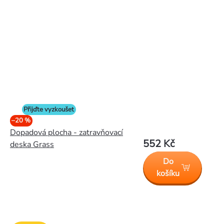
Přijďte vyzkoušet
–20 %
Dopadová plocha - zatravňovací
552 Kč
deska Grass
Do
košíku