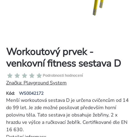
Workoutový prvek -
venkovní fitness sestava D
Průměrné
Podrobnosti hodnocení
hodnocení
Značka:
Playground System
produktu
Kód:
WS0042172
je
Menší workoutová sestava D je určena cvičencům od 14
0,0
do 99 let. Je zde možné posilovat především horní
z
polovinu těla. Tato sestava je obsahuje žebřiny, 2 x
5
hrazdu ve výšce a ručkovací žebřík. Certifikované dle EN
hvězdiček.
16 630.