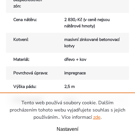
zón
:
Cena nátěru
:
2 830,-Kč (v ceně nejsou
nátěrové hmoty)
Kotvení
:
masivní zinkované betonovací
kotvy
Materiál
:
dřevo + kov
Povrchová úprava
:
impregnace
Výška pádu
:
2,5 m
Počet uživatelů
:
max. 4
Tento web používá soubory cookie. Dalším
Zápatí
procházením tohoto webu vyjadřujete souhlas s jejich
používáním.. Více informací
zde
.
Nastavení