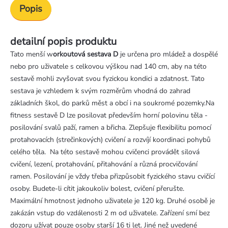
Popis
detailní popis produktu
Tato menší w
orkoutová sestava D
je určena pro mládež a dospělé
nebo pro uživatele s celkovou výškou nad 140 cm, aby na této
sestavě mohli zvyšovat svou fyzickou kondici a zdatnost. Tato
sestava je vzhledem k svým rozměrům vhodná do zahrad
základních škol, do parků měst a obcí i na soukromé pozemky.Na
fitness sestavě D lze posilovat především horní polovinu těla -
posilování svalů paží, ramen a břicha. Zlepšuje flexibilitu pomocí
protahovacích (strečinkových) cvičení a rozvíjí koordinaci pohybů
celého těla. Na této sestavě mohou cvičenci provádět silová
cvičení, lezení, protahování, přitahování a různá procvičování
ramen. Posilování je vždy třeba přizpůsobit fyzického stavu cvičící
osoby. Budete-li cítit jakoukoliv bolest, cvičení přerušte.
Maximální hmotnost jednoho uživatele je 120 kg. Druhé osobě je
zakázán vstup do vzdálenosti 2 m od uživatele. Zařízení smí bez
dozoru užívat pouze osoby starší 16 ti let. Jiné než uvedené