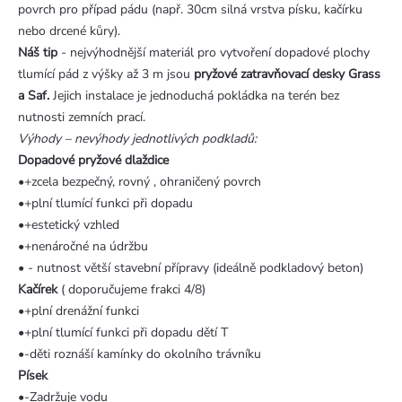
povrch pro případ pádu (např. 30cm silná vrstva písku, kačírku
nebo drcené kůry).
Náš tip
- nejvýhodnější materiál pro vytvoření dopadové plochy
tlumící pád z výšky až 3 m jsou
pryžové zatravňovací desky Grass
a Saf.
Jejich instalace je jednoduchá pokládka na terén bez
nutnosti zemních prací.
Výhody – nevýhody jednotlivých podkladů:
Dopadové pryžové dlaždice
•+zcela bezpečný, rovný , ohraničený povrch
•+plní tlumící funkci při dopadu
•+estetický vzhled
•+nenáročné na údržbu
• - nutnost větší stavební přípravy (ideálně podkladový beton)
Kačírek
( doporučujeme frakci 4/8)
•+plní drenážní funkci
•+plní tlumící funkci při dopadu dětí T
•-děti roznáší kamínky do okolního trávníku
Písek
•-Zadržuje vodu