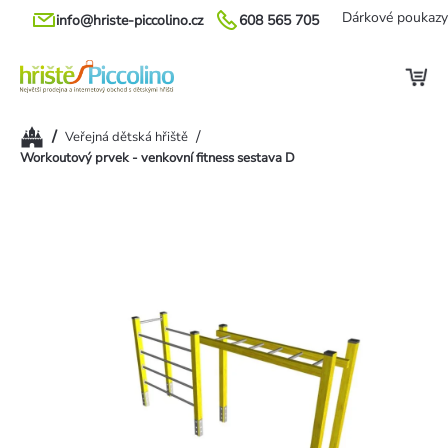
Přejít
Dárkové poukazy
info@hriste-piccolino.cz
608 565 705
na
obsah
Domů
/
/
Veřejná dětská hřiště
Workoutový prvek - venkovní fitness sestava D