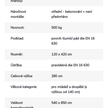
hranoly
:
Náročnost
střední - betonování + není
montáže
:
předvrtáno
Nosnost
:
500 kg
Podklad
:
povrch tlumící pád dle EN 16
630
Rozměr
:
120 x 420 cm
Údržba
:
pravidelná dle EN 16 630
Celková výška
:
280 cm
Věková kategorie
:
pro mládež a dospělé (s
výškou od 140 cm)
Velikost
540 x 850 cm
bezpečnostních