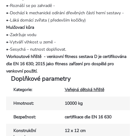
•-Roznáší se po zahradě -
•-Dochází k mechanické odírání dřevěných částí herní sestavy -
•-Láká domácí zvířata ( především kočičky)
Mulčovací kůra
•-Zadržuje vodu
•-Vytváří vlhkost u země -
•-Sesychá – nutnost doplňovat.
Workoutové hřiště - venkovní fitness sestava D je certifikována
dle EN 16 630; 2015 jako fitness zařízení pro dospělé pro
venkovní použití.
Doplňkové parametry
Kategorie
:
Veřejná dětská hřiště
Hmotnost
:
10000 kg
Bezpečnost
:
certifikace dle EN 16 630
Konstrukční
12 x 12 cm