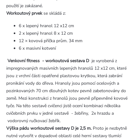
použití je zakázané.
Workoutový prvek
se skládá z:
6 x lepený hranol 12 x12 cm
2 x lepený hranol 8 x 12 cm
12 × kovová příčka prům. 34 mm
6 x masivní kotvení
Venkovní fitness - workoutová sestava D
je vyrobená z
impregnovaných masivních lepených hranolů 12 x12 cm, které
jsou z vrchní části opatřené plastovou krytkou, která zabrání
pronikání vody do dřeva. Hranoly jsou pomocí ocelových a
pozinkovaných 70 cm dlouhých kotev pevně zabetonovány do
země. Mezi konstrukci z hranolů jsou pevně připevněné kovové
tyče. Na této sestavě cvičenci jistě ocení kombinaci několika
cvičebních prvku v jedné sestavě - žebřiny, 2x hrazdu a
vodorovný ručkovací žebřík.
Výška pádu workoutové sestavy D je 2,5 m.
Proto je nezbytně
nutné vytvořit v dopadové oblasti celé herní sestavy tlumící