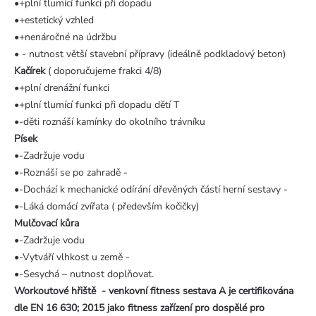
•+plní tlumící funkci při dopadu
•+estetický vzhled
•+nenáročné na údržbu
• - nutnost větší stavební přípravy (ideálně podkladový beton)
Kačírek
( doporučujeme frakci 4/8)
•+plní drenážní funkci
•+plní tlumící funkci při dopadu dětí T
•-děti roznáší kamínky do okolního trávníku
Písek
•-Zadržuje vodu
•-Roznáší se po zahradě -
•-Dochází k mechanické odírání dřevěných částí herní sestavy -
•-Láká domácí zvířata ( především kočičky)
Mulčovací kůra
•-Zadržuje vodu
•-Vytváří vlhkost u země -
•-Sesychá – nutnost doplňovat.
Workoutové hřiště - venkovní fitness sestava A je certifikována
dle EN 16 630; 2015 jako fitness zařízení pro dospělé pro